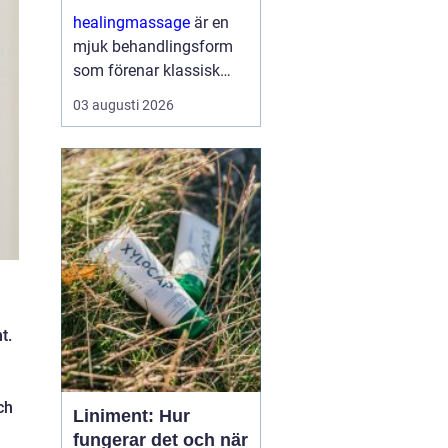
och sinne
healingmassage
är en
mjuk behandlingsform
som förenar klassisk
massage med
03 augusti 2026
energibaserad healing.
Syftet är att skapa djup
avslappning, lösa upp
spänningar och stödja
kroppens egen förmåga
till åt...
t.
ch
Liniment: Hur
fungerar det och när