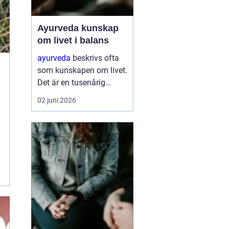
Ayurveda kunskap
om livet i balans
ayurveda
beskrivs ofta
som kunskapen om livet.
Det är en tusenårig
tradition som väver
02 juni 2026
samman kropp, sinne
och själ till en helhet. I
stället för att bara
dämpa symptom
försöker ayurvedan
förstå varför v...