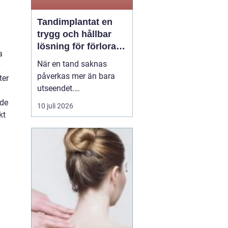
Tandimplantat en
trygg och hållbar
lösning för förlorade
a
tänder
När en tand saknas
påverkas mer än bara
ter
utseendet.
Tuggfunktionen
åde
10 juli 2026
försämras, leendet
kt
förändras och många
blir osäkra i sociala
sammanhang.
tandimplantat
har under
de senaste åren blivit en
av...