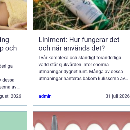
Liniment: Hur fungerar det
pp och
och när används det?
I vår komplexa och ständigt föränderliga
värld står sjukvården inför enorma
derliga
utmaningar dygnet runt. Många av dessa
a
utmaningar hanteras bakom kulisserna av
v dessa
personer som jobbar på obekväma arb...
serna av
arb...
gusti 2026
admin
31 juli 2026