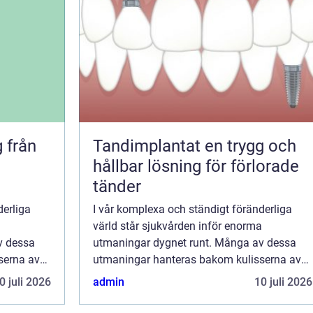
ån
Tandimplantat en trygg och
hållbar lösning för förlorade
tänder
derliga
I vår komplexa och ständigt föränderliga
a
värld står sjukvården inför enorma
v dessa
utmaningar dygnet runt. Många av dessa
serna av
utmaningar hanteras bakom kulisserna av
arb...
personer som jobbar på obekväma arb...
0 juli 2026
admin
10 juli 2026