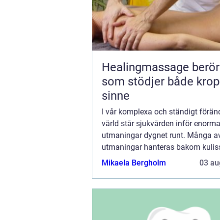
Healingmassage beröring
som stödjer både kro
sinne
I vår komplexa och ständigt förän
värld står sjukvården inför enorm
utmaningar dygnet runt. Många a
utmaningar hanteras bakom kulis
personer som jobbar på obekväma 
Mikaela Bergholm
03 au