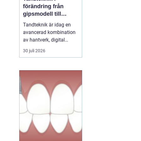
förändring från
gipsmodell till
digitalt arbetsflöde
Tandteknik är idag en
avancerad kombination
av hantverk, digital
teknik och medicinsk
30 juli 2026
kunskap. Bakom varje
krona, bro, implantat
eller protes står ett
noggrant arbete där
estetik, funktion och
långsiktig hållbarhet
vägs samman. När klinik
och labb sa...