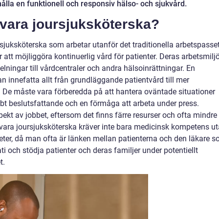
ålla en funktionell och responsiv hälso- och sjukvård.
 vara joursjuksköterska?
sjuksköterska som arbetar utanför det traditionella arbetspasset
ör att möjliggöra kontinuerlig vård för patienter. Deras arbetsmilj
lningar till vårdcentraler och andra hälsoinrättningar. En
n innefatta allt från grundläggande patientvård till mer
 De måste vara förberedda på att hantera oväntade situationer
abbt beslutsfattande och en förmåga att arbeta under press.
pekt av jobbet, eftersom det finns färre resurser och ofta mindre
t vara joursjuksköterska kräver inte bara medicinsk kompetens u
ter, då man ofta är länken mellan patienterna och den läkare 
i och stödja patienter och deras familjer under potentiellt
t.