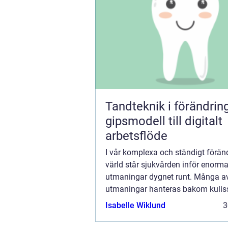
Tandteknik i förändring fr
gipsmodell till digitalt
arbetsflöde
I vår komplexa och ständigt förän
värld står sjukvården inför enorm
utmaningar dygnet runt. Många a
utmaningar hanteras bakom kulis
personer som jobbar på obekväma 
Isabelle Wiklund
3