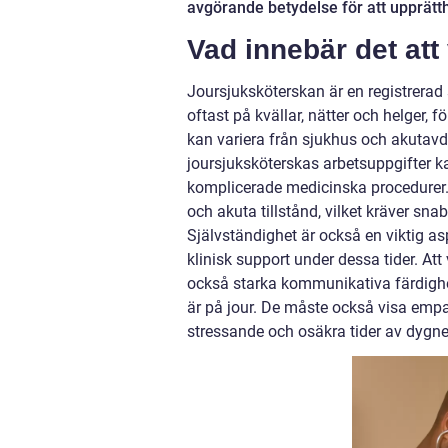
avgörande betydelse för att upprätth
Vad innebär det att
Joursjuksköterskan är en registrerad 
oftast på kvällar, nätter och helger, f
kan variera från sjukhus och akutavde
joursjuksköterskas arbetsuppgifter ka
komplicerade medicinska procedurer.
och akuta tillstånd, vilket kräver sn
Självständighet är också en viktig as
klinisk support under dessa tider. At
också starka kommunikativa färdighe
är på jour. De måste också visa empat
stressande och osäkra tider av dygne