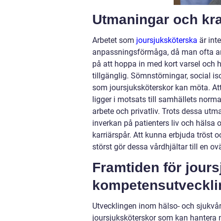
Utmaningar och kra
Arbetet som
joursjuksköterska
är inte
anpassningsförmåga, då man ofta arbe
på att hoppa in med kort varsel och 
tillgänglig. Sömnstörningar, social i
som joursjuksköterskor kan möta. Att
ligger i motsats till samhällets norma
arbete och privatliv. Trots dessa utma
inverkan på patienters liv och hälsa 
karriärspår. Att kunna erbjuda tröst
störst gör dessa vårdhjältar till en ov
Framtiden för jour
kompetensutveckli
Utvecklingen inom hälso- och sjukvår
joursjuksköterskor som kan hantera n