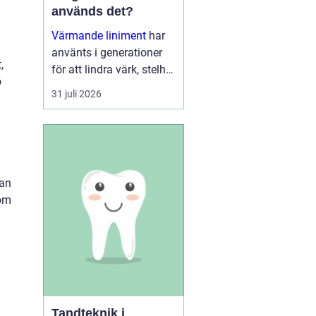
används det?
Värmande liniment
har
använts i generationer
,
för att lindra värk, stelhet
ö
och trötta muskler. I dag
31 juli 2026
finns moderna, mer
genomtänkta varianter
som kombinerar...
tan
som
Tandteknik i