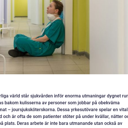
rliga värld står sjukvården inför enorma utmaningar dygnet run
s bakom kulisserna av personer som jobbar på obekväma
mat – joursjuksköterskorna. Dessa yrkesutövare spelar en vital
ård och är ofta de som patienter stöter på under kvällar, nätter o
 på plats. Deras arbete är inte bara utmanande utan också av