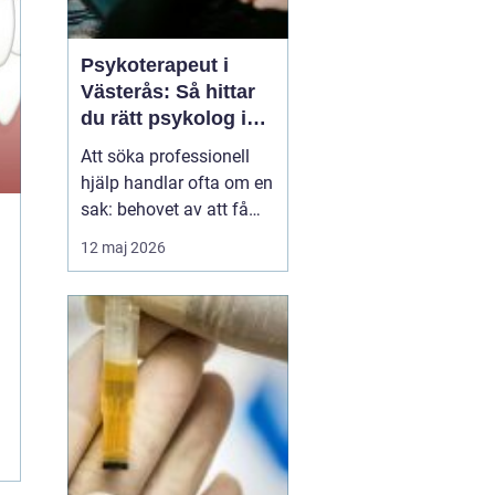
Psykoterapeut i
Västerås: Så hittar
du rätt psykolog i
Västerås för samtal
Att söka professionell
och terapi
hjälp handlar ofta om en
sak: behovet av att få
prata med någon som
12 maj 2026
lyssnar, förstår och kan
bidra med nya
perspektiv. Många som
letar efter Psykolog
Västerås längtar efter...