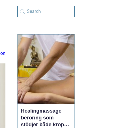
ion
Healingmassage
beröring som
stödjer både kropp