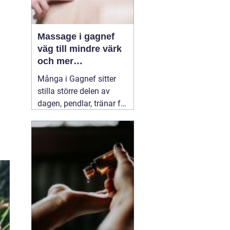
Massage i gagnef
väg till mindre värk
och mer
vardagsenergi
Många i Gagnef sitter
stilla större delen av
dagen, pendlar, tränar för
hårt eller sover dåligt.
Axlarna kryper upp mot
öronen, ländryggen
värker och huvudvärken
kommer smygande på
eftermiddagen. Då börjar
många
03 juli 2026