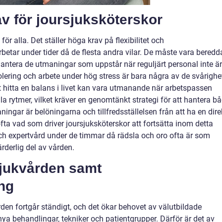
v för joursjuksköterskor
 för alla. Det ställer höga krav på flexibilitet och
tar under tider då de flesta andra vilar. De måste vara beredd
hantera de utmaningar som uppstår när reguljärt personal inte är
solering och arbete under hög stress är bara några av de svårighe
 hitta en balans i livet kan vara utmanande när arbetspassen
la rytmer, vilket kräver en genomtänkt strategi för att hantera b
ningar är belöningarna och tillfredsställelsen från att ha en dire
ofta vad som driver joursjuksköterskor att fortsätta inom detta
 och expertvård under de timmar då rädsla och oro ofta är som
ärderlig del av vården.
sjukvården samt
ng
den fortgår ständigt, och det ökar behovet av välutbildade
ya behandlingar, tekniker och patientgrupper. Därför är det av