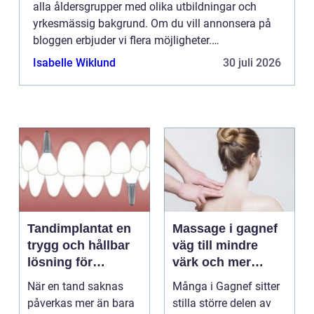
alla åldersgrupper med olika utbildningar och
yrkesmässig bakgrund. Om du vill annonsera på
bloggen erbjuder vi flera möjligheter.
Bannerannonser är endast ett av alternativen.
Isabelle Wiklund
30 juli 2026
Kontakta redaktionen så...
Tandimplantat en
Massage i gagnef
trygg och hållbar
väg till mindre
lösning för
värk och mer
förlorade tänder
vardagsenergi
När en tand saknas
Många i Gagnef sitter
påverkas mer än bara
stilla större delen av