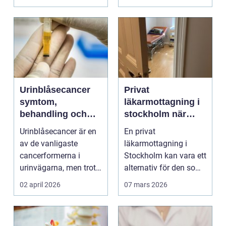
Urinblåsecancer
Privat
symtom,
läkarmottagning i
behandling och
stockholm när
livet efter
personlig vård och
Urinblåsecancer är en
En privat
diagnosen
specialistkunskap
av de vanligaste
läkarmottagning i
är viktig
cancerformerna i
Stockholm kan vara ett
urinvägarna, men trots
alternativ för den som
det hamnar den ofta
vill ha snabb tillgång
02 april 2026
07 mars 2026
i...
til...