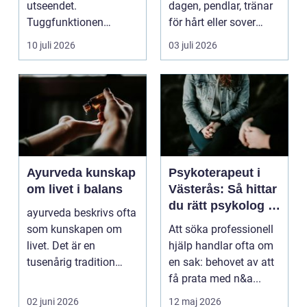
utseendet.
dagen, pendlar, tränar
Tuggfunktionen
för hårt eller sover
försämras, leendet
dåligt. Axl...
10 juli 2026
03 juli 2026
förändras och m...
Ayurveda kunskap
Psykoterapeut i
om livet i balans
Västerås: Så hittar
du rätt psykolog i
ayurveda beskrivs ofta
Västerås för
som kunskapen om
Att söka professionell
samtal och terapi
livet. Det är en
hjälp handlar ofta om
tusenårig tradition
en sak: behovet av att
som väver samman
få prata med n&a...
kropp,...
02 juni 2026
12 maj 2026