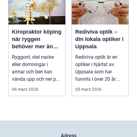
Kiropraktor köping
Rediviva optik –
när ryggen
din lokala optiker i
behöver mer än
Uppsala
vila
Ryggont, stel nacke
Rediviva optik är en
eller domningar i
optiker i hjärtat av
armar och ben kan
Uppsala som har
vända upp och ner på
funnits i över 20 år....
vardagen. Många
06 mars 2026
05 mars 2026
väntar ...
Adress