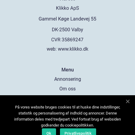
web:
www.klikko.dk
Menu
Annonsering
Om oss
Cookies
På vores website bruges cookies til at huske dine indstillinger,
Kontakta oss
statistik og personalisering af indhold og annoncer. Denne
Sitemap
information deles med tredjepart. Ved fortsat brug af websiden
godkender du cookiepolitikken.
Ok
Privatlivspolitik