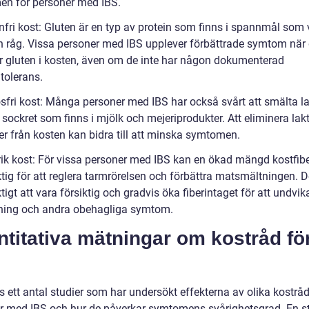
n för personer med IBS.
nfri kost: Gluten är en typ av protein som finns i spannmål som 
h råg. Vissa personer med IBS upplever förbättrade symtom när
r gluten i kosten, även om de inte har någon dokumenterad
tolerans.
osfri kost: Många personer med IBS har också svårt att smälta la
r sockret som finns i mjölk och mejeriprodukter. Att eliminera lak
er från kosten kan bidra till att minska symtomen.
rrik kost: För vissa personer med IBS kan en ökad mängd kostfib
tig för att reglera tarmrörelsen och förbättra matsmältningen. D
tigt att vara försiktig och gradvis öka fiberintaget för att undvi
ning och andra obehagliga symtom.
titativa mätningar om kostråd fö
s ett antal studier som har undersökt effekterna av olika kostråd
r med IBS och hur de påverkar symtomens svårighetsgrad. En s