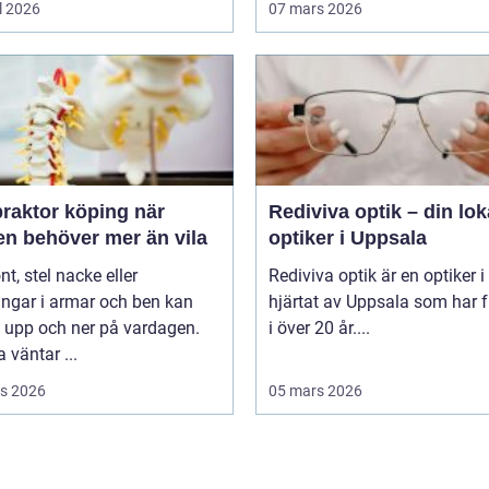
l 2026
07 mars 2026
raktor köping när
Rediviva optik – din lok
en behöver mer än vila
optiker i Uppsala
t, stel nacke eller
Rediviva optik är en optiker i
ngar i armar och ben kan
hjärtat av Uppsala som har f
 upp och ner på vardagen.
i över 20 år....
väntar ...
s 2026
05 mars 2026