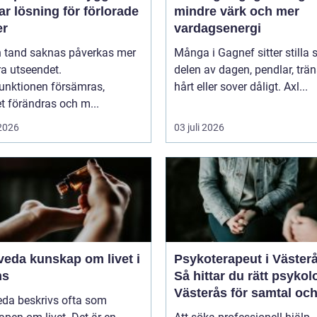
ar lösning för förlorade
mindre värk och mer
er
vardagsenergi
n tand saknas påverkas mer
Många i Gagnef sitter stilla s
a utseendet.
delen av dagen, pendlar, trän
unktionen försämras,
hårt eller sover dåligt. Axl...
t förändras och m...
 2026
03 juli 2026
kap om livet i
Psykoterapeut i Väster
ns
Så hittar du rätt psykol
Västerås för samtal oc
eda beskrivs ofta som
terapi