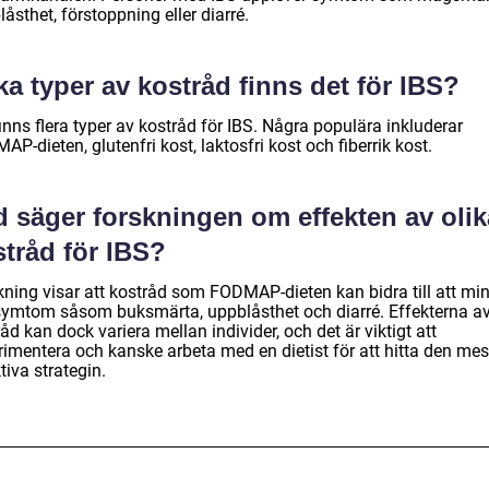
åsthet, förstoppning eller diarré.
ka typer av kostråd finns det för IBS?
inns flera typer av kostråd för IBS. Några populära inkluderar
P-dieten, glutenfri kost, laktosfri kost och fiberrik kost.
d säger forskningen om effekten av olik
stråd för IBS?
kning visar att kostråd som FODMAP-dieten kan bidra till att mi
symtom såsom buksmärta, uppblåsthet och diarré. Effekterna a
åd kan dock variera mellan individer, och det är viktigt att
rimentera och kanske arbeta med en dietist för att hitta den mes
tiva strategin.