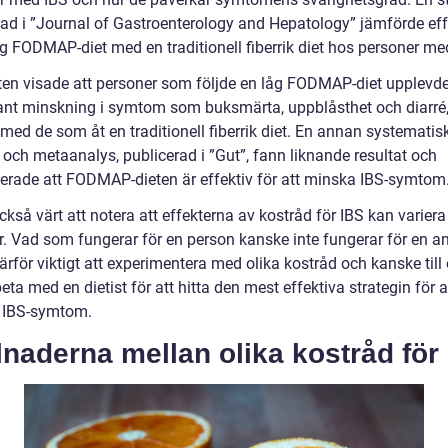
rad i ”Journal of Gastroenterology and Hepatology” jämförde ef
åg FODMAP-diet med en traditionell fiberrik diet hos personer me
ten visade att personer som följde en låg FODMAP-diet upplevd
kant minskning i symtom som buksmärta, uppblåsthet och diarré
med de som åt en traditionell fiberrik diet. En annan systematis
 och metaanalys, publicerad i ”Gut”, fann liknande resultat och
erade att FODMAP-dieten är effektiv för att minska IBS-symtom
ckså värt att notera att effekterna av kostråd för IBS kan varier
er. Vad som fungerar för en person kanske inte fungerar för en a
ärför viktigt att experimentera med olika kostråd och kanske till
ta med en dietist för att hitta den mest effektiva strategin för a
 IBS-symtom.
lnaderna mellan olika kostråd för