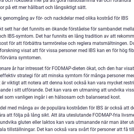
tiva och fokusera mer på att göra hälsosamma val och förändra
r på ett mer hållbart och långsiktigt sätt.
sk genomgång av för- och nackdelar med olika kostråd för IBS
skt sett har det funnits en ökande förståelse för sambandet mell
och IBS-symtom. Det har funnits en lång tradition av att rekom
 kost för att förbättra tarmrörelse och reglera matsmältningen. D
forskning visat att för vissa personer med IBS kan en för hög fi
t förvärra symtomen.
enare år har intresset för FODMAP-dieten ökat, och den har visat
 effektiv strategi för att minska symtom för många personer me
är viktigt att notera att denna kost också kan vara mycket restri
ande i sitt utförande. Det kan vara en utmaning att undvika vis
el som vanligen ingår i en hälsosam och balanserad kost.
del med många av de populära kostråden för IBS är också att d
ra att följa på lång sikt. Att äta uteslutande FODMAP-fria livsm
t undvika gluten eller laktos kan vara utmanande när man äter ute
ala tillställningar. Det kan också vara svårt för personer att få til