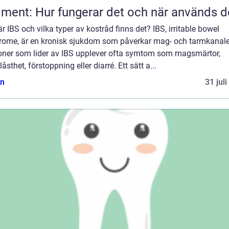
iment: Hur fungerar det och när används d
r IBS och vilka typer av kostråd finns det? IBS, irritable bowel
rome, är en kronisk sjukdom som påverkar mag- och tarmkanale
oner som lider av IBS upplever ofta symtom som magsmärtor,
åsthet, förstoppning eller diarré. Ett sätt a...
n
31 jul