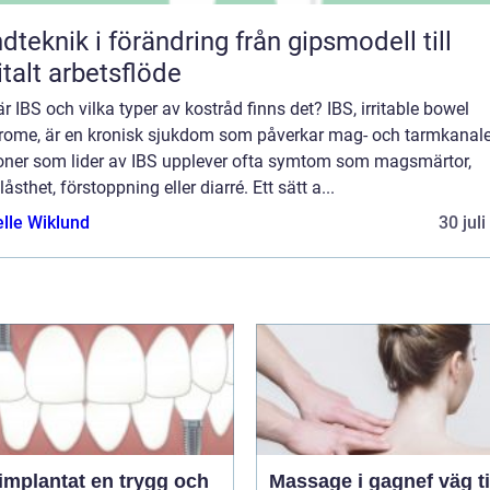
knik i förändring från gipsmodell till
italt arbetsflöde
r IBS och vilka typer av kostråd finns det? IBS, irritable bowel
rome, är en kronisk sjukdom som påverkar mag- och tarmkanale
oner som lider av IBS upplever ofta symtom som magsmärtor,
åsthet, förstoppning eller diarré. Ett sätt a...
elle Wiklund
30 jul
ntat en trygg och
Massage i gagnef väg till