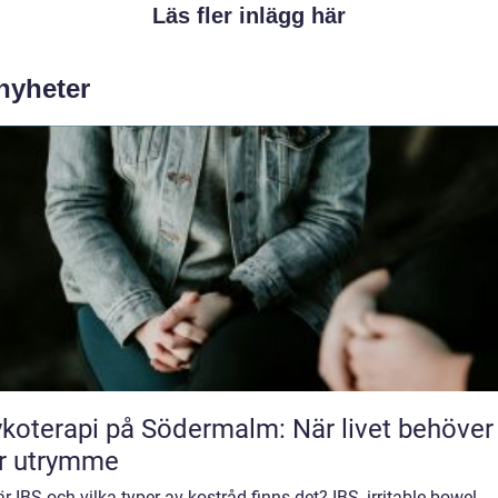
Läs fler inlägg här
 nyheter
koterapi på Södermalm: När livet behöver
r utrymme
r IBS och vilka typer av kostråd finns det? IBS, irritable bowel