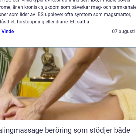
rome, är en kronisk sjukdom som påverkar mag- och tarmkanale
oner som lider av IBS upplever ofta symtom som magsmärtor,
åsthet, förstoppning eller diarré. Ett sätt a...
 Vinde
07 augusti
massage beröring som stödjer både