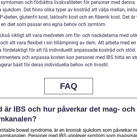
 symtomen och förbättra livskvaliteten för personer med denna
 sjukdom. Det finns olika typer av kostråd att välja mellan, inkl
ieten, glutenfri kost, laktosfri kost och en fiberrik kost. Det är 
ta en diet som passar ens egna behov och symtom.
också viktigt att vara medveten om för- och nackdelarna med oli
och att vara flexibel i sin tillämpning av dem. Att arbeta med en 
a fördelaktigt för att få individuellt anpassade kostråd och stö
erimentera och anpassa kosten kan personer med IBS hitta en st
erar bäst för deras individuella behov och livsstil.
FAQ
d är IBS och hur påverkar det mag- och
rmkanalen?
 irritable bowel syndrome, är en kronisk sjukdom som påverkar 
tarmkanalen. Personer med IBS upplever symtom som magsmärt