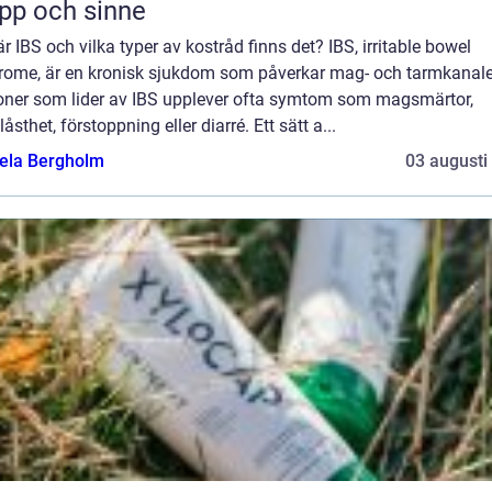
pp och sinne
r IBS och vilka typer av kostråd finns det? IBS, irritable bowel
rome, är en kronisk sjukdom som påverkar mag- och tarmkanale
oner som lider av IBS upplever ofta symtom som magsmärtor,
åsthet, förstoppning eller diarré. Ett sätt a...
ela Bergholm
03 augusti