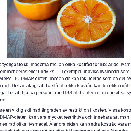
 tydligaste skillnaderna mellan olika kostråd för IBS är de livs
ommenderas eller undviks. Till exempel undviks livsmedel som ä
APs i FODMAP-dieten, medan de kan inkluderas som en del av
i diet. Det är viktigt att förstå att olika kostråd kan ha olika mål
ingar för att hjälpa personer med IBS att hantera sina specifika
ov.
are en viktig skillnad är graden av restriktion i kosten. Vissa kost
MAP-dieten, kan vara mycket restriktiva och innebära att man
r en rad olika livsmedel. Å andra sidan kan andra kostråd vara 