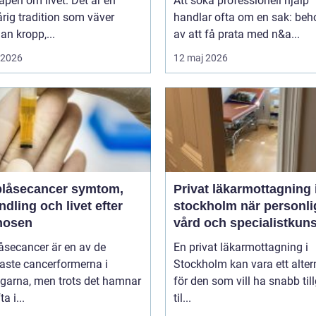
pen om livet. Det är en
Att söka professionell hjälp
rig tradition som väver
handlar ofta om en sak: beh
n kropp,...
av att få prata med n&a...
i 2026
12 maj 2026
åsecancer symtom,
Privat läkarmottagning 
dling och livet efter
stockholm när personlig
nosen
vård och specialistkun
är viktig
åsecancer är en av de
En privat läkarmottagning i
aste cancerformerna i
Stockholm kan vara ett alter
ägarna, men trots det hamnar
för den som vill ha snabb til
a i...
til...