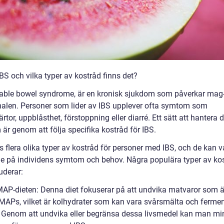
BS och vilka typer av kostråd finns det?
ritable bowel syndrome, är en kronisk sjukdom som påverkar mag
alen. Personer som lider av IBS upplever ofta symtom som
or, uppblåsthet, förstoppning eller diarré. Ett sätt att hantera 
är genom att följa specifika kostråd för IBS.
s flera olika typer av kostråd för personer med IBS, och de kan v
e på individens symtom och behov. Några populära typer av kos
uderar:
AP-dieten: Denna diet fokuserar på att undvika matvaror som är
APs, vilket är kolhydrater som kan vara svårsmälta och fermen
 Genom att undvika eller begränsa dessa livsmedel kan man mi