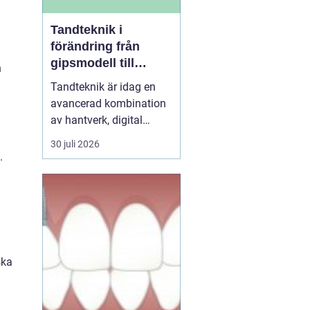
Tandteknik i
förändring från
gipsmodell till
n
digitalt arbetsflöde
Tandteknik är idag en
avancerad kombination
av hantverk, digital
teknik och medicinsk
30 juli 2026
kunskap. Bakom varje
.
krona, bro, implantat
eller protes står ett
noggrant arbete där
estetik, funktion och
långsiktig hållbarhet
vägs samman. När klinik
ska
och labb sa...