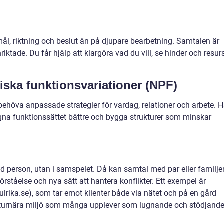
mål, riktning och beslut än på djupare bearbetning. Samtalen är
ktade. Du får hjälp att klargöra vad du vill, se hinder och resur
iska funktionsvariationer (NPF)
ehöva anpassade strategier för vardag, relationer och arbete. H
 egna funktionssättet bättre och bygga strukturer som minskar
ild person, utan i samspelet. Då kan samtal med par eller familje
örståelse och nya sätt att hantera konflikter. Ett exempel är
lrika.se), som tar emot klienter både via nätet och på en gård
naturnära miljö som många upplever som lugnande och stödjande