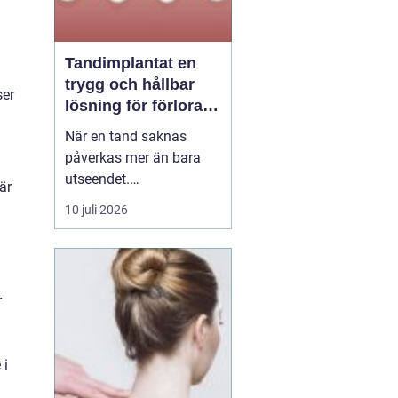
Tandimplantat en
trygg och hållbar
ser
lösning för förlorade
tänder
När en tand saknas
påverkas mer än bara
utseendet.
är
Tuggfunktionen
10 juli 2026
försämras, leendet
förändras och många
blir osäkra i sociala
sammanhang.
r
tandimplantat
har under
de senaste åren blivit en
av...
 i