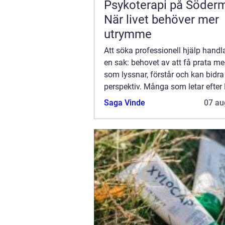
Psykoterapi på Söder
När livet behöver mer
utrymme
Att söka professionell hjälp handl
en sak: behovet av att få prata m
som lyssnar, förstår och kan bidr
perspektiv. Många som letar efter
Västerås längtar efter...
Saga Vinde
07 au