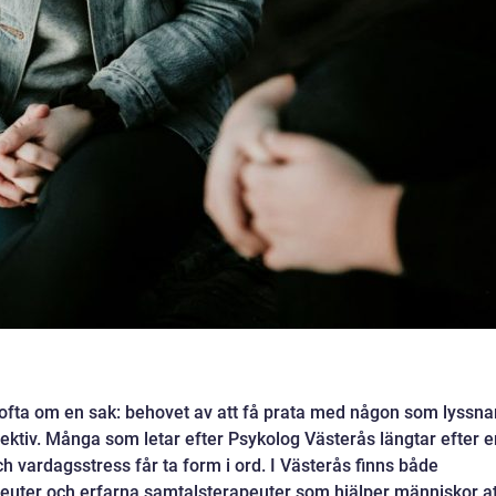
 ofta om en sak: behovet av att få prata med någon som lyssnar
ektiv. Många som letar efter Psykolog Västerås längtar efter e
och vardagsstress får ta form i ord. I Västerås finns både
peuter och erfarna samtalsterapeuter som hjälper människor at