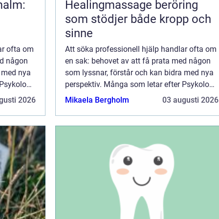
malm:
Healingmassage beröring
som stödjer både kropp och
sinne
ar ofta om
Att söka professionell hjälp handlar ofta om
ed någon
en sak: behovet av att få prata med någon
a med nya
som lyssnar, förstår och kan bidra med nya
 Psykolog
perspektiv. Många som letar efter Psykolog
Västerås längtar efter...
gusti 2026
Mikaela Bergholm
03 augusti 2026