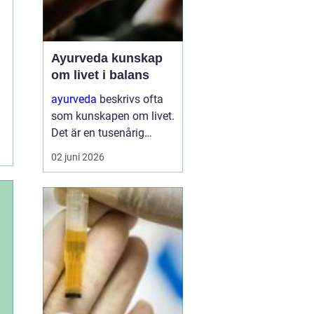
Ayurveda kunskap
om livet i balans
ayurveda
beskrivs ofta
som kunskapen om livet.
Det är en tusenårig
tradition som väver
02 juni 2026
samman kropp, sinne
och själ till en helhet. I
stället för att bara
dämpa symptom
försöker ayurvedan
förstå varför v...