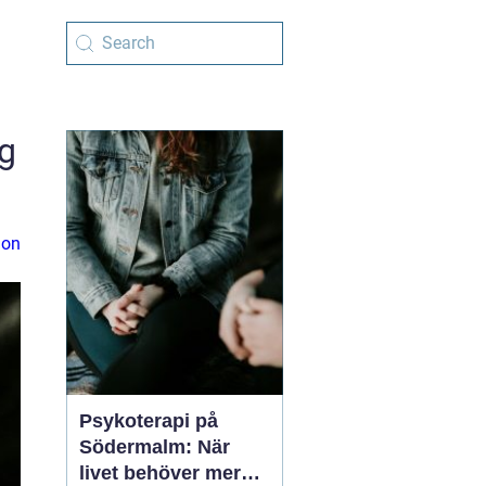
og
ion
Psykoterapi på
Södermalm: När
livet behöver mer