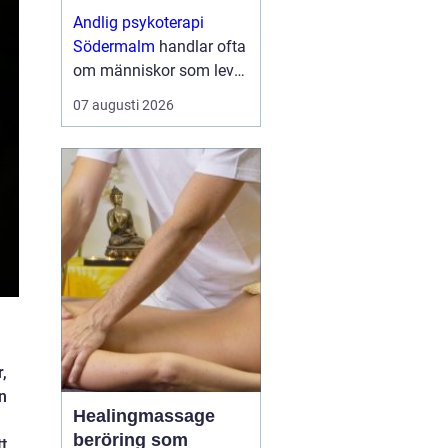
utrymme
Andlig psykoterapi
Södermalm
handlar ofta
om människor som lever
i ett högt tempo, mitt i
07 augusti 2026
stadens puls, men som
ändå känner s...
,
n
Healingmassage
beröring som
t