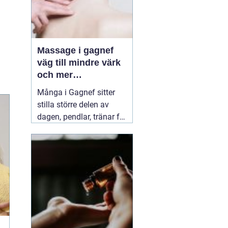
Massage i gagnef
väg till mindre värk
och mer
vardagsenergi
Många i Gagnef sitter
stilla större delen av
dagen, pendlar, tränar för
hårt eller sover dåligt.
Axlarna kryper upp mot
öronen, ländryggen
värker och huvudvärken
kommer smygande på
eftermiddagen. Då börjar
många
03 juli 2026