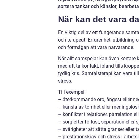
sortera tankar och känslor, bearbeta 
När kan det vara d
En viktig del av ett fungerande sam
och terapeut. Erfarenhet, utbildning 
och förmågan att vara närvarande.
När allt samspelar kan även kortare k
med att ta kontakt, ibland tills kropp
tydlig kris. Samtalsterapi kan vara ti
stress.
Till exempel:
– återkommande oro, ångest eller n
– känsla av tomhet eller meningslös
– konflikter i relationer, parrelation el
– sorg efter förlust, separation eller
– svårigheter att sätta gränser eller t
– prestationskrav och stress i arbetsli