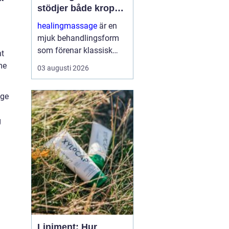
stödjer både kropp
och sinne
healingmassage
är en
mjuk behandlingsform
som förenar klassisk
nt
massage med
me
03 augusti 2026
energibaserad healing.
Syftet är att skapa djup
nge
avslappning, lösa upp
spänningar och stödja
g
kroppens egen förmåga
till åt...
Liniment: Hur