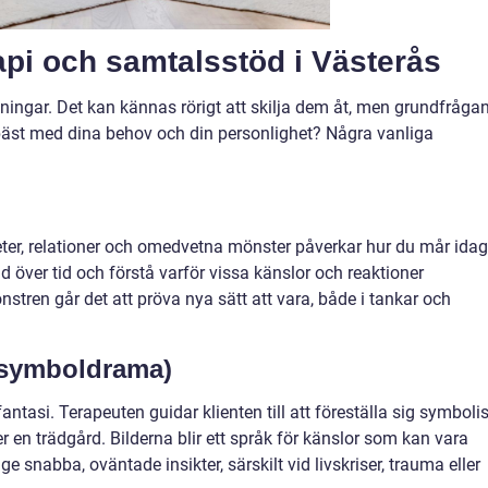
api och samtalsstöd i Västerås
tningar. Det kan kännas rörigt att skilja dem åt, men grundfråga
 bäst med dina behov och din personlighet? Några vanliga
heter, relationer och omedvetna mönster påverkar hur du mår idag
 över tid och förstå varför vissa känslor och reaktioner
tren går det att pröva nya sätt att vara, både i tankar och
 (symboldrama)
ntasi. Terapeuten guidar klienten till att föreställa sig symboli
ler en trädgård. Bilderna blir ett språk för känslor som kan vara
e snabba, oväntade insikter, särskilt vid livskriser, trauma eller