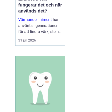
fungerar det och när
används det?
Värmande liniment
har
använts i generationer
för att lindra värk, stelhet
och trötta muskler. I dag
31 juli 2026
finns moderna, mer
genomtänkta varianter
som kombinerar...