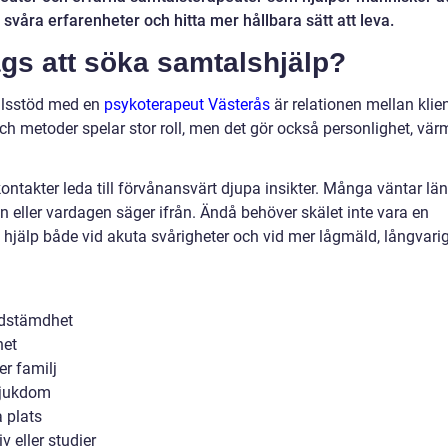
svåra erfarenheter och hitta mer hållbara sätt att leva.
ags att söka samtalshjälp?
talsstöd med en
psykoterapeut Västerås
är relationen mellan klie
och metoder spelar stor roll, men det gör också personlighet, vär
ontakter leda till förvånansvärt djupa insikter. Många väntar lä
en eller vardagen säger ifrån. Ändå behöver skälet inte vara en
ll hjälp både vid akuta svårigheter och vid mer lågmäld, långvari
edstämdhet
het
ler familj
 sjukdom
a plats
v eller studier