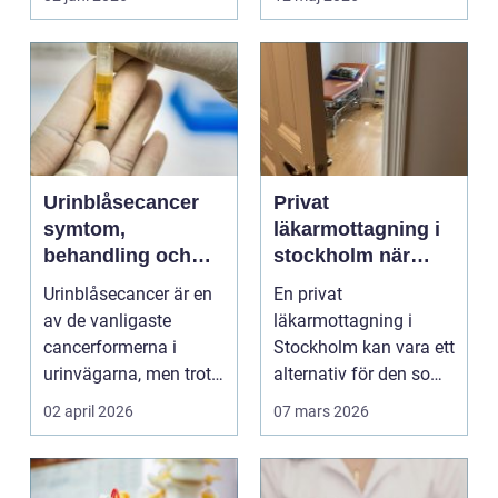
Urinblåsecancer
Privat
symtom,
läkarmottagning i
behandling och
stockholm när
livet efter
personlig vård och
Urinblåsecancer är en
En privat
diagnosen
specialistkunskap
av de vanligaste
läkarmottagning i
är viktig
cancerformerna i
Stockholm kan vara ett
urinvägarna, men trots
alternativ för den som
det hamnar den ofta
vill ha snabb tillgång
02 april 2026
07 mars 2026
i...
til...