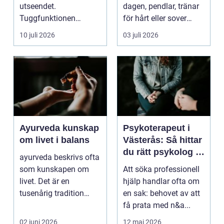
utseendet.
dagen, pendlar, tränar
Tuggfunktionen
för hårt eller sover
försämras, leendet
dåligt. Axl...
10 juli 2026
03 juli 2026
förändras och m...
Ayurveda kunskap
Psykoterapeut i
om livet i balans
Västerås: Så hittar
du rätt psykolog i
ayurveda beskrivs ofta
Västerås för
som kunskapen om
Att söka professionell
samtal och terapi
livet. Det är en
hjälp handlar ofta om
tusenårig tradition
en sak: behovet av att
som väver samman
få prata med n&a...
kropp,...
02 juni 2026
12 maj 2026