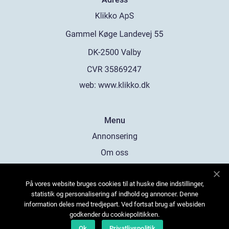
web:
www.klikko.dk
Menu
Annonsering
Om oss
Cookies
På vores website bruges cookies til at huske dine indstillinger,
Kontakta oss
statistik og personalisering af indhold og annoncer. Denne
Sitemap
information deles med tredjepart. Ved fortsat brug af websiden
godkender du cookiepolitikken.
Ok
Privatlivspolitik