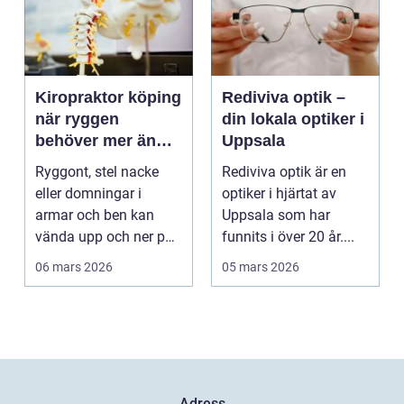
Kiropraktor köping
Rediviva optik –
när ryggen
din lokala optiker i
behöver mer än
Uppsala
vila
Ryggont, stel nacke
Rediviva optik är en
eller domningar i
optiker i hjärtat av
armar och ben kan
Uppsala som har
vända upp och ner på
funnits i över 20 år....
vardagen. Många
06 mars 2026
05 mars 2026
väntar ...
Adress