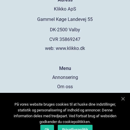
web:
www.klikko.dk
Menu
Annonsering
Om oss
Cookies
På vores website bruges cookies til at huske dine indstillinger,
Kontakta oss
statistik og personalisering af indhold og annoncer. Denne
Sitemap
information deles med tredjepart. Ved fortsat brug af websiden
godkender du cookiepolitikken.
Ok
Privatlivspolitik