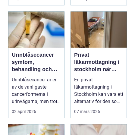
Urinblåsecancer
Privat
symtom,
läkarmottagning i
behandling och
stockholm när
livet efter
personlig vård och
Urinblåsecancer är en
En privat
diagnosen
specialistkunskap
av de vanligaste
läkarmottagning i
är viktig
cancerformerna i
Stockholm kan vara ett
urinvägarna, men trots
alternativ för den som
det hamnar den ofta
vill ha snabb tillgång
02 april 2026
07 mars 2026
i...
til...