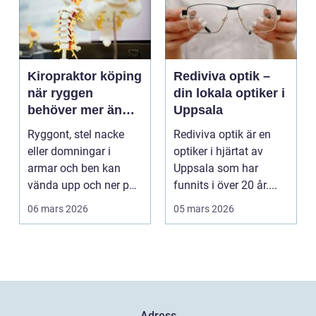
Kiropraktor köping
Rediviva optik –
när ryggen
din lokala optiker i
behöver mer än
Uppsala
vila
Ryggont, stel nacke
Rediviva optik är en
eller domningar i
optiker i hjärtat av
armar och ben kan
Uppsala som har
vända upp och ner på
funnits i över 20 år....
vardagen. Många
06 mars 2026
05 mars 2026
väntar ...
Adress