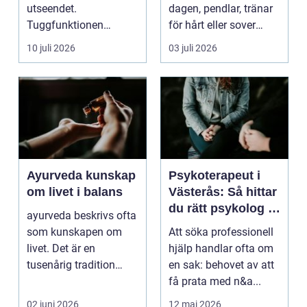
utseendet.
dagen, pendlar, tränar
Tuggfunktionen
för hårt eller sover
försämras, leendet
dåligt. Axl...
10 juli 2026
03 juli 2026
förändras och m...
Ayurveda kunskap
Psykoterapeut i
om livet i balans
Västerås: Så hittar
du rätt psykolog i
ayurveda beskrivs ofta
Västerås för
som kunskapen om
Att söka professionell
samtal och terapi
livet. Det är en
hjälp handlar ofta om
tusenårig tradition
en sak: behovet av att
som väver samman
få prata med n&a...
kropp,...
02 juni 2026
12 maj 2026