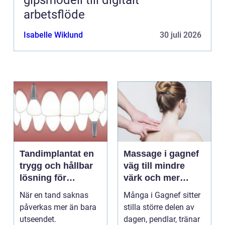
gipsmodell till digitalt
arbetsflöde
Isabelle Wiklund
30 juli 2026
Tandimplantat en
Massage i gagnef
trygg och hållbar
väg till mindre
lösning för
värk och mer
förlorade tänder
vardagsenergi
När en tand saknas
Många i Gagnef sitter
påverkas mer än bara
stilla större delen av
utseendet.
dagen, pendlar, tränar