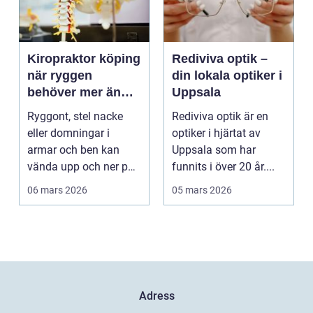
Kiropraktor köping
Rediviva optik –
när ryggen
din lokala optiker i
behöver mer än
Uppsala
vila
Ryggont, stel nacke
Rediviva optik är en
eller domningar i
optiker i hjärtat av
armar och ben kan
Uppsala som har
vända upp och ner på
funnits i över 20 år....
vardagen. Många
06 mars 2026
05 mars 2026
väntar ...
Adress