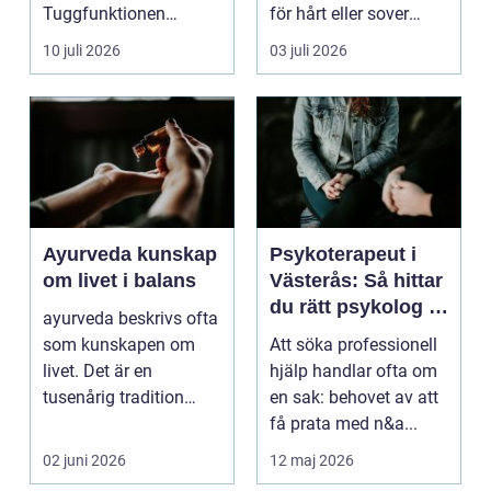
Tuggfunktionen
för hårt eller sover
försämras, leendet
dåligt. Axl...
10 juli 2026
03 juli 2026
förändras och m...
Ayurveda kunskap
Psykoterapeut i
om livet i balans
Västerås: Så hittar
du rätt psykolog i
ayurveda beskrivs ofta
Västerås för
som kunskapen om
Att söka professionell
samtal och terapi
livet. Det är en
hjälp handlar ofta om
tusenårig tradition
en sak: behovet av att
som väver samman
få prata med n&a...
kropp,...
02 juni 2026
12 maj 2026