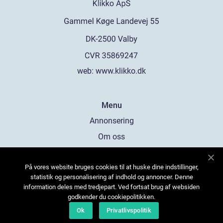
web:
www.klikko.dk
Menu
Annonsering
Om oss
Cookies
På vores website bruges cookies til at huske dine indstillinger,
Kontakta oss
statistik og personalisering af indhold og annoncer. Denne
Sitemap
information deles med tredjepart. Ved fortsat brug af websiden
godkender du cookiepolitikken.
Ok
Privatlivspolitik