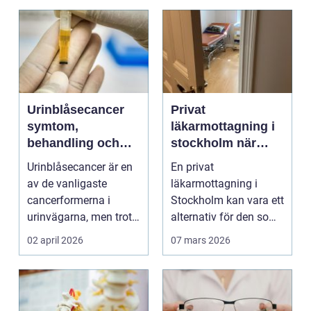
Urinblåsecancer
Privat
symtom,
läkarmottagning i
behandling och
stockholm när
livet efter
personlig vård och
Urinblåsecancer är en
En privat
diagnosen
specialistkunskap
av de vanligaste
läkarmottagning i
är viktig
cancerformerna i
Stockholm kan vara ett
urinvägarna, men trots
alternativ för den som
det hamnar den ofta
vill ha snabb tillgång
02 april 2026
07 mars 2026
i...
til...