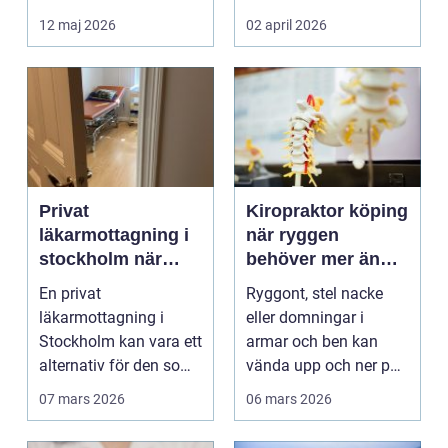
det hamnar den ofta
12 maj 2026
02 april 2026
i...
Privat
Kiropraktor köping
läkarmottagning i
när ryggen
stockholm när
behöver mer än
personlig vård och
vila
En privat
Ryggont, stel nacke
specialistkunskap
läkarmottagning i
eller domningar i
är viktig
Stockholm kan vara ett
armar och ben kan
alternativ för den som
vända upp och ner på
vill ha snabb tillgång
vardagen. Många
07 mars 2026
06 mars 2026
til...
väntar ...