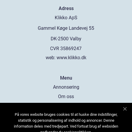
Adress
web:
www.klikko.dk
Menu
Annonsering
Om oss
Cookies
På vores website bruges cookies til at huske dine indstillinger,
Kontakta oss
statistik og personalisering af indhold og annoncer. Denne
Sitemap
information deles med tredjepart. Ved fortsat brug af websiden