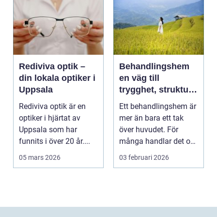
Rediviva optik –
Behandlingshem
din lokala optiker i
en väg till
Uppsala
trygghet, struktur
och förändring
Rediviva optik är en
Ett behandlingshem är
optiker i hjärtat av
mer än bara ett tak
Uppsala som har
över huvudet. För
funnits i över 20 år....
många handlar det om
att få en chans att...
05 mars 2026
03 februari 2026