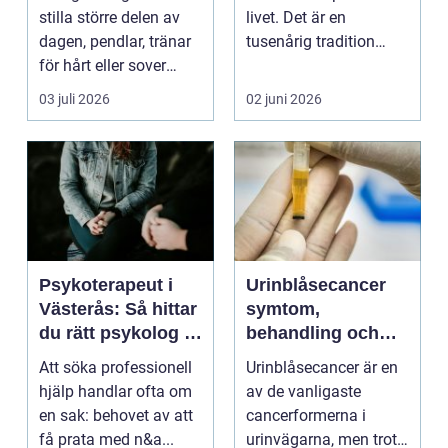
stilla större delen av
livet. Det är en
dagen, pendlar, tränar
tusenårig tradition
för hårt eller sover
som väver samman
dåligt. Axl...
kropp,...
03 juli 2026
02 juni 2026
Psykoterapeut i
Urinblåsecancer
Västerås: Så hittar
symtom,
du rätt psykolog i
behandling och
Västerås för
livet efter
Att söka professionell
Urinblåsecancer är en
samtal och terapi
diagnosen
hjälp handlar ofta om
av de vanligaste
en sak: behovet av att
cancerformerna i
få prata med n&a...
urinvägarna, men trots