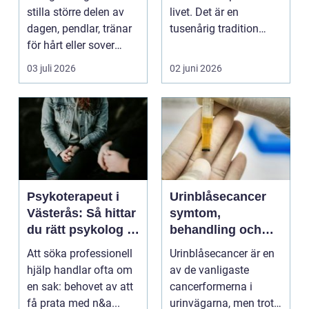
stilla större delen av
livet. Det är en
dagen, pendlar, tränar
tusenårig tradition
för hårt eller sover
som väver samman
dåligt. Axl...
kropp,...
03 juli 2026
02 juni 2026
Psykoterapeut i
Urinblåsecancer
Västerås: Så hittar
symtom,
du rätt psykolog i
behandling och
Västerås för
livet efter
Att söka professionell
Urinblåsecancer är en
samtal och terapi
diagnosen
hjälp handlar ofta om
av de vanligaste
en sak: behovet av att
cancerformerna i
få prata med n&a...
urinvägarna, men trots