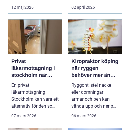
det hamnar den ofta
12 maj 2026
02 april 2026
i...
Privat
Kiropraktor köping
läkarmottagning i
när ryggen
stockholm när
behöver mer än
personlig vård och
vila
En privat
Ryggont, stel nacke
specialistkunskap
läkarmottagning i
eller domningar i
är viktig
Stockholm kan vara ett
armar och ben kan
alternativ för den som
vända upp och ner på
vill ha snabb tillgång
vardagen. Många
07 mars 2026
06 mars 2026
til...
väntar ...