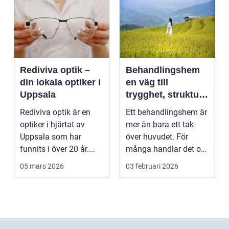
Rediviva optik –
Behandlingshem
din lokala optiker i
en väg till
Uppsala
trygghet, struktur
och förändring
Rediviva optik är en
Ett behandlingshem är
optiker i hjärtat av
mer än bara ett tak
Uppsala som har
över huvudet. För
funnits i över 20 år....
många handlar det om
att få en chans att...
05 mars 2026
03 februari 2026