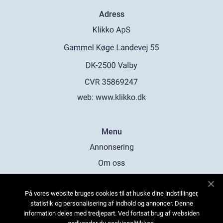
Adress
web:
www.klikko.dk
Menu
Annonsering
Om oss
Cookies
På vores website bruges cookies til at huske dine indstillinger,
Kontakta oss
statistik og personalisering af indhold og annoncer. Denne
Sitemap
information deles med tredjepart. Ved fortsat brug af websiden