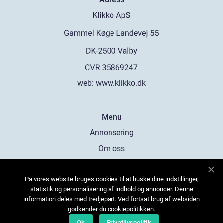
web:
www.klikko.dk
Menu
Annonsering
Om oss
Cookies
På vores website bruges cookies til at huske dine indstillinger,
Kontakta oss
statistik og personalisering af indhold og annoncer. Denne
Sitemap
information deles med tredjepart. Ved fortsat brug af websiden
godkender du cookiepolitikken.
Ok
Privatlivspolitik