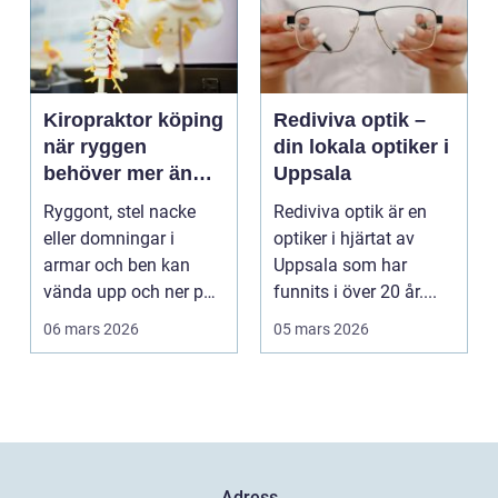
Kiropraktor köping
Rediviva optik –
när ryggen
din lokala optiker i
behöver mer än
Uppsala
vila
Ryggont, stel nacke
Rediviva optik är en
eller domningar i
optiker i hjärtat av
armar och ben kan
Uppsala som har
vända upp och ner på
funnits i över 20 år....
vardagen. Många
06 mars 2026
05 mars 2026
väntar ...
Adress