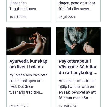
utseendet.
dagen, pendlar, tränar
Tuggfunktionen
för hårt eller sover
försämras, leendet
dåligt. Axl...
10 juli 2026
03 juli 2026
förändras och m...
Ayurveda kunskap
Psykoterapeut i
om livet i balans
Västerås: Så hittar
du rätt psykolog i
ayurveda beskrivs ofta
Västerås för
som kunskapen om
Att söka professionell
samtal och terapi
livet. Det är en
hjälp handlar ofta om
tusenårig tradition
en sak: behovet av att
som väver samman
få prata med n&a...
kropp,...
02 juni 2026
12 maj 2026