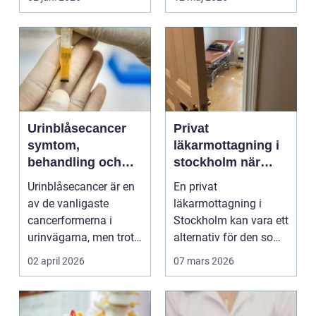
Urinblåsecancer
Privat
symtom,
läkarmottagning i
behandling och
stockholm när
livet efter
personlig vård och
Urinblåsecancer är en
En privat
diagnosen
specialistkunskap
av de vanligaste
läkarmottagning i
är viktig
cancerformerna i
Stockholm kan vara ett
urinvägarna, men trots
alternativ för den som
det hamnar den ofta
vill ha snabb tillgång
02 april 2026
07 mars 2026
i...
til...