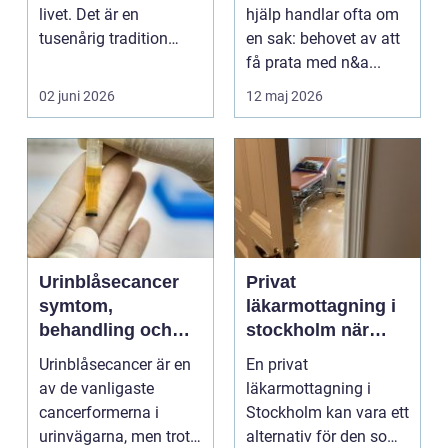
samtal och terapi
livet. Det är en
hjälp handlar ofta om
tusenårig tradition
en sak: behovet av att
som väver samman
få prata med n&a...
kropp,...
02 juni 2026
12 maj 2026
Urinblåsecancer
Privat
symtom,
läkarmottagning i
behandling och
stockholm när
livet efter
personlig vård och
Urinblåsecancer är en
En privat
diagnosen
specialistkunskap
av de vanligaste
läkarmottagning i
är viktig
cancerformerna i
Stockholm kan vara ett
urinvägarna, men trots
alternativ för den som