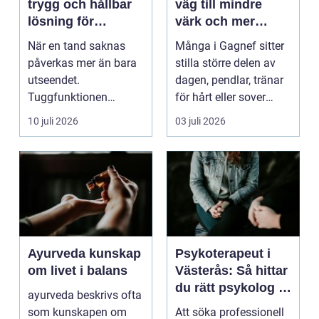
trygg och hållbar
väg till mindre
lösning för
värk och mer
förlorade tänder
vardagsenergi
När en tand saknas
Många i Gagnef sitter
påverkas mer än bara
stilla större delen av
utseendet.
dagen, pendlar, tränar
Tuggfunktionen
för hårt eller sover
försämras, leendet
dåligt. Axl...
10 juli 2026
03 juli 2026
förändras och m...
Ayurveda kunskap
Psykoterapeut i
om livet i balans
Västerås: Så hittar
du rätt psykolog i
ayurveda beskrivs ofta
Västerås för
som kunskapen om
Att söka professionell