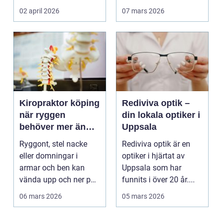
det hamnar den ofta
vill ha snabb tillgång
02 april 2026
07 mars 2026
i...
til...
Kiropraktor köping
Rediviva optik –
när ryggen
din lokala optiker i
behöver mer än
Uppsala
vila
Ryggont, stel nacke
Rediviva optik är en
eller domningar i
optiker i hjärtat av
armar och ben kan
Uppsala som har
vända upp och ner på
funnits i över 20 år....
vardagen. Många
06 mars 2026
05 mars 2026
väntar ...