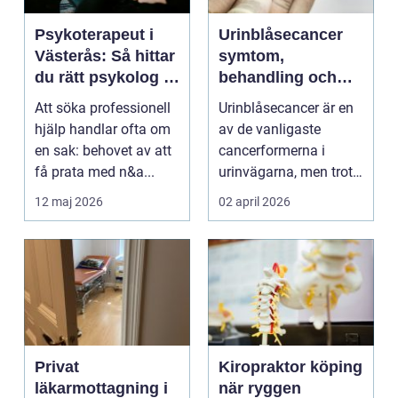
Psykoterapeut i
Urinblåsecancer
Västerås: Så hittar
symtom,
du rätt psykolog i
behandling och
Västerås för
livet efter
Att söka professionell
Urinblåsecancer är en
samtal och terapi
diagnosen
hjälp handlar ofta om
av de vanligaste
en sak: behovet av att
cancerformerna i
få prata med n&a...
urinvägarna, men trots
det hamnar den ofta
12 maj 2026
02 april 2026
i...
Privat
Kiropraktor köping
läkarmottagning i
när ryggen