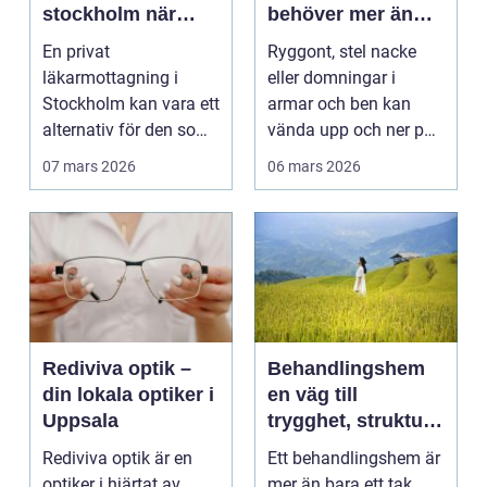
stockholm när
behöver mer än
personlig vård och
vila
En privat
Ryggont, stel nacke
specialistkunskap
läkarmottagning i
eller domningar i
är viktig
Stockholm kan vara ett
armar och ben kan
alternativ för den som
vända upp och ner på
vill ha snabb tillgång
vardagen. Många
07 mars 2026
06 mars 2026
til...
väntar ...
Rediviva optik –
Behandlingshem
din lokala optiker i
en väg till
Uppsala
trygghet, struktur
och förändring
Rediviva optik är en
Ett behandlingshem är
optiker i hjärtat av
mer än bara ett tak