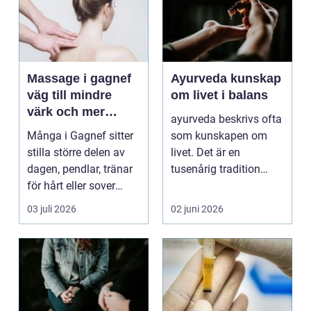
Massage i gagnef
Ayurveda kunskap
väg till mindre
om livet i balans
värk och mer
ayurveda beskrivs ofta
vardagsenergi
Många i Gagnef sitter
som kunskapen om
stilla större delen av
livet. Det är en
dagen, pendlar, tränar
tusenårig tradition
för hårt eller sover
som väver samman
dåligt. Axl...
kropp,...
03 juli 2026
02 juni 2026