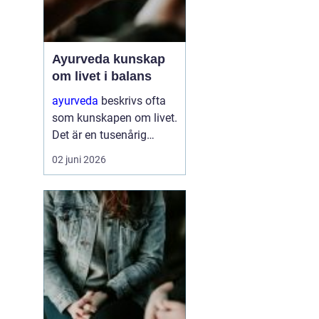
Ayurveda kunskap
om livet i balans
ayurveda
beskrivs ofta
som kunskapen om livet.
Det är en tusenårig
tradition som väver
02 juni 2026
samman kropp, sinne
och själ till en helhet. I
stället för att bara
dämpa symptom
försöker ayurvedan
förstå varför v...