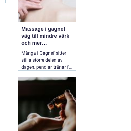
Massage i gagnef
väg till mindre värk
och mer
vardagsenergi
Många i Gagnef sitter
stilla större delen av
dagen, pendlar, tränar för
hårt eller sover dåligt.
Axlarna kryper upp mot
öronen, ländryggen
värker och huvudvärken
kommer smygande på
eftermiddagen. Då börjar
många
03 juli 2026