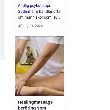
utrymme
Andlig psykoterapi
Södermalm
handlar ofta
om människor som lever
i ett högt tempo, mitt i
07 augusti 2026
stadens puls, men som
ändå känner s...
Healingmassage
beröring som