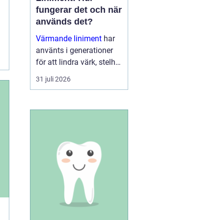
fungerar det och när
används det?
Värmande liniment
har
använts i generationer
för att lindra värk, stelhet
och trötta muskler. I dag
31 juli 2026
finns moderna, mer
genomtänkta varianter
som kombinerar...