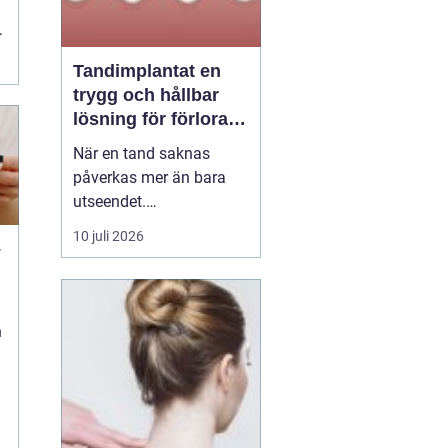
Tandimplantat en
trygg och hållbar
lösning för förlorade
tänder
När en tand saknas
påverkas mer än bara
utseendet.
Tuggfunktionen
10 juli 2026
–
försämras, leendet
förändras och många
blir osäkra i sociala
sammanhang.
n
tandimplantat
har under
de senaste åren blivit en
av...