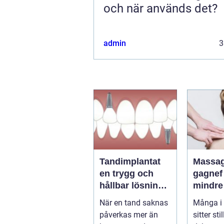
och när används det?
admin
3
Tandimplantat
Massag
en trygg och
gagnef väg til
hållbar lösning
mindre
för förlorade
mer
När en tand saknas
Många i
tänder
vardag
påverkas mer än
sitter sti