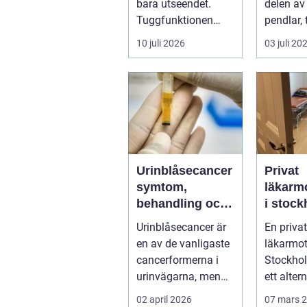
bara utseendet.
delen av
Tuggfunktionen
pendlar, 
försämras, leendet
hårt elle
10 juli 2026
03 juli 20
förändras och m...
dåligt. Ax
Urinblåsecancer
Privat
symtom,
läkarm
behandling och
i stockh
livet efter
personl
Urinblåsecancer är
En privat
diagnosen
och
en av de vanligaste
läkarmot
specia
cancerformerna i
Stockho
ap är v
urinvägarna, men
ett alter
trots det hamnar
som vill
02 april 2026
07 mars 