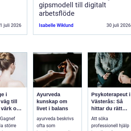
gipsmodell till digitalt
arbetsflöde
1 juli 2026
Isabelle Wiklund
30 juli 2026
e i
Ayurveda
Psykoterapeut i
l
kunskap om
Västerås: Så
 värk och
livet i balans
hittar du rätt
psykolog i
 Gagnef
ayurveda beskrivs
Att söka
senergi
Västerås för
lla större
ofta som
professionell hjälp
samtal och