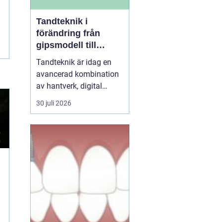
Tandteknik i
förändring från
gipsmodell till
digitalt arbetsflöde
Tandteknik är idag en
avancerad kombination
av hantverk, digital
teknik och medicinsk
30 juli 2026
kunskap. Bakom varje
krona, bro, implantat
eller protes står ett
noggrant arbete där
estetik, funktion och
långsiktig hållbarhet
vägs samman. När klinik
och labb sa...