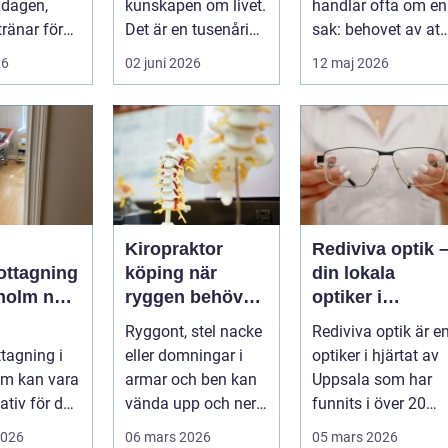
 dagen,
kunskapen om livet.
handlar ofta om en
terapi
tränar för
Det är en tusenårig
sak: behovet av att
r sover
tradition som väver
få prata med n&a...
26
02 juni 2026
12 maj 2026
l...
samman kropp,...
Kiropraktor
Rediviva optik 
ottagning
köping när
din lokala
olm när
ryggen behöver
optiker i
ig vård
mer än vila
Uppsala
Ryggont, stel nacke
Rediviva optik är e
tagning i
eller domningar i
optiker i hjärtat av
listkunsk
lm kan vara
armar och ben kan
Uppsala som har
iktig
nativ för den
vända upp och ner
funnits i över 20
 ha snabb
på vardagen.
år....
2026
06 mars 2026
05 mars 2026