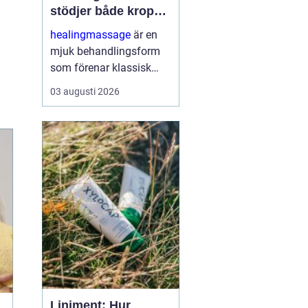
stödjer både kropp
och sinne
healingmassage
är en
mjuk behandlingsform
som förenar klassisk
massage med
03 augusti 2026
energibaserad healing.
Syftet är att skapa djup
avslappning, lösa upp
spänningar och stödja
kroppens egen förmåga
till åt...
Liniment: Hur