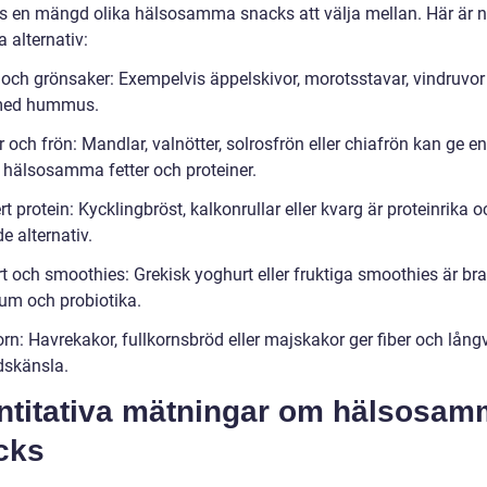
ns en mängd olika hälsosamma snacks att välja mellan. Här är 
 alternativ:
 och grönsaker: Exempelvis äppelskivor, morotsstavar, vindruvor 
 med hummus.
r och frön: Mandlar, valnötter, solrosfrön eller chiafrön kan ge e
ll hälsosamma fetter och proteiner.
t protein: Kycklingbröst, kalkonrullar eller kvarg är proteinrika o
e alternativ.
t och smoothies: Grekisk yoghurt eller fruktiga smoothies är bra
cium och probiotika.
orn: Havrekakor, fullkornsbröd eller majskakor ger fiber och lång
skänsla.
ntitativa mätningar om hälsosa
cks