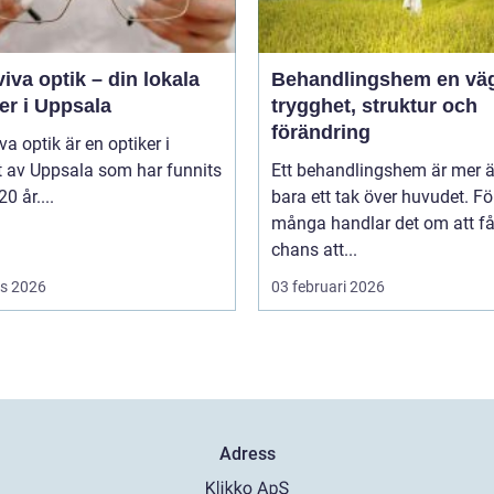
iva optik – din lokala
Behandlingshem en väg till
er i Uppsala
trygghet, struktur och
förändring
va optik är en optiker i
t av Uppsala som har funnits
Ett behandlingshem är mer 
20 år....
bara ett tak över huvudet. Fö
många handlar det om att få
chans att...
s 2026
03 februari 2026
Adress