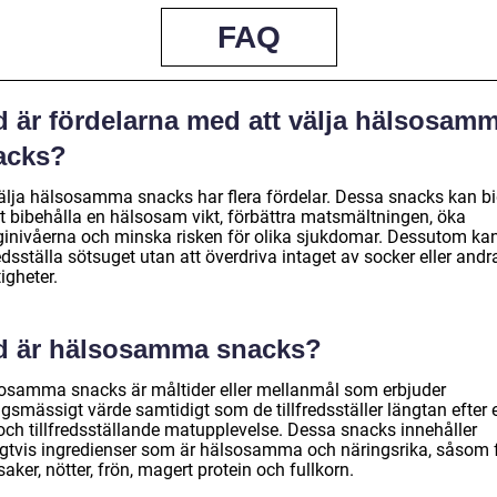
FAQ
d är fördelarna med att välja hälsosam
acks?
välja hälsosamma snacks har flera fördelar. Dessa snacks kan b
att bibehålla en hälsosam vikt, förbättra matsmältningen, öka
ginivåerna och minska risken för olika sjukdomar. Dessutom ka
redsställa sötsuget utan att överdriva intaget av socker eller andr
igheter.
d är hälsosamma snacks?
osamma snacks är måltider eller mellanmål som erbjuder
gsmässigt värde samtidigt som de tillfredsställer längtan efter 
och tillfredsställande matupplevelse. Dessa snacks innehåller
igtvis ingredienser som är hälsosamma och näringsrika, såsom f
aker, nötter, frön, magert protein och fullkorn.