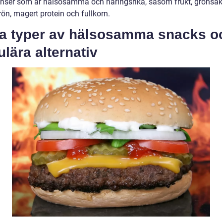
enser som är hälsosamma och näringsrika, såsom frukt, grönsak
frön, magert protein och fullkorn.
ka typer av hälsosamma snacks o
lära alternativ