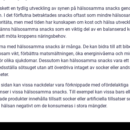
 skett en tydlig utveckling av synen på hälsosamma snacks ge
en. I det förflutna betraktades snacks oftast som mindre hälso
oritäta, men med tiden har kunskapen om kost och hälsa utveckl
känns hälsosamma snacks som en viktig del av en balanserad k
t att möta kroppens näringsbehov.
rna med hälsosamma snacks är många. De kan bidra till att bib
osam vikt, förbättra matsmältningen, öka energinivåerna och m
för olika sjukdomar. Dessutom kan hälsosamma snacks vara ett 
fredsställa sötsuget utan att överdriva intaget av socker eller andr
eter.
 sidan kan vissa nackdelar vara förknippade med ofördelaktiga
enser i vissa hälsosamma snacks. Till exempel kan vissa bars ell
de produkter innehålla tillsatt socker eller artificiella tillsatser
 hälsan negativt om de konsumeras i stora mängder.