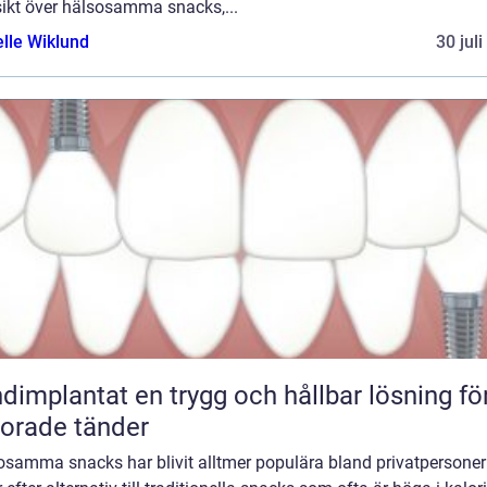
sikt över hälsosamma snacks,...
elle Wiklund
30 jul
tat en trygg och hållbar lösning för
lorade tänder
osamma snacks har blivit alltmer populära bland privatpersone