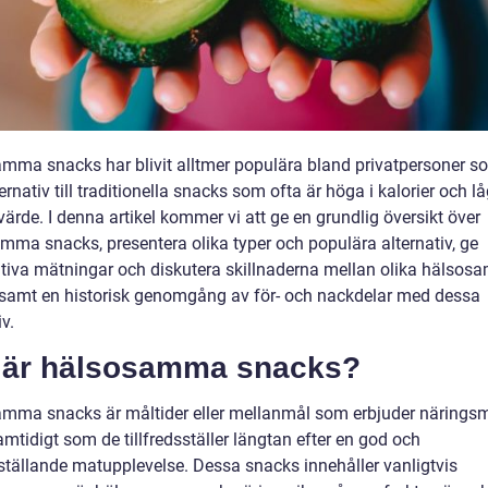
mma snacks har blivit alltmer populära bland privatpersoner s
ternativ till traditionella snacks som ofta är höga i kalorier och lå
ärde. I denna artikel kommer vi att ge en grundlig översikt över
mma snacks, presentera olika typer och populära alternativ, ge
ativa mätningar och diskutera skillnaderna mellan olika hälso
samt en historisk genomgång av för- och nackdelar med dessa
iv.
 är hälsosamma snacks?
mma snacks är måltider eller mellanmål som erbjuder närings
mtidigt som de tillfredsställer längtan efter en god och
sställande matupplevelse. Dessa snacks innehåller vanligtvis