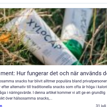
iment: Hur fungerar det och när används d
osamma snacks har blivit alltmer populära bland privatpersone
 efter alternativ till traditionella snacks som ofta är höga i kalori
åga i näringsvärde. I denna artikel kommer vi att ge en grundlig
sikt över hälsosamma snacks,...
n
31 jul