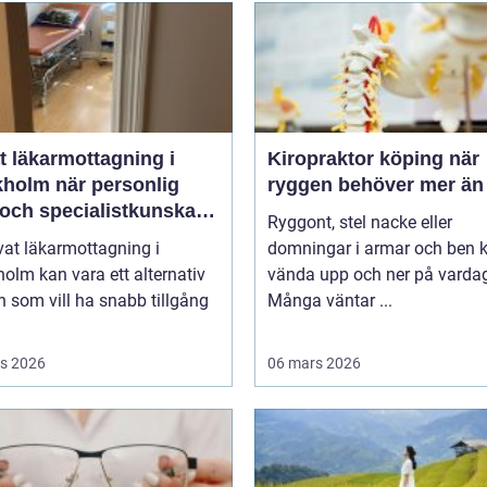
t läkarmottagning i
Kiropraktor köping när
när personlig
ryggen behöver mer än 
 och specialistkunskap
Ryggont, stel nacke eller
ktig
vat läkarmottagning i
domningar i armar och ben 
olm kan vara ett alternativ
vända upp och ner på varda
n som vill ha snabb tillgång
Många väntar ...
s 2026
06 mars 2026