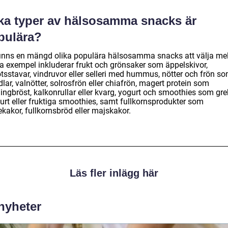
lka typer av hälsosamma snacks är
pulära?
finns en mängd olika populära hälsosamma snacks att välja mel
a exempel inkluderar frukt och grönsaker som äppelskivor,
tsstavar, vindruvor eller selleri med hummus, nötter och frön s
ar, valnötter, solrosfrön eller chiafrön, magert protein som
ingbröst, kalkonrullar eller kvarg, yogurt och smoothies som gre
urt eller fruktiga smoothies, samt fullkornsprodukter som
kakor, fullkornsbröd eller majskakor.
Läs fler inlägg här
 nyheter