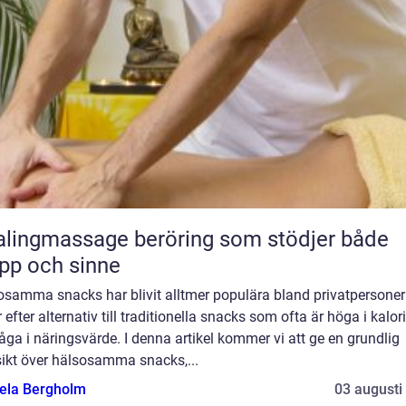
massage beröring som stödjer både
pp och sinne
osamma snacks har blivit alltmer populära bland privatpersone
 efter alternativ till traditionella snacks som ofta är höga i kalori
åga i näringsvärde. I denna artikel kommer vi att ge en grundlig
sikt över hälsosamma snacks,...
ela Bergholm
03 augusti