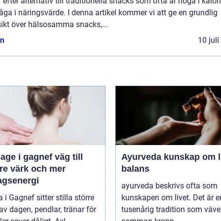
 efter alternativ till traditionella snacks som ofta är höga i kalori
åga i näringsvärde. I denna artikel kommer vi att ge en grundlig
sikt över hälsosamma snacks,...
n
10 jul
 i gagnef väg till
Ayurveda kunskap om livet i
re värk och mer
balans
agsenergi
ayurveda beskrivs ofta som
i Gagnef sitter stilla större
kunskapen om livet. Det är e
av dagen, pendlar, tränar för
tusenårig tradition som väve