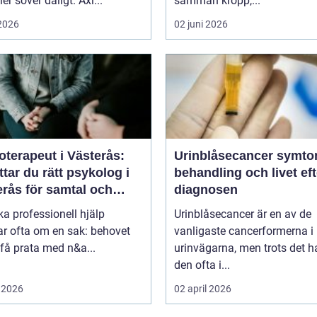
ler sover dåligt. Axl...
samman kropp,...
 2026
02 juni 2026
terapeut i Västerås:
Urinblåsecancer symtom,
ttar du rätt psykolog i
behandling och livet eft
erås för samtal och
diagnosen
i
ka professionell hjälp
Urinblåsecancer är en av de
ar ofta om en sak: behovet
vanligaste cancerformerna i
 få prata med n&a...
urinvägarna, men trots det 
den ofta i...
 2026
02 april 2026