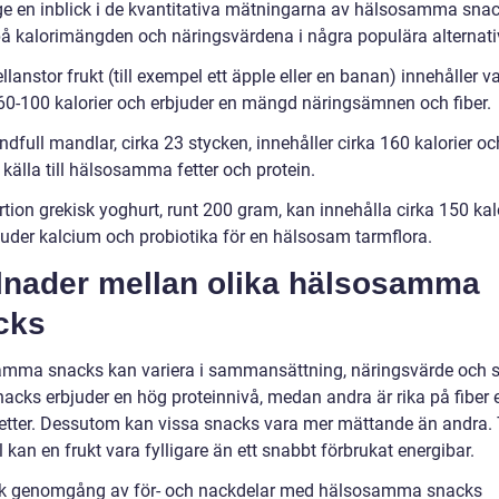
 ge en inblick i de kvantitativa mätningarna av hälsosamma sna
a på kalorimängden och näringsvärdena i några populära alternati
lanstor frukt (till exempel ett äpple eller en banan) innehåller va
60-100 kalorier och erbjuder en mängd näringsämnen och fiber.
dfull mandlar, cirka 23 stycken, innehåller cirka 160 kalorier oc
källa till hälsosamma fetter och protein.
tion grekisk yoghurt, runt 200 gram, kan innehålla cirka 150 kal
juder kalcium och probiotika för en hälsosam tarmflora.
llnader mellan olika hälsosamma
cks
mma snacks kan variera i sammansättning, näringsvärde och 
acks erbjuder en hög proteinnivå, medan andra är rika på fiber e
etter. Dessutom kan vissa snacks vara mer mättande än andra. T
kan en frukt vara fylligare än ett snabbt förbrukat energibar.
sk genomgång av för- och nackdelar med hälsosamma snacks