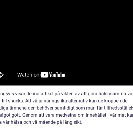
ingsvis visar denna artikel på vikten av att göra hälsosamma val
ill snacks. Att välja näringsrika alternativ kan ge kroppen de
iga ämnena den behöver samtidigt som man får tillfredsställel
 något gott. Genom att vara medvetna om innehållet i vår mat ka
ra vår hälsa och välmående på lång sikt.