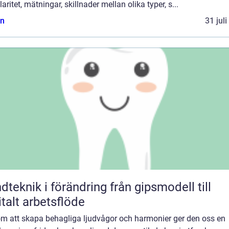
aritet, mätningar, skillnader mellan olika typer, s...
n
31 jul
knik i förändring från gipsmodell till
italt arbetsflöde
m att skapa behagliga ljudvågor och harmonier ger den oss en