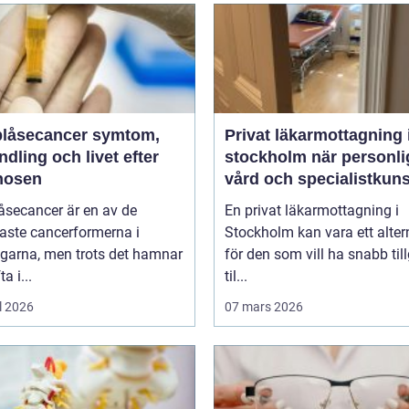
åsecancer symtom,
Privat läkarmottagning 
dling och livet efter
stockholm när personlig
nosen
vård och specialistkun
är viktig
åsecancer är en av de
En privat läkarmottagning i
aste cancerformerna i
Stockholm kan vara ett alter
ägarna, men trots det hamnar
för den som vill ha snabb til
a i...
til...
l 2026
07 mars 2026