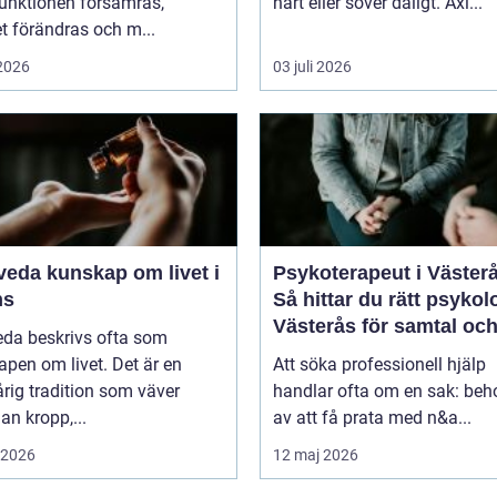
unktionen försämras,
hårt eller sover dåligt. Axl...
t förändras och m...
 2026
03 juli 2026
kap om livet i
Psykoterapeut i Väster
ns
Så hittar du rätt psykol
Västerås för samtal oc
eda beskrivs ofta som
terapi
pen om livet. Det är en
Att söka professionell hjälp
rig tradition som väver
handlar ofta om en sak: beh
n kropp,...
av att få prata med n&a...
i 2026
12 maj 2026