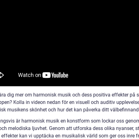
 lära dig mer om harmonisk musik och dess positiva effekter på s
ppen? Kolla in videon nedan för en visuell och auditiv upplevels
sk musikens skönhet och hur det kan påverka ditt välbefinnand
ingsvis är harmonisk musik en konstform som lockar oss genom
och melodiska ljuvhet. Genom att utforska dess olika nyanser, st
 effekter kan vi upptäcka en musikalisk värld som ger oss inre f