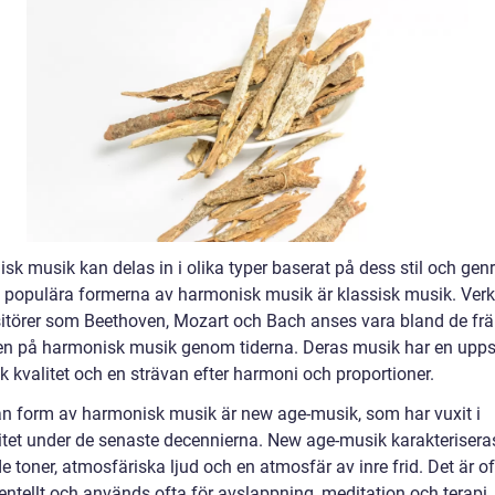
k musik kan delas in i olika typer baserat på dess stil och genr
 populära formerna av harmonisk musik är klassisk musik. Verk
törer som Beethoven, Mozart och Bach anses vara bland de fr
n på harmonisk musik genom tiderna. Deras musik har en upp
k kvalitet och en strävan efter harmoni och proportioner.
n form av harmonisk musik är new age-musik, som har vuxit i
itet under de senaste decennierna. New age-musik karakterisera
 toner, atmosfäriska ljud och en atmosfär av inre frid. Det är of
entellt och används ofta för avslappning, meditation och terapi.