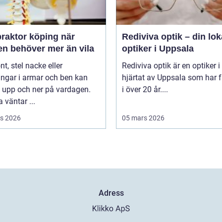
raktor köping när
Rediviva optik – din lok
en behöver mer än vila
optiker i Uppsala
t, stel nacke eller
Rediviva optik är en optiker i
ngar i armar och ben kan
hjärtat av Uppsala som har f
 upp och ner på vardagen.
i över 20 år....
väntar ...
s 2026
05 mars 2026
Adress