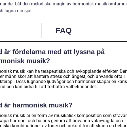
nnande. Låt den melodiska magin av harmonisk musik omfamna
h lugna din själ.
FAQ
 är fördelarna med att lyssna på
rmonisk musik?
onisk musik kan ha terapeutiska och avkopplande effekter. De
per människor att hantera stress och ångest, och används ofta i
kterapi. Dess lugnande ljudvågor och harmonier skapar en käns
frid och kan bidra till att förbättra välbefinnandet.
d är harmonisk musik?
onisk musik är en form av musikalisk komposition som strävar 
skapa harmoni och balans genom att använda välavvägda och
diska kombinationer av toner och ackord för att skapa en behag