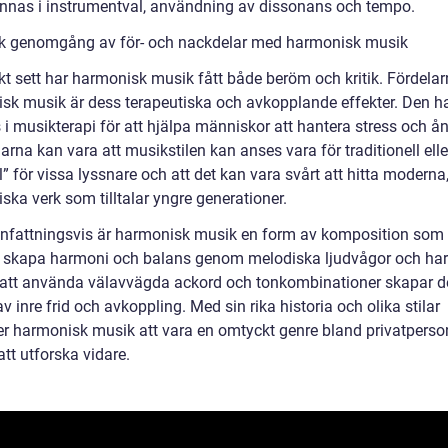
innas i instrumentval, användning av dissonans och tempo.
sk genomgång av för- och nackdelar med harmonisk musik
skt sett har harmonisk musik fått både beröm och kritik. Fördel
sk musik är dess terapeutiska och avkopplande effekter. Den h
i musikterapi för att hjälpa människor att hantera stress och ån
rna kan vara att musikstilen kan anses vara för traditionell elle
 för vissa lyssnare och att det kan vara svårt att hitta moderna
ska verk som tilltalar yngre generationer.
attningsvis är harmonisk musik en form av komposition som 
tt skapa harmoni och balans genom melodiska ljudvågor och ha
tt använda välavvägda ackord och tonkombinationer skapar d
v inre frid och avkoppling. Med sin rika historia och olika stilar
ter harmonisk musik att vara en omtyckt genre bland privatperso
att utforska vidare.