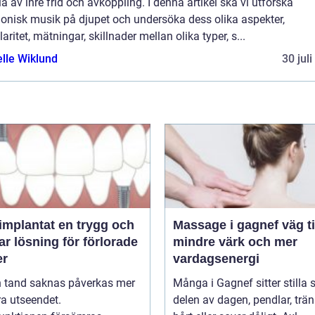
a av inre frid och avkoppling. I denna artikel ska vi utforska
onisk musik på djupet och undersöka dess olika aspekter,
aritet, mätningar, skillnader mellan olika typer, s...
elle Wiklund
30 jul
ntat en trygg och
Massage i gagnef väg till
ar lösning för förlorade
mindre värk och mer
er
vardagsenergi
n tand saknas påverkas mer
Många i Gagnef sitter stilla s
a utseendet.
delen av dagen, pendlar, trän