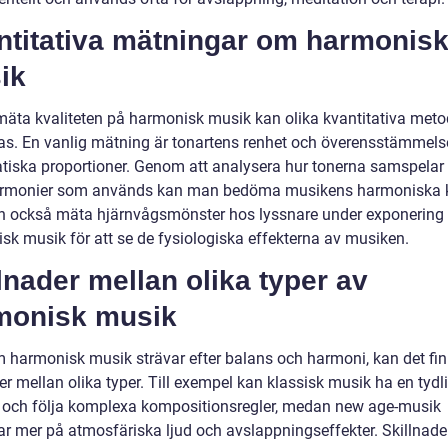
ntitativa mätningar om harmonis
ik
 mäta kvaliteten på harmonisk musik kan olika kvantitativa meto
s. En vanlig mätning är tonartens renhet och överensstämmel
iska proportioner. Genom att analysera hur tonerna samspelar
armonier som används kan man bedöma musikens harmoniska kv
 också mäta hjärnvågsmönster hos lyssnare under exponering 
sk musik för att se de fysiologiska effekterna av musiken.
lnader mellan olika typer av
monisk musik
 harmonisk musik strävar efter balans och harmoni, kan det fi
er mellan olika typer. Till exempel kan klassisk musik ha en tydl
r och följa komplexa kompositionsregler, medan new age-musik
ar mer på atmosfäriska ljud och avslappningseffekter. Skillnade