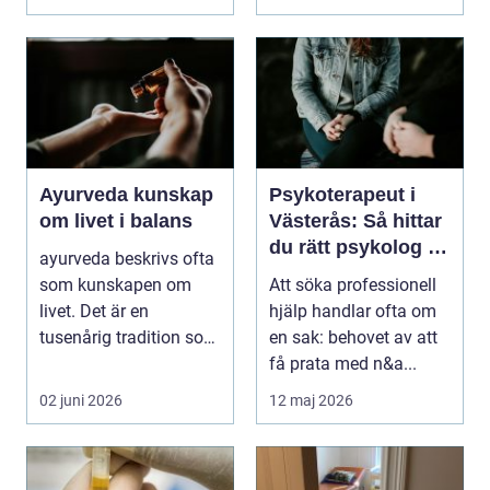
förändras och m...
Ayurveda kunskap
Psykoterapeut i
om livet i balans
Västerås: Så hittar
du rätt psykolog i
ayurveda beskrivs ofta
Västerås för samtal
som kunskapen om
Att söka professionell
och terapi
livet. Det är en
hjälp handlar ofta om
tusenårig tradition som
en sak: behovet av att
väver samman kropp,...
få prata med n&a...
02 juni 2026
12 maj 2026