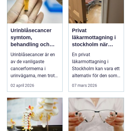
Urinblåsecancer
Privat
symtom,
läkarmottagning i
behandling och
stockholm när
livet efter
personlig vård och
Urinblåsecancer är en
En privat
diagnosen
specialistkunskap
av de vanligaste
läkarmottagning i
är viktig
cancerformerna i
Stockholm kan vara ett
urinvägarna, men trots
alternativ för den som
det hamnar den ofta i...
vill ha snabb tillgång
02 april 2026
07 mars 2026
til...