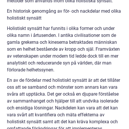
metoder som används inom olika holistiska synsätt.
En historisk genomgång av för- och nackdelar med olika
holistiskt synsätt
Holistiskt synsätt har funnits i olika former och under
olika namn i årtusenden. I antika civilisationer som de
gamla grekerna och kineserna betraktades människan
som en helhet bestående av kropp och själ. Framväxten
av vetenskapen under modern tid ledde dock till en mer
analytiskt och reducerande syn på världen, där man
förlorade helhetssynen.
En av de fördelar med holistiskt synsätt är att det tillåter
oss att se samband och mönster som annars kan vara
svåra att upptäcka. Det ger också en djupare förståelse
av sammanhanget och hjälper till att undvika isolerade
och ensidiga lösningar. Nackdelen kan vara att det kan
vara svårt att kvantifiera och mäta effekterna av
holistiskt synsätt samt att det kan kräva komplexa och
omfattande förändringar för att implementeras.