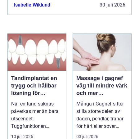
kvantitativa mätningar inom detta område, ski...
Isabelle Wiklund
30 juli 2026
Tandimplantat en
Massage i gagnef
trygg och hållbar
väg till mindre värk
lösning för
och mer
förlorade tänder
vardagsenergi
När en tand saknas
Många i Gagnef sitter
påverkas mer än bara
stilla större delen av
utseendet.
dagen, pendlar, tränar
Tuggfunktionen
för hårt eller sover
försämras, leendet
dåligt. Axl...
10 juli 2026
03 juli 2026