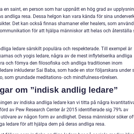
ra en saint, en person som har uppnått en hög grad av upplysni
s andliga resa. Dessa helgon kan vara kända för sina underverk
nsikter. Det kan också finnas shamaner eller healers, som använd
 kommunikation för att hjälpa människor att helas och återställa 
dliga ledare särskilt populära och respekterade. Till exempel är
nas och yogis ledare, några av de mest inflytelserika andliga
vara och förnya den filosofiska och andliga traditionen inom
edare inkluderar Sai Baba, som hade en stor följarskara under 
ho, som grundade meditations- och mindfulness-rörelsen.
gar om ”indisk andlig ledare”
ngen av indiska andliga ledare kan vi titta på några kvantitativ
förd av Pew Research Center år 2015 identifierade sig 79% av
h utövare av någon form av andlighet. Dessa människor söker of
ga ledare för att hjälpa dem på deras andliga resa.