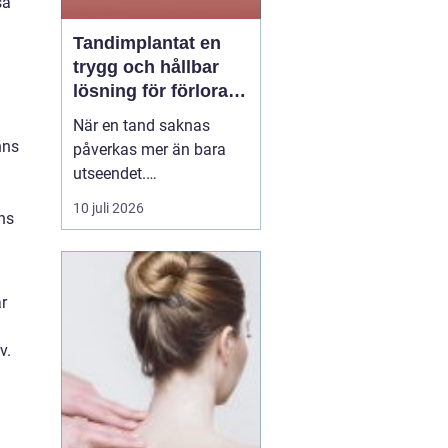
sa
Tandimplantat en
trygg och hållbar
lösning för förlorade
tänder
När en tand saknas
nns
påverkas mer än bara
utseendet.
Tuggfunktionen
10 juli 2026
ns
försämras, leendet
förändras och många
blir osäkra i sociala
sammanhang.
r
tandimplantat
har under
de senaste åren blivit en
v.
av...