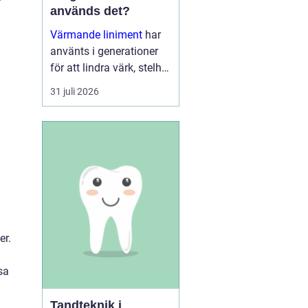
”
används det?
Värmande liniment
har
använts i generationer
för att lindra värk, stelhet
och trötta muskler. I dag
31 juli 2026
finns moderna, mer
genomtänkta varianter
som kombinerar...
er.
sa
Tandteknik i