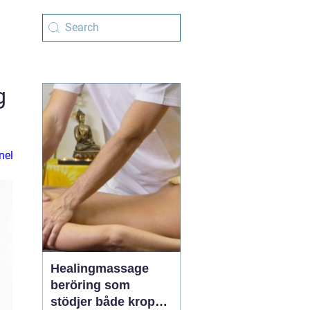
g
nel
Healingmassage
beröring som
stödjer både kropp