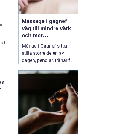
Massage i gagnef
ng.
väg till mindre värk
och mer
pel
vardagsenergi
Många i Gagnef sitter
stilla större delen av
dagen, pendlar, tränar för
hårt eller sover dåligt.
Axlarna kryper upp mot
öronen, ländryggen
as
värker och huvudvärken
n
kommer smygande på
eftermiddagen. Då börjar
många
03 juli 2026