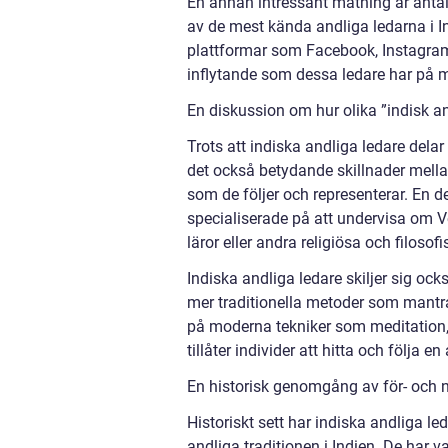
En annan intressant mätning är antal
av de mest kända andliga ledarna i In
plattformar som Facebook, Instagram
inflytande som dessa ledare har på m
En diskussion om hur olika ”indisk and
Trots att indiska andliga ledare dela
det också betydande skillnader mellan
som de följer och representerar. En d
specialiserade på att undervisa om 
läror eller andra religiösa och filosofi
Indiska andliga ledare skiljer sig oc
mer traditionella metoder som mantra
på moderna tekniker som meditation,
tillåter individer att hitta och följa
En historisk genomgång av för- och n
Historiskt sett har indiska andliga le
andliga traditionen i Indien. De har 