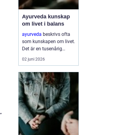
Ayurveda kunskap
om livet i balans
ayurveda
beskrivs ofta
som kunskapen om livet.
Det är en tusenårig
tradition som väver
02 juni 2026
samman kropp, sinne
och själ till en helhet. I
stället för att bara
dämpa symptom
försöker ayurvedan
förstå varför v...
”