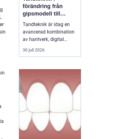
förändring från
ng
gipsmodell till
,
digitalt arbetsflöde
er
Tandteknik är idag en
sin
avancerad kombination
av hantverk, digital
teknik och medicinsk
30 juli 2026
kunskap. Bakom varje
krona, bro, implantat
eller protes står ett
sin
noggrant arbete där
estetik, funktion och
långsiktig hållbarhet
vägs samman. När klinik
a
och labb sa...
ta