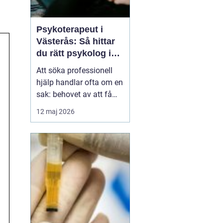
Psykoterapeut i
Västerås: Så hittar
du rätt psykolog i
Västerås för samtal
Att söka professionell
och terapi
hjälp handlar ofta om en
sak: behovet av att få
prata med någon som
12 maj 2026
lyssnar, förstår och kan
bidra med nya
perspektiv. Många som
letar efter Psykolog
Västerås längtar efter...