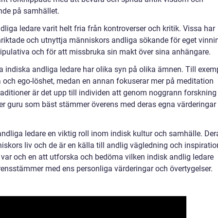
tande på samhället.
liga ledare varit helt fria från kontroverser och kritik. Vissa har
 inriktade och utnyttja människors andliga sökande för eget vinni
ipulativa och för att missbruka sin makt över sina anhängare.
ika indiska andliga ledare har olika syn på olika ämnen. Till exem
a och ego-löshet, medan en annan fokuserar mer på meditation
raditioner är det upp till individen att genom noggrann forskning
eller guru som bäst stämmer överens med deras egna värderingar
dliga ledare en viktig roll inom indisk kultur och samhälle. Der
iskors liv och de är en källa till andlig vägledning och inspiratio
ill var och en att utforska och bedöma vilken indisk andlig ledare
ensstämmer med ens personliga värderingar och övertygelser.