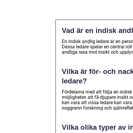
Vad är en indisk and
En indisk andlig ledare är en per
Dessa ledare spelar en central rol
andliga resa mot insikt och upply
Vilka är för- och nac
ledare?
Fördelarna med att följa en indisk
möjligheten att få djupare insikt o
kan vara att vissa ledare kan vara 
noggrann forskning och självreflek
Vilka olika typer av 