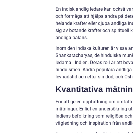
En indisk andlig ledare kan också va
och förmåga att hjälpa andra på dera
helande krafter eller djupa andliga i
sig av botande krafter och spirituell
andliga balans.
Inom den indiska kulturen är vissa an
Shankaracharyas, de hinduiska munkar
ledarna i Indien. Deras roll är att be
hinduismen. Andra populära andliga l
levnadstid och efter sin död, och Os
Kvantitativa mätnin
För att ge en uppfattning om omfattni
mätningar. Enligt en undersökning ut
Indiens befolkning som religiösa oc
vägledning och inspiration från andli