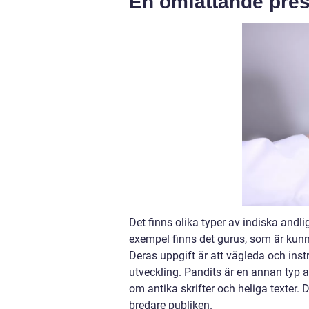
En omfattande prese
Det finns olika typer av indiska andli
exempel finns det gurus, som är kunni
Deras uppgift är att vägleda och inst
utveckling. Pandits är en annan typ a
om antika skrifter och heliga texter. D
bredare publiken.