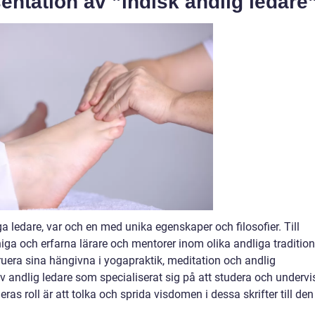
ntation av ”indisk andlig ledare
ga ledare, var och en med unika egenskaper och filosofier. Till
ga och erfarna lärare och mentorer inom olika andliga tradition
ruera sina hängivna i yogapraktik, meditation och andlig
v andlig ledare som specialiserat sig på att studera och undervi
eras roll är att tolka och sprida visdomen i dessa skrifter till den