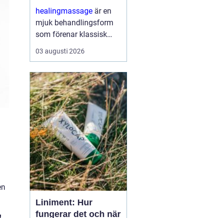
och sinne
healingmassage
är en
mjuk behandlingsform
som förenar klassisk
massage med
03 augusti 2026
energibaserad healing.
Syftet är att skapa djup
avslappning, lösa upp
spänningar och stödja
kroppens egen förmåga
till åt...
en
Liniment: Hur
fungerar det och när