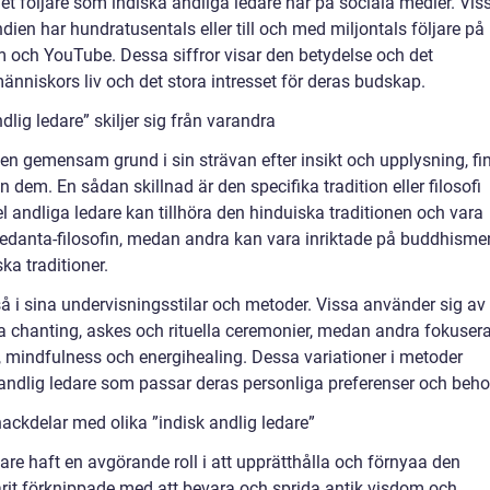
et följare som indiska andliga ledare har på sociala medier. Vis
dien har hundratusentals eller till och med miljontals följare på
 och YouTube. Dessa siffror visar den betydelse och det
änniskors liv och det stora intresset för deras budskap.
lig ledare” skiljer sig från varandra
r en gemensam grund i sin strävan efter insikt och upplysning, fi
 dem. En sådan skillnad är den specifika tradition eller filosofi
el andliga ledare kan tillhöra den hinduiska traditionen och vara
Vedanta-filosofin, medan andra kan vara inriktade på buddhisme
ska traditioner.
kså i sina undervisningsstilar och metoder. Vissa använder sig av
 chanting, askes och rituella ceremonier, medan andra fokusera
 mindfulness och energihealing. Dessa variationer i metoder
 en andlig ledare som passar deras personliga preferenser och beho
ackdelar med olika ”indisk andlig ledare”
dare haft en avgörande roll i att upprätthålla och förnyaa den
varit förknippade med att bevara och sprida antik visdom och