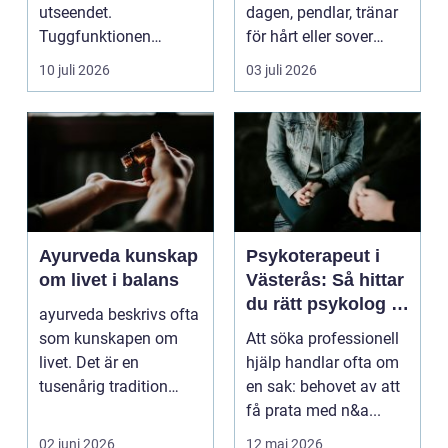
utseendet.
dagen, pendlar, tränar
Tuggfunktionen
för hårt eller sover
försämras, leendet
dåligt. Axl...
10 juli 2026
03 juli 2026
förändras och m...
Ayurveda kunskap
Psykoterapeut i
om livet i balans
Västerås: Så hittar
du rätt psykolog i
ayurveda beskrivs ofta
Västerås för
som kunskapen om
Att söka professionell
samtal och terapi
livet. Det är en
hjälp handlar ofta om
tusenårig tradition
en sak: behovet av att
som väver samman
få prata med n&a...
kropp,...
02 juni 2026
12 maj 2026