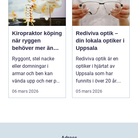
Kiropraktor köping
Rediviva optik –
när ryggen
din lokala optiker i
behöver mer än
Uppsala
vila
Ryggont, stel nacke
Rediviva optik är en
eller domningar i
optiker i hjärtat av
armar och ben kan
Uppsala som har
vända upp och ner på
funnits i över 20 år....
vardagen. Många
06 mars 2026
05 mars 2026
väntar ...
Adress