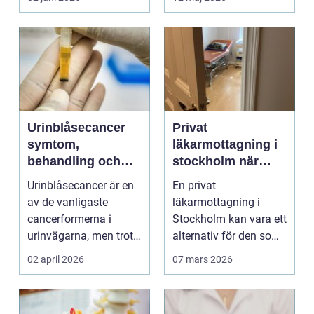
Urinblåsecancer
Privat
symtom,
läkarmottagning i
behandling och
stockholm när
livet efter
personlig vård och
Urinblåsecancer är en
En privat
diagnosen
specialistkunskap
av de vanligaste
läkarmottagning i
är viktig
cancerformerna i
Stockholm kan vara ett
urinvägarna, men trots
alternativ för den som
det hamnar den ofta
vill ha snabb tillgång
02 april 2026
07 mars 2026
i...
til...