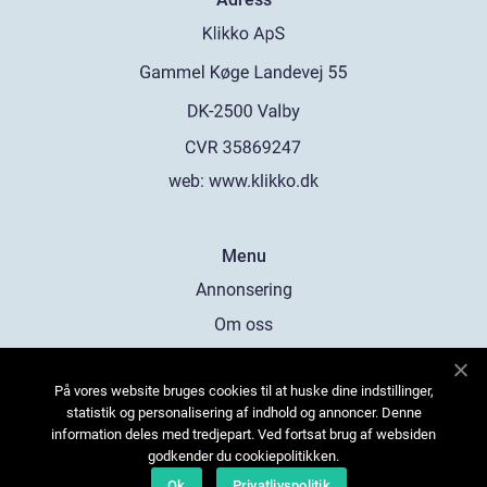
web:
www.klikko.dk
Menu
Annonsering
Om oss
Cookies
På vores website bruges cookies til at huske dine indstillinger,
Kontakta oss
statistik og personalisering af indhold og annoncer. Denne
Sitemap
information deles med tredjepart. Ved fortsat brug af websiden
godkender du cookiepolitikken.
Ok
Privatlivspolitik