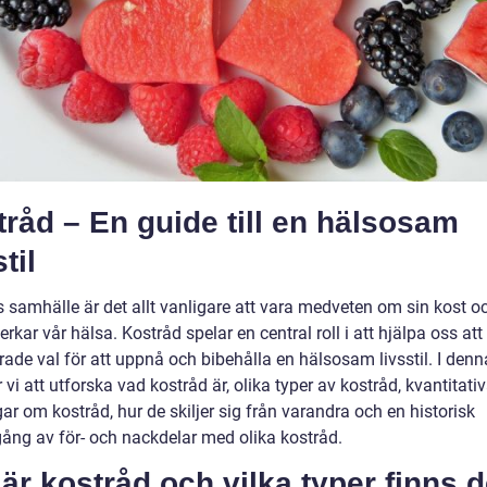
råd – En guide till en hälsosam
til
s samhälle är det allt vanligare att vara medveten om sin kost o
rkar vår hälsa. Kostråd spelar en central roll i att hjälpa oss att
ade val för att uppnå och bibehålla en hälsosam livsstil. I denna
i att utforska vad kostråd är, olika typer av kostråd, kvantitati
r om kostråd, hur de skiljer sig från varandra och en historisk
ng av för- och nackdelar med olika kostråd.
är kostråd och vilka typer finns 