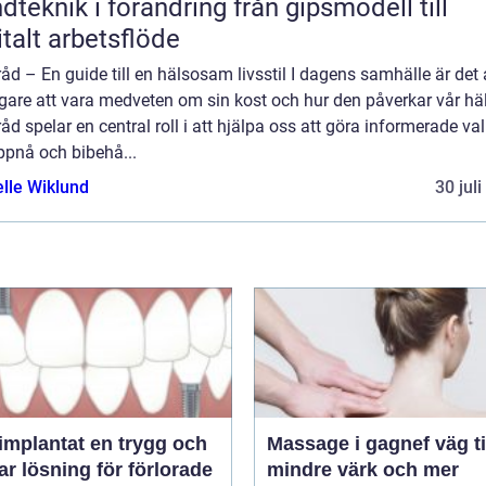
knik i förändring från gipsmodell till
italt arbetsflöde
åd – En guide till en hälsosam livsstil I dagens samhälle är det a
gare att vara medveten om sin kost och hur den påverkar vår hä
åd spelar en central roll i att hjälpa oss att göra informerade val
ppnå och bibehå...
elle Wiklund
30 jul
ntat en trygg och
Massage i gagnef väg till
ar lösning för förlorade
mindre värk och mer