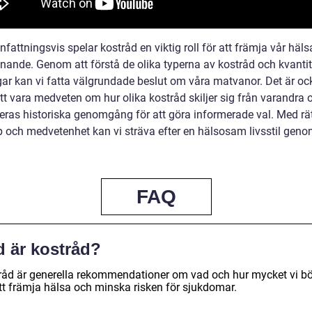
ttningsvis spelar kostråd en viktig roll för att främja vår häls
nnande. Genom att förstå de olika typerna av kostråd och kvantit
ar kan vi fatta välgrundade beslut om våra matvanor. Det är oc
att vara medveten om hur olika kostråd skiljer sig från varandra 
deras historiska genomgång för att göra informerade val. Med rä
 och medvetenhet kan vi sträva efter en hälsosam livsstil geno
FAQ
d är kostråd?
råd är generella rekommendationer om vad och hur mycket vi bö
att främja hälsa och minska risken för sjukdomar.