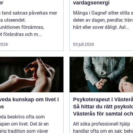
er
vardagsenergi
n tand saknas påverkas mer
Många i Gagnef sitter stilla s
a utseendet.
delen av dagen, pendlar, trän
unktionen försämras,
hårt eller sover dåligt. Axl...
t förändras och m...
 2026
03 juli 2026
kap om livet i
Psykoterapeut i Väster
ns
Så hittar du rätt psykol
Västerås för samtal oc
eda beskrivs ofta som
terapi
pen om livet. Det är en
Att söka professionell hjälp
rig tradition som väver
handlar ofta om en sak: beh