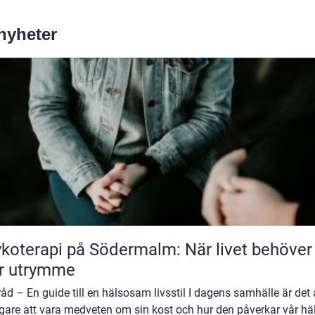
 nyheter
koterapi på Södermalm: När livet behöver
r utrymme
åd – En guide till en hälsosam livsstil I dagens samhälle är det a
gare att vara medveten om sin kost och hur den påverkar vår hä