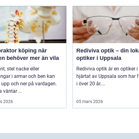
raktor köping när
Rediviva optik – din lok
en behöver mer än vila
optiker i Uppsala
t, stel nacke eller
Rediviva optik är en optiker i
ngar i armar och ben kan
hjärtat av Uppsala som har f
 upp och ner på vardagen.
i över 20 år....
väntar ...
s 2026
05 mars 2026