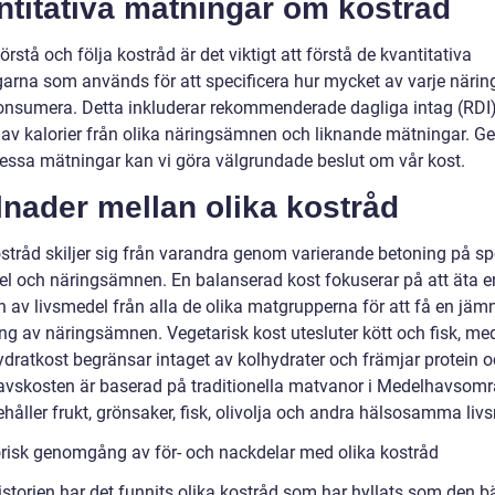
ntitativa mätningar om kostråd
förstå och följa kostråd är det viktigt att förstå de kvantitativa
arna som används för att specificera hur mycket av varje när
konsumera. Detta inkluderar rekommenderade dagliga intag (RDI)
 av kalorier från olika näringsämnen och liknande mätningar. G
dessa mätningar kan vi göra välgrundade beslut om vår kost.
lnader mellan olika kostråd
ostråd skiljer sig från varandra genom varierande betoning på sp
el och näringsämnen. En balanserad kost fokuserar på att äta e
n av livsmedel från alla de olika matgrupperna för att få en jäm
ing av näringsämnen. Vegetarisk kost utesluter kött och fisk, m
dratkost begränsar intaget av kolhydrater och främjar protein oc
vskosten är baserad på traditionella matvanor i Medelhavsomr
håller frukt, grönsaker, fisk, olivolja och andra hälsosamma liv
orisk genomgång av för- och nackdelar med olika kostråd
istorien har det funnits olika kostråd som har hyllats som den b