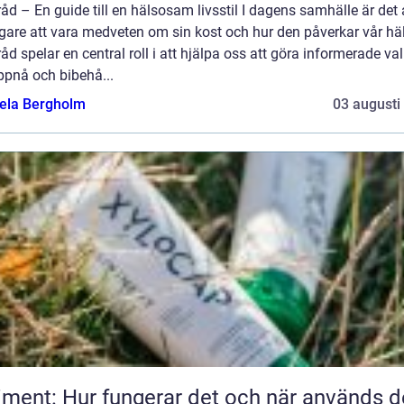
åd – En guide till en hälsosam livsstil I dagens samhälle är det a
gare att vara medveten om sin kost och hur den påverkar vår hä
åd spelar en central roll i att hjälpa oss att göra informerade val
ppnå och bibehå...
ela Bergholm
03 augusti
iment: Hur fungerar det och när används d