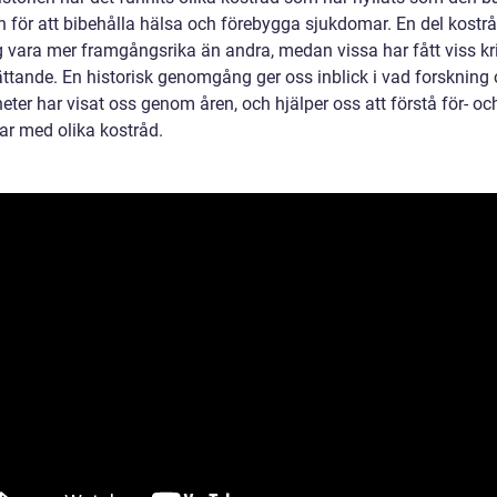
 för att bibehålla hälsa och förebygga sjukdomar. En del kostrå
g vara mer framgångsrika än andra, medan vissa har fått viss kri
ättande. En historisk genomgång ger oss inblick i vad forskning
eter har visat oss genom åren, och hjälper oss att förstå för- oc
ar med olika kostråd.