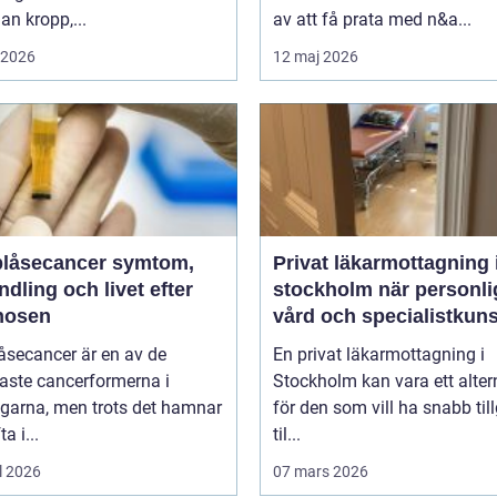
n kropp,...
av att få prata med n&a...
i 2026
12 maj 2026
åsecancer symtom,
Privat läkarmottagning 
dling och livet efter
stockholm när personlig
nosen
vård och specialistkun
är viktig
åsecancer är en av de
En privat läkarmottagning i
aste cancerformerna i
Stockholm kan vara ett alter
ägarna, men trots det hamnar
för den som vill ha snabb til
a i...
til...
l 2026
07 mars 2026