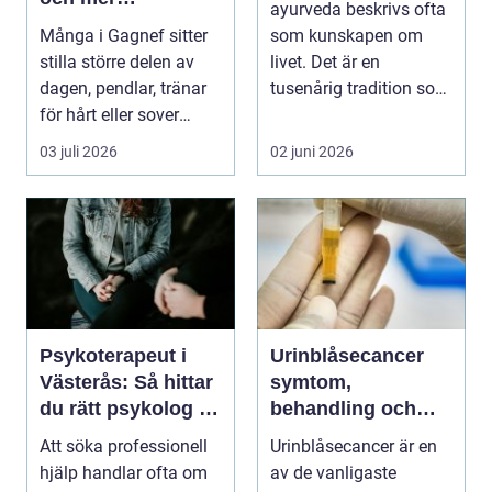
ayurveda beskrivs ofta
vardagsenergi
Många i Gagnef sitter
som kunskapen om
stilla större delen av
livet. Det är en
dagen, pendlar, tränar
tusenårig tradition som
för hårt eller sover
väver samman kropp,...
dåligt. Axl...
03 juli 2026
02 juni 2026
Psykoterapeut i
Urinblåsecancer
Västerås: Så hittar
symtom,
du rätt psykolog i
behandling och
Västerås för samtal
livet efter
Att söka professionell
Urinblåsecancer är en
och terapi
diagnosen
hjälp handlar ofta om
av de vanligaste