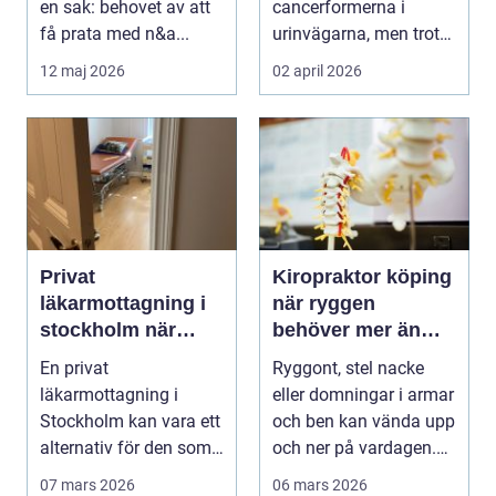
en sak: behovet av att
cancerformerna i
få prata med n&a...
urinvägarna, men trots
det hamnar den ofta i...
12 maj 2026
02 april 2026
Privat
Kiropraktor köping
läkarmottagning i
när ryggen
stockholm när
behöver mer än
personlig vård och
vila
En privat
Ryggont, stel nacke
specialistkunskap
läkarmottagning i
eller domningar i armar
är viktig
Stockholm kan vara ett
och ben kan vända upp
alternativ för den som
och ner på vardagen.
vill ha snabb tillgång
Många väntar ...
07 mars 2026
06 mars 2026