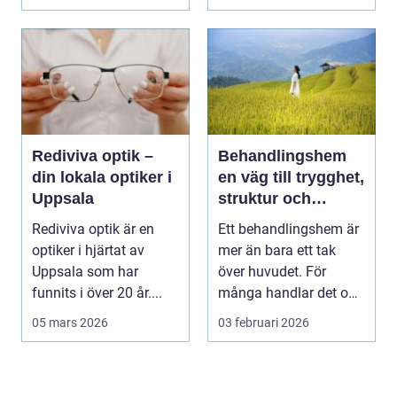
til...
Rediviva optik –
Behandlingshem
din lokala optiker i
en väg till trygghet,
Uppsala
struktur och
förändring
Rediviva optik är en
Ett behandlingshem är
optiker i hjärtat av
mer än bara ett tak
Uppsala som har
över huvudet. För
funnits i över 20 år....
många handlar det om
att få en chans att...
05 mars 2026
03 februari 2026