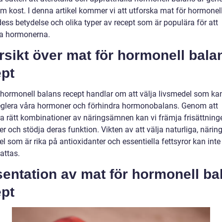
m kost. I denna artikel kommer vi att utforska mat för hormonel
dess betydelse och olika typer av recept som är populära för att
a hormonerna.
sikt över mat för hormonell bala
ept
 hormonell balans recept handlar om att välja livsmedel som ka
t reglera våra hormoner och förhindra hormonobalans. Genom att
ra rätt kombinationer av näringsämnen kan vi främja frisättning
 och stödja deras funktion. Vikten av att välja naturliga, närin
l som är rika på antioxidanter och essentiella fettsyror kan inte
attas.
entation av mat för hormonell ba
ept