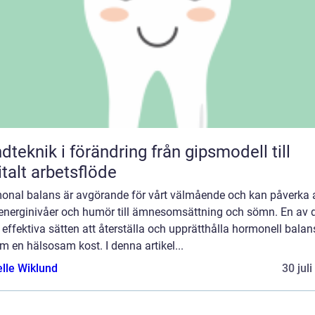
knik i förändring från gipsmodell till
italt arbetsflöde
onal balans är avgörande för vårt välmående och kan påverka a
 energinivåer och humör till ämnesomsättning och sömn. En av 
effektiva sätten att återställa och upprätthålla hormonell balan
 en hälsosam kost. I denna artikel...
elle Wiklund
30 jul