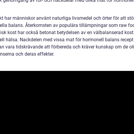
sk genomgång av för- och nackdelar med olika mat för hormonel
kt har människor använt naturliga livsmedel och örter för att stö
lla balans. Återkomsten av populära tillämpningar som raw fo
isk kost har också betonat betydelsen av en välbalanserad kost
ll hälsa. Nackdelen med vissa mat för hormonell balans recept
kan vara tidskrävande att förbereda och kräver kunskap om de ol
nserna och deras effekter.