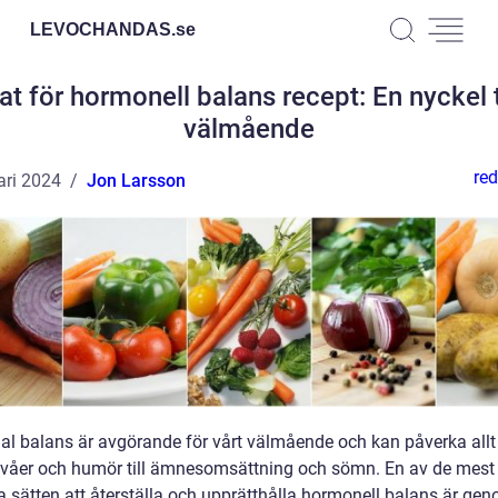
LEVOCHANDAS.
se
t för hormonell balans recept: En nyckel t
välmående
red
ari 2024
Jon Larsson
l balans är avgörande för vårt välmående och kan påverka allt
ivåer och humör till ämnesomsättning och sömn. En av de mest
va sätten att återställa och upprätthålla hormonell balans är ge