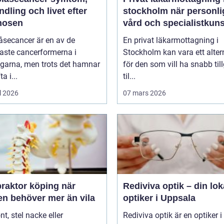
dling och livet efter
stockholm när personlig
nosen
vård och specialistkun
är viktig
åsecancer är en av de
En privat läkarmottagning i
aste cancerformerna i
Stockholm kan vara ett alter
ägarna, men trots det hamnar
för den som vill ha snabb til
a i...
til...
l 2026
07 mars 2026
raktor köping när
Rediviva optik – din lok
en behöver mer än vila
optiker i Uppsala
t, stel nacke eller
Rediviva optik är en optiker i