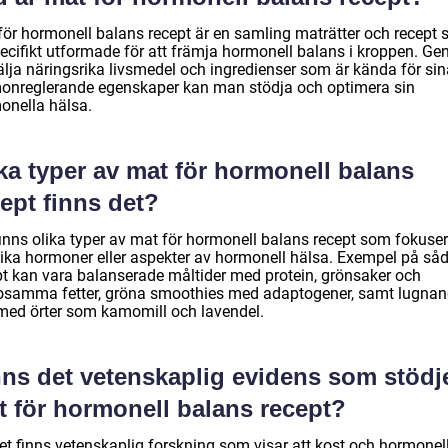
för hormonell balans recept är en samling maträtter och recept
pecifikt utformade för att främja hormonell balans i kroppen. G
älja näringsrika livsmedel och ingredienser som är kända för sin
onreglerande egenskaper kan man stödja och optimera sin
onella hälsa.
ka typer av mat för hormonell balans
ept finns det?
finns olika typer av mat för hormonell balans recept som fokuser
lika hormoner eller aspekter av hormonell hälsa. Exempel på så
pt kan vara balanserade måltider med protein, grönsaker och
osamma fetter, gröna smoothies med adaptogener, samt lugna
 med örter som kamomill och lavendel.
nns det vetenskaplig evidens som stödj
t för hormonell balans recept?
det finns vetenskaplig forskning som visar att kost och hormonel