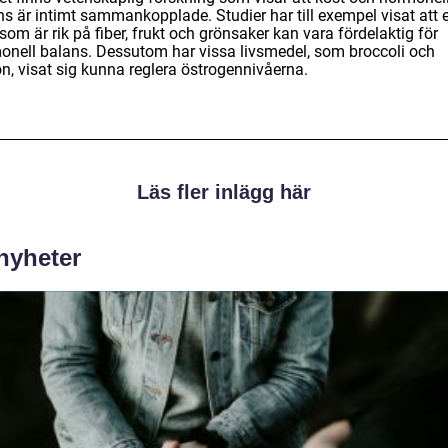
ns är intimt sammankopplade. Studier har till exempel visat att 
som är rik på fiber, frukt och grönsaker kan vara fördelaktig för
onell balans. Dessutom har vissa livsmedel, som broccoli och
ön, visat sig kunna reglera östrogennivåerna.
Läs fler inlägg här
 nyheter