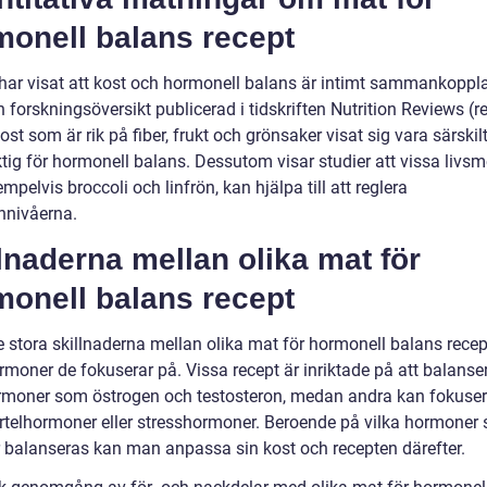
monell balans recept
 har visat att kost och hormonell balans är intimt sammankoppl
n forskningsöversikt publicerad i tidskriften Nutrition Reviews (r
ost som är rik på fiber, frukt och grönsaker visat sig vara särskil
tig för hormonell balans. Dessutom visar studier att vissa livsm
pelvis broccoli och linfrön, kan hjälpa till att reglera
nnivåerna.
lnaderna mellan olika mat för
monell balans recept
e stora skillnaderna mellan olika mat för hormonell balans recep
rmoner de fokuserar på. Vissa recept är inriktade på att balanse
moner som östrogen och testosteron, medan andra kan fokuse
rtelhormoner eller stresshormoner. Beroende på vilka hormoner
 balanseras kan man anpassa sin kost och recepten därefter.