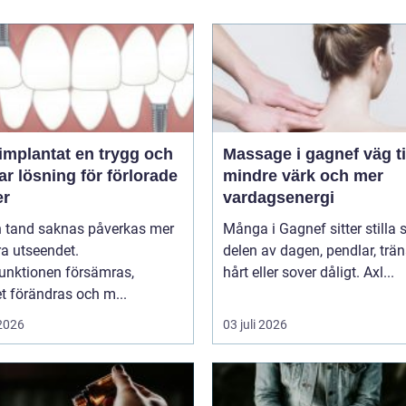
ntat en trygg och
Massage i gagnef väg till
ar lösning för förlorade
mindre värk och mer
er
vardagsenergi
n tand saknas påverkas mer
Många i Gagnef sitter stilla s
a utseendet.
delen av dagen, pendlar, trän
unktionen försämras,
hårt eller sover dåligt. Axl...
t förändras och m...
 2026
03 juli 2026