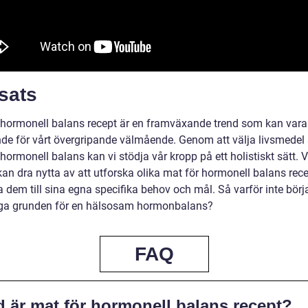
sats
 hormonell balans recept är en framväxande trend som kan vara
de för vårt övergripande välmående. Genom att välja livsmede
hormonell balans kan vi stödja vår kropp på ett holistiskt sätt. V
kan dra nytta av att utforska olika mat för hormonell balans rec
 dem till sina egna specifika behov och mål. Så varför inte börj
ga grunden för en hälsosam hormonbalans?
FAQ
d är mat för hormonell balans recept?