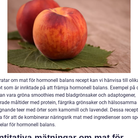
ratar om mat för hormonell balans recept kan vi hänvisa till olik
pt som är inriktade på att främja hormonell balans. Exempel på
kan vara gröna smoothies med bladgrönsaker och adaptogener,
rade måltider med protein, färgrika grönsaker och hälsosamma f
gnande teer med örter som kamomill och lavendel. Dessa recept
a för att de kombinerar näringsrik mat med ingredienser som spe
elar för hormonell balans.
titativa mätningar om mat för