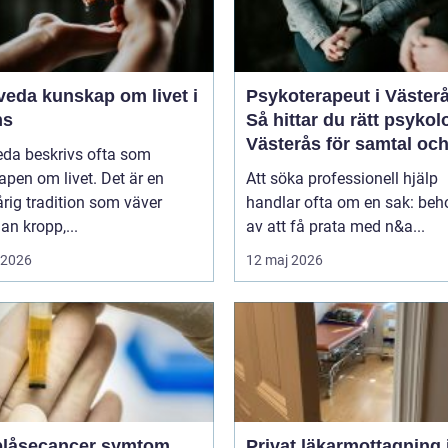
kap om livet i
Psykoterapeut i Väster
ns
Så hittar du rätt psykol
Västerås för samtal oc
eda beskrivs ofta som
terapi
pen om livet. Det är en
Att söka professionell hjälp
rig tradition som väver
handlar ofta om en sak: beh
n kropp,...
av att få prata med n&a...
i 2026
12 maj 2026
åsecancer symtom,
Privat läkarmottagning 