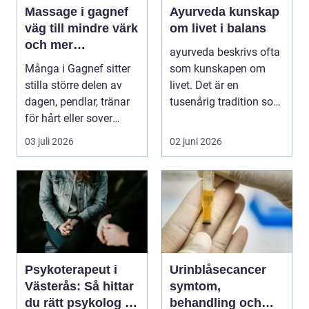
Massage i gagnef
Ayurveda kunskap
väg till mindre värk
om livet i balans
och mer
ayurveda beskrivs ofta
vardagsenergi
Många i Gagnef sitter
som kunskapen om
stilla större delen av
livet. Det är en
dagen, pendlar, tränar
tusenårig tradition som
för hårt eller sover
väver samman kropp,...
dåligt. Axl...
03 juli 2026
02 juni 2026
Psykoterapeut i
Urinblåsecancer
Västerås: Så hittar
symtom,
du rätt psykolog i
behandling och