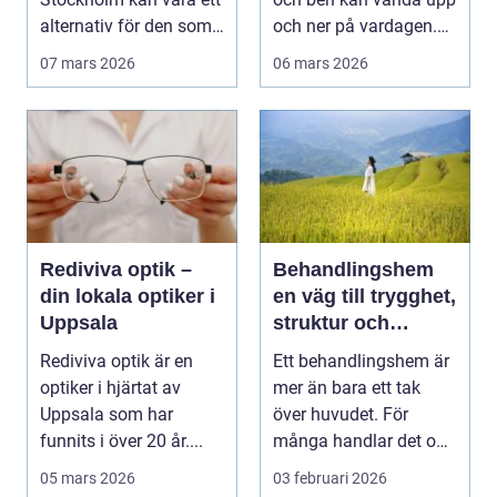
alternativ för den som
och ner på vardagen.
vill ha snabb tillgång
Många väntar ...
07 mars 2026
06 mars 2026
til...
Rediviva optik –
Behandlingshem
din lokala optiker i
en väg till trygghet,
Uppsala
struktur och
förändring
Rediviva optik är en
Ett behandlingshem är
optiker i hjärtat av
mer än bara ett tak
Uppsala som har
över huvudet. För
funnits i över 20 år....
många handlar det om
att få en chans att...
05 mars 2026
03 februari 2026