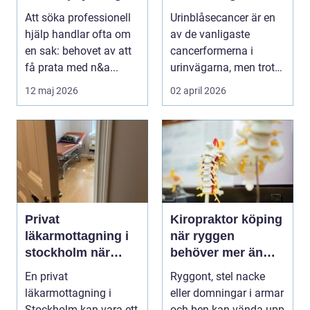
Västerås för samtal
livet efter
Att söka professionell
Urinblåsecancer är en
och terapi
diagnosen
hjälp handlar ofta om
av de vanligaste
en sak: behovet av att
cancerformerna i
få prata med n&a...
urinvägarna, men trots
det hamnar den ofta i...
12 maj 2026
02 april 2026
Privat
Kiropraktor köping
läkarmottagning i
när ryggen
stockholm när
behöver mer än
personlig vård och
vila
En privat
Ryggont, stel nacke
specialistkunskap
läkarmottagning i
eller domningar i armar
är viktig
Stockholm kan vara ett
och ben kan vända upp