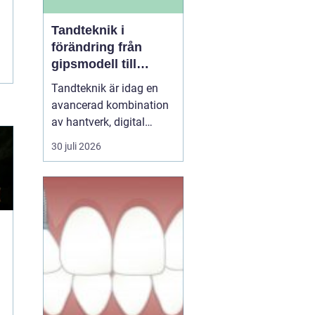
Tandteknik i
förändring från
gipsmodell till
digitalt arbetsflöde
Tandteknik är idag en
avancerad kombination
av hantverk, digital
teknik och medicinsk
30 juli 2026
kunskap. Bakom varje
krona, bro, implantat
eller protes står ett
noggrant arbete där
estetik, funktion och
långsiktig hållbarhet
vägs samman. När klinik
och labb sa...