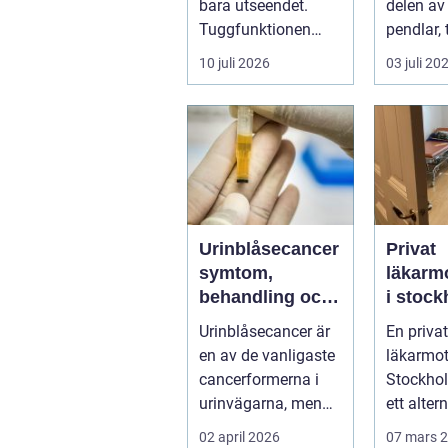
bara utseendet.
delen av
Tuggfunktionen
pendlar, 
försämras, leendet
hårt elle
10 juli 2026
03 juli 20
förändras och m...
dåligt. Ax
Urinblåsecancer
Privat
symtom,
läkarm
behandling och
i stockh
livet efter
personl
Urinblåsecancer är
En privat
diagnosen
och
en av de vanligaste
läkarmot
specia
cancerformerna i
Stockho
ap är v
urinvägarna, men
ett alter
trots det hamnar
som vill
02 april 2026
07 mars 