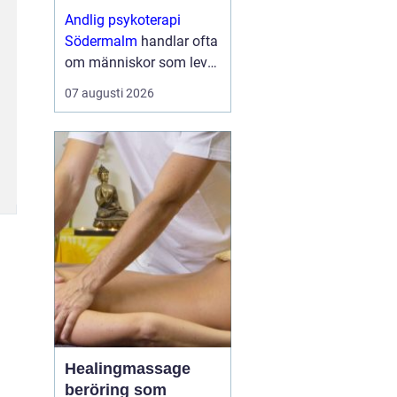
utrymme
Andlig psykoterapi
Södermalm
handlar ofta
om människor som lever
i ett högt tempo, mitt i
07 augusti 2026
stadens puls, men som
ändå känner s...
Healingmassage
beröring som