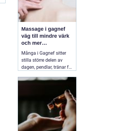
Massage i gagnef
väg till mindre värk
och mer
vardagsenergi
Många i Gagnef sitter
stilla större delen av
dagen, pendlar, tränar för
hårt eller sover dåligt.
Axlarna kryper upp mot
öronen, ländryggen
värker och huvudvärken
kommer smygande på
eftermiddagen. Då börjar
många
03 juli 2026