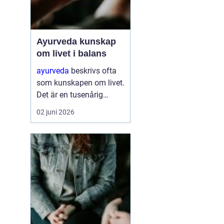
Ayurveda kunskap
om livet i balans
ayurveda
beskrivs ofta
som kunskapen om livet.
Det är en tusenårig
tradition som väver
02 juni 2026
samman kropp, sinne
och själ till en helhet. I
stället för att bara
dämpa symptom
försöker ayurvedan
förstå varför v...