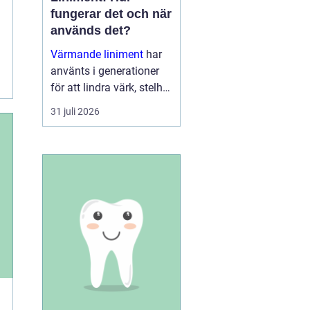
fungerar det och när
används det?
Värmande liniment
har
använts i generationer
för att lindra värk, stelhet
och trötta muskler. I dag
31 juli 2026
finns moderna, mer
genomtänkta varianter
som kombinerar...