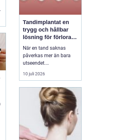
Tandimplantat en
trygg och hållbar
lösning för förlorade
tänder
När en tand saknas
påverkas mer än bara
utseendet.
Tuggfunktionen
10 juli 2026
–
försämras, leendet
förändras och många
blir osäkra i sociala
sammanhang.
n
tandimplantat
har under
de senaste åren blivit en
av...