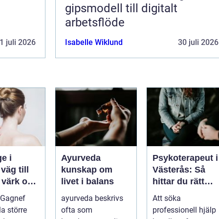
gipsmodell till digitalt
arbetsflöde
1 juli 2026
Isabelle Wiklund
30 juli 2026
e i
Ayurveda
Psykoterapeut i
l
kunskap om
Västerås: Så
 värk och
livet i balans
hittar du rätt
psykolog i
 Gagnef
ayurveda beskrivs
Att söka
senergi
Västerås för
lla större
ofta som
professionell hjälp
samtal och