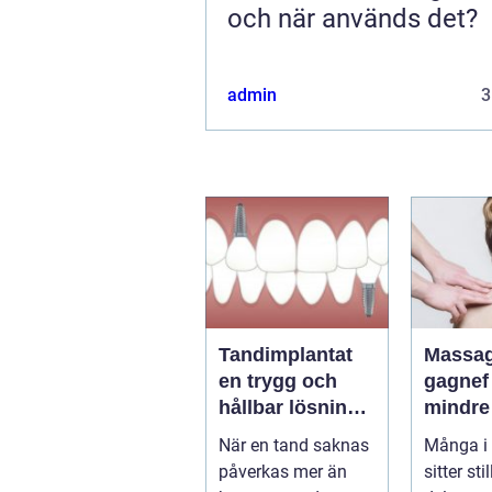
och när används det?
admin
3
Tandimplantat
Massag
en trygg och
gagnef väg til
hållbar lösning
mindre
för förlorade
mer
När en tand saknas
Många i
tänder
vardag
påverkas mer än
sitter sti