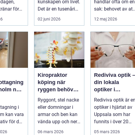
 dagen,
kunskapen om livet.
handlar ofta om en
terapi
tränar för
Det är en tusenårig
sak: behovet av att
r sover
tradition som väver
få prata med n&a...
26
02 juni 2026
12 maj 2026
l...
samman kropp,...
Kiropraktor
Rediviva optik 
ottagning
köping när
din lokala
olm när
ryggen behöver
optiker i
ig vård
mer än vila
Uppsala
Ryggont, stel nacke
Rediviva optik är e
tagning i
eller domningar i
optiker i hjärtat av
listkunsk
lm kan vara
armar och ben kan
Uppsala som har
iktig
nativ för den
vända upp och ner
funnits i över 20
 ha snabb
på vardagen.
år....
2026
06 mars 2026
05 mars 2026