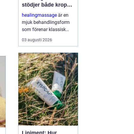
stödjer både kropp
och sinne
healingmassage
är en
mjuk behandlingsform
som förenar klassisk
massage med
03 augusti 2026
energibaserad healing.
Syftet är att skapa djup
avslappning, lösa upp
spänningar och stödja
kroppens egen förmåga
till åt...
Liniment: Hur