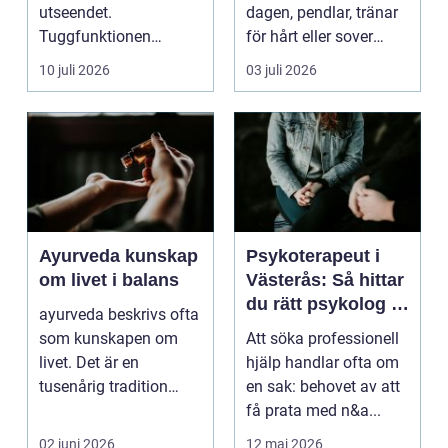
utseendet.
dagen, pendlar, tränar
Tuggfunktionen
för hårt eller sover
försämras, leendet
dåligt. Axl...
10 juli 2026
03 juli 2026
förändras och m...
Ayurveda kunskap
Psykoterapeut i
om livet i balans
Västerås: Så hittar
du rätt psykolog i
ayurveda beskrivs ofta
Västerås för
som kunskapen om
Att söka professionell
samtal och terapi
livet. Det är en
hjälp handlar ofta om
tusenårig tradition
en sak: behovet av att
som väver samman
få prata med n&a...
kropp,...
02 juni 2026
12 maj 2026