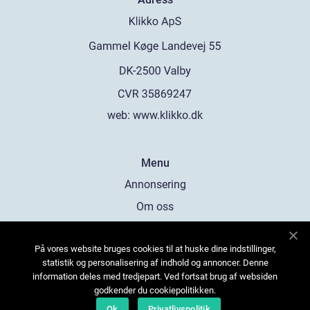
web:
www.klikko.dk
Menu
Annonsering
Om oss
Cookies
På vores website bruges cookies til at huske dine indstillinger,
Kontakta oss
statistik og personalisering af indhold og annoncer. Denne
Sitemap
information deles med tredjepart. Ved fortsat brug af websiden
godkender du cookiepolitikken.
Ok
Privatlivspolitik