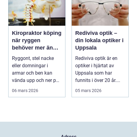
Kiropraktor köping
Rediviva optik –
när ryggen
din lokala optiker i
behöver mer än
Uppsala
vila
Ryggont, stel nacke
Rediviva optik är en
eller domningar i
optiker i hjärtat av
armar och ben kan
Uppsala som har
vända upp och ner på
funnits i över 20 år....
vardagen. Många
06 mars 2026
05 mars 2026
väntar ...
Adress