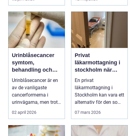
Urinblåsecancer
Privat
symtom,
läkarmottagning i
behandling och
stockholm när
livet efter
personlig vård och
Urinblåsecancer är en
En privat
diagnosen
specialistkunskap
av de vanligaste
läkarmottagning i
är viktig
cancerformerna i
Stockholm kan vara ett
urinvägarna, men trots
alternativ för den som
det hamnar den ofta
vill ha snabb tillgång
02 april 2026
07 mars 2026
i...
til...