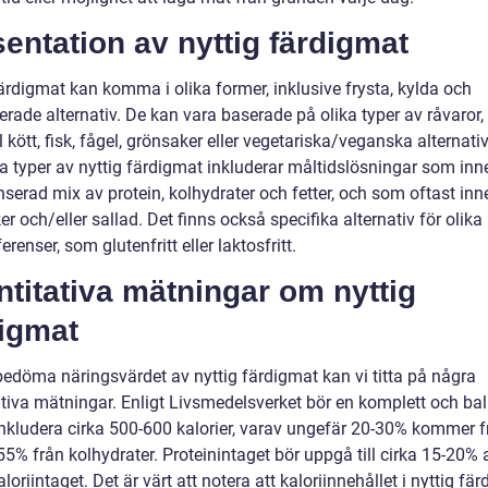
entation av nyttig färdigmat
ärdigmat kan komma i olika former, inklusive frysta, kylda och
rade alternativ. De kan vara baserade på olika typer av råvaror, 
kött, fisk, fågel, grönsaker eller vegetariska/veganska alternativ
a typer av nyttig färdigmat inkluderar måltidslösningar som inn
serad mix av protein, kolhydrater och fetter, och som oftast inn
r och/eller sallad. Det finns också specifika alternativ för olika
erenser, som glutenfritt eller laktosfritt.
titativa mätningar om nyttig
digmat
 bedöma näringsvärdet av nyttig färdigmat kan vi titta på några
ativa mätningar. Enligt Livsmedelsverket bör en komplett och ba
inkludera cirka 500-600 kalorier, varav ungefär 20-30% kommer fr
5% från kolhydrater. Proteinintaget bör uppgå till cirka 15-20% 
aloriintaget. Det är värt att notera att kaloriinnehållet i nyttig fä