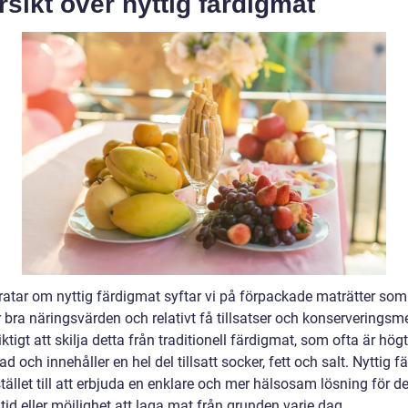
sikt över nyttig färdigmat
pratar om nyttig färdigmat syftar vi på förpackade maträtter som
 bra näringsvärden och relativt få tillsatser och konserveringsm
iktigt att skilja detta från traditionell färdigmat, som ofta är högt
d och innehåller en hel del tillsatt socker, fett och salt. Nyttig 
stället till att erbjuda en enklare och mer hälsosam lösning för
 tid eller möjlighet att laga mat från grunden varje dag.