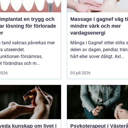
ntat en trygg och
Massage i gagnef väg till
ar lösning för förlorade
mindre värk och mer
er
vardagsenergi
n tand saknas påverkas mer
Många i Gagnef sitter stilla s
a utseendet.
delen av dagen, pendlar, trän
unktionen försämras,
hårt eller sover dåligt. Axl...
t förändras och m...
 2026
03 juli 2026
kap om livet i
Psykoterapeut i Väster