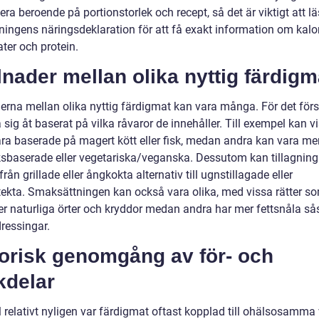
era beroende på portionstorlek och recept, så det är viktigt att l
ingens näringsdeklaration för att få exakt information om kalorie
ter och protein.
lnader mellan olika nyttig färdigm
derna mellan olika nyttig färdigmat kan vara många. För det för
a sig åt baserat på vilka råvaror de innehåller. Till exempel kan v
vara baserade på magert kött eller fisk, medan andra kan vara me
sbaserade eller vegetariska/veganska. Dessutom kan tillagning
 från grillade eller ångkokta alternativ till ugnstillagade eller
ekta. Smaksättningen kan också vara olika, med vissa rätter s
r naturliga örter och kryddor medan andra har mer fettsnåla sås
dressingar.
torisk genomgång av för- och
kdelar
l relativt nyligen var färdigmat oftast kopplad till ohälsosamma 