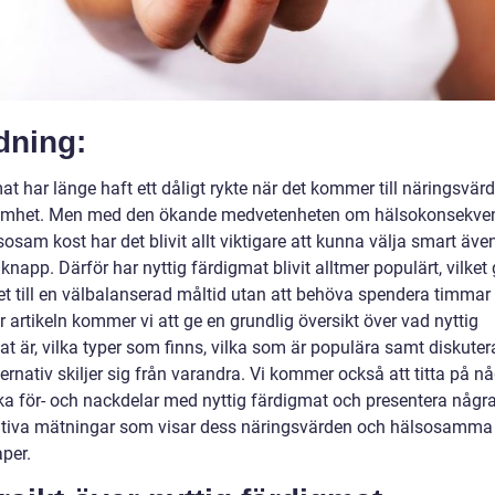
dning:
t har länge haft ett dåligt rykte när det kommer till näringsvär
amhet. Men med den ökande medvetenheten om hälsokonsekve
osam kost har det blivit allt viktigare att kunna välja smart äve
 knapp. Därför har nyttig färdigmat blivit alltmer populärt, vilket 
et till en välbalanserad måltid utan att behöva spendera timmar 
r artikeln kommer vi att ge en grundlig översikt över vad nyttig
t är, vilka typer som finns, vilka som är populära samt diskuter
ternativ skiljer sig från varandra. Vi kommer också att titta på n
ska för- och nackdelar med nyttig färdigmat och presentera någr
ativa mätningar som visar dess näringsvärden och hälsosamma
per.