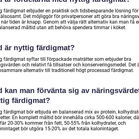
g färdigmat erbjuder en praktisk och tidsbesparande lösning för 
hälsosamt. Det möjliggör för privatpersoner att göra bra närings
när tiden är knapp. Genom att välja rätt alternativ kan man få e
alanserad måltid utan att behöva spendera timmar i köket.
 är nyttig färdigmat?
g färdigmat syftar till förpackade maträtter som erbjuder bra
gsvärden och relativt få tillsatser och konserveringsmedel. Det ä
sammare alternativ till traditionell högt processad färdigmat.
d kan man förvänta sig av näringsvärdet
tig färdigmat?
ig färdigmat bör erbjuda en balanserad mix av protein, kolhydrat
etter. En komplett måltid bör innehålla cirka 500-600 kalorier, dä
fär 20-30% kommer från fett, 50-55% från kolhydrater, och
inintaget bör utgöra 15-20% av det totala kaloriintaget.