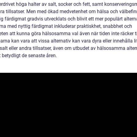
rdrivet höga halter av salt, socker och fett, samt konserverings
ra tillsatser. Men med ökad medvetenhet om hälsa och välbefi
ig färdigmat gradvis utvecklats och blivit ett mer populärt alterna
rna med nyttig färdigmat inkluderar praktiskhet, snabbhet och
ten att kunna göra hälsosamma val även när tiden inte räcker til
rna kan vara att vissa alternativ kan vara dyra eller innehålla li
salt eller andra tillsatser, även om utbudet av hälsosamma alter
 betydligt de senaste åren.