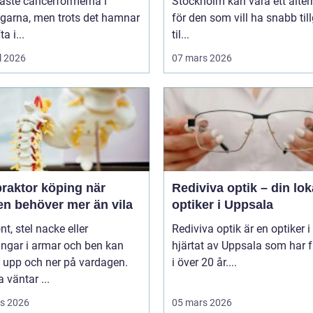
aste cancerformerna i
Stockholm kan vara ett alter
ägarna, men trots det hamnar
för den som vill ha snabb til
a i...
til...
l 2026
07 mars 2026
raktor köping när
Rediviva optik – din lok
en behöver mer än vila
optiker i Uppsala
t, stel nacke eller
Rediviva optik är en optiker i
ngar i armar och ben kan
hjärtat av Uppsala som har f
 upp och ner på vardagen.
i över 20 år....
väntar ...
s 2026
05 mars 2026