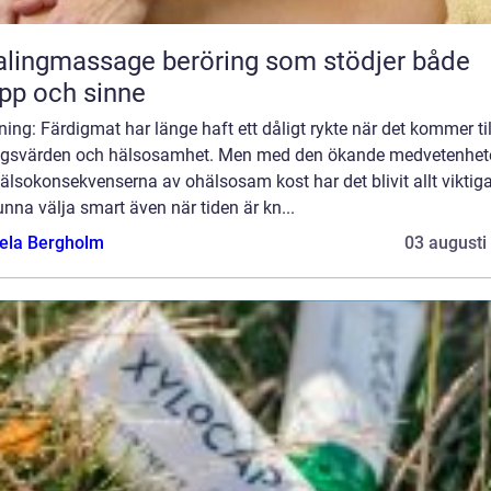
massage beröring som stödjer både
pp och sinne
ning: Färdigmat har länge haft ett dåligt rykte när det kommer til
ngsvärden och hälsosamhet. Men med den ökande medvetenhet
lsokonsekvenserna av ohälsosam kost har det blivit allt viktig
unna välja smart även när tiden är kn...
ela Bergholm
03 augusti