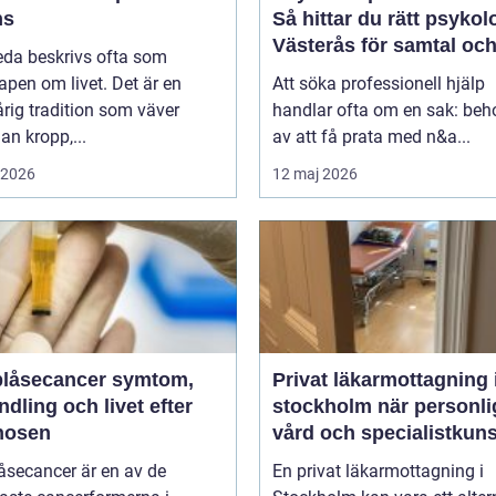
ns
Så hittar du rätt psykol
Västerås för samtal oc
eda beskrivs ofta som
terapi
pen om livet. Det är en
Att söka professionell hjälp
rig tradition som väver
handlar ofta om en sak: beh
n kropp,...
av att få prata med n&a...
i 2026
12 maj 2026
åsecancer symtom,
Privat läkarmottagning 
dling och livet efter
stockholm när personlig
nosen
vård och specialistkun
är viktig
åsecancer är en av de
En privat läkarmottagning i