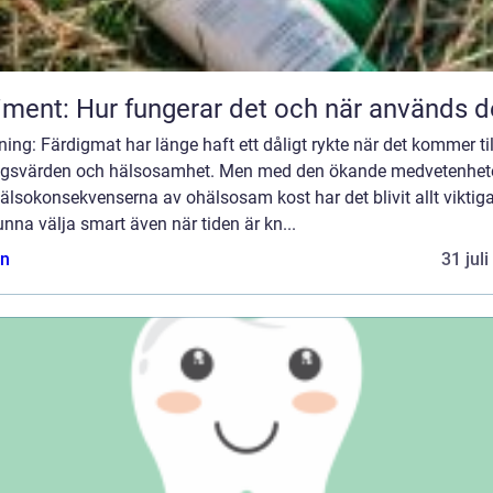
iment: Hur fungerar det och när används d
ning: Färdigmat har länge haft ett dåligt rykte när det kommer til
ngsvärden och hälsosamhet. Men med den ökande medvetenhet
lsokonsekvenserna av ohälsosam kost har det blivit allt viktig
unna välja smart även när tiden är kn...
n
31 jul