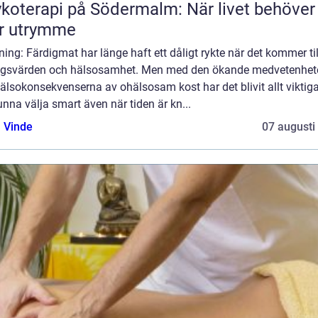
koterapi på Södermalm: När livet behöver
r utrymme
ning: Färdigmat har länge haft ett dåligt rykte när det kommer til
ngsvärden och hälsosamhet. Men med den ökande medvetenhet
lsokonsekvenserna av ohälsosam kost har det blivit allt viktig
unna välja smart även när tiden är kn...
 Vinde
07 augusti