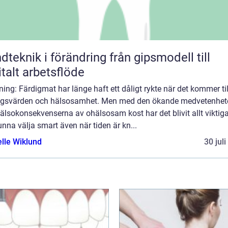
knik i förändring från gipsmodell till
italt arbetsflöde
ning: Färdigmat har länge haft ett dåligt rykte när det kommer til
ngsvärden och hälsosamhet. Men med den ökande medvetenhet
lsokonsekvenserna av ohälsosam kost har det blivit allt viktig
unna välja smart även när tiden är kn...
elle Wiklund
30 jul