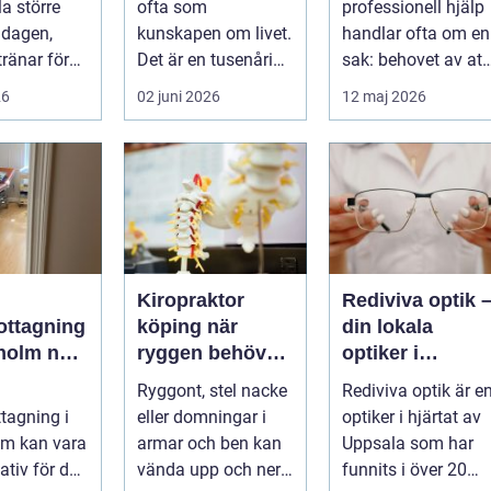
lla större
ofta som
professionell hjälp
samtal och
 dagen,
kunskapen om livet.
handlar ofta om en
terapi
tränar för
Det är en tusenårig
sak: behovet av att
r sover
tradition som väver
få prata med n&a...
26
02 juni 2026
12 maj 2026
l...
samman kropp,...
Kiropraktor
Rediviva optik 
ottagning
köping när
din lokala
olm när
ryggen behöver
optiker i
ig vård
mer än vila
Uppsala
Ryggont, stel nacke
Rediviva optik är e
tagning i
eller domningar i
optiker i hjärtat av
listkunsk
lm kan vara
armar och ben kan
Uppsala som har
iktig
nativ för den
vända upp och ner
funnits i över 20