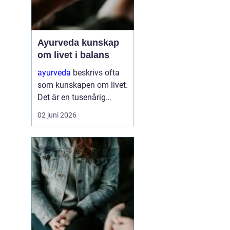
Ayurveda kunskap
om livet i balans
ayurveda
beskrivs ofta
som kunskapen om livet.
Det är en tusenårig
tradition som väver
02 juni 2026
samman kropp, sinne
och själ till en helhet. I
stället för att bara
dämpa symptom
försöker ayurvedan
förstå varför v...