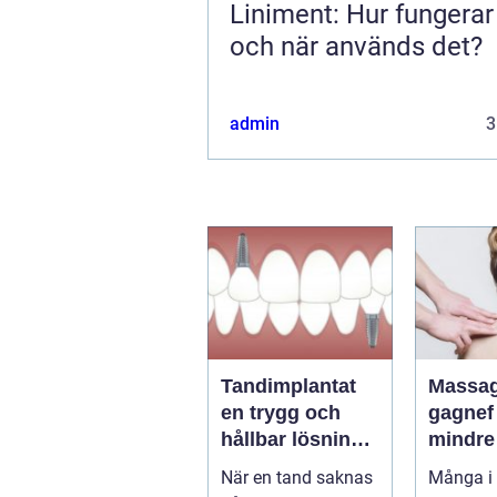
Liniment: Hur fungerar
och när används det?
admin
3
Tandimplantat
Massag
en trygg och
gagnef väg til
hållbar lösning
mindre
för förlorade
mer
När en tand saknas
Många i
tänder
vardag