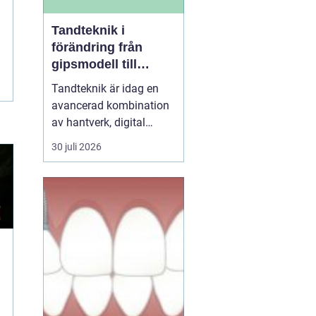
Tandteknik i
förändring från
gipsmodell till
digitalt arbetsflöde
Tandteknik är idag en
avancerad kombination
av hantverk, digital
teknik och medicinsk
30 juli 2026
kunskap. Bakom varje
krona, bro, implantat
eller protes står ett
noggrant arbete där
estetik, funktion och
långsiktig hållbarhet
vägs samman. När klinik
och labb sa...