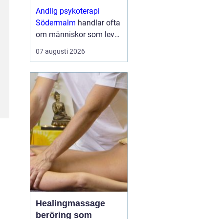
utrymme
Andlig psykoterapi
Södermalm
handlar ofta
om människor som lever
i ett högt tempo, mitt i
07 augusti 2026
stadens puls, men som
ändå känner s...
Healingmassage
beröring som