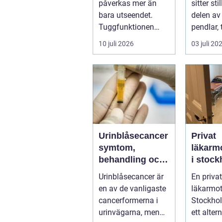
påverkas mer än
sitter sti
bara utseendet.
delen av
Tuggfunktionen
pendlar, 
försämras, leendet
hårt elle
10 juli 2026
03 juli 20
förändras och m...
dåligt. Ax
Urinblåsecancer
Privat
symtom,
läkarm
behandling och
i stockh
livet efter
personl
Urinblåsecancer är
En privat
diagnosen
och
en av de vanligaste
läkarmot
specia
cancerformerna i
Stockho
ap är v
urinvägarna, men
ett alter