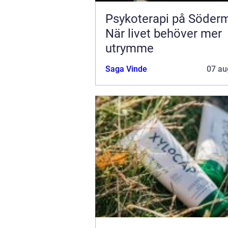
Psykoterapi på Söder
När livet behöver mer
utrymme
Saga Vinde
07 au