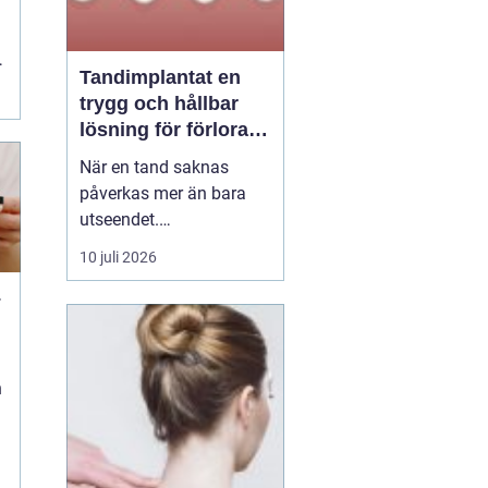
Tandimplantat en
trygg och hållbar
lösning för förlorade
tänder
När en tand saknas
påverkas mer än bara
utseendet.
Tuggfunktionen
10 juli 2026
försämras, leendet
–
förändras och många
blir osäkra i sociala
sammanhang.
tandimplantat
har under
n
de senaste åren blivit en
av...