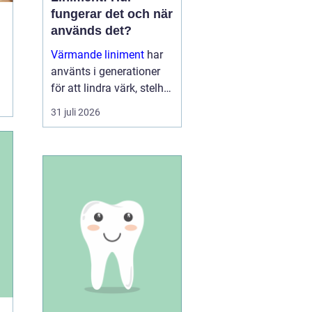
fungerar det och när
används det?
Värmande liniment
har
använts i generationer
för att lindra värk, stelhet
och trötta muskler. I dag
31 juli 2026
finns moderna, mer
genomtänkta varianter
som kombinerar...