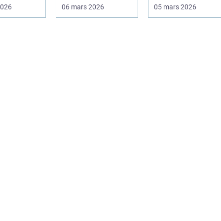
 ha snabb
på vardagen.
år....
2026
06 mars 2026
05 mars 2026
l...
Många väntar ...