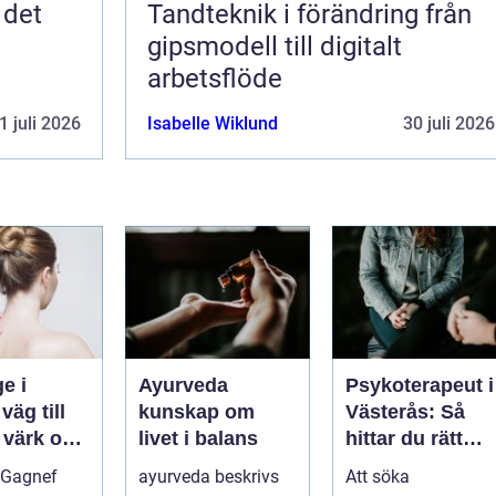
 det
Tandteknik i förändring från
gipsmodell till digitalt
arbetsflöde
1 juli 2026
Isabelle Wiklund
30 juli 2026
e i
Ayurveda
Psykoterapeut i
l
kunskap om
Västerås: Så
 värk och
livet i balans
hittar du rätt
psykolog i
 Gagnef
ayurveda beskrivs
Att söka
senergi
Västerås för