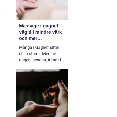
Massage i gagnef
väg till mindre värk
och mer
vardagsenergi
Många i Gagnef sitter
stilla större delen av
dagen, pendlar, tränar för
hårt eller sover dåligt.
Axlarna kryper upp mot
öronen, ländryggen
värker och huvudvärken
kommer smygande på
eftermiddagen. Då börjar
många
03 juli 2026