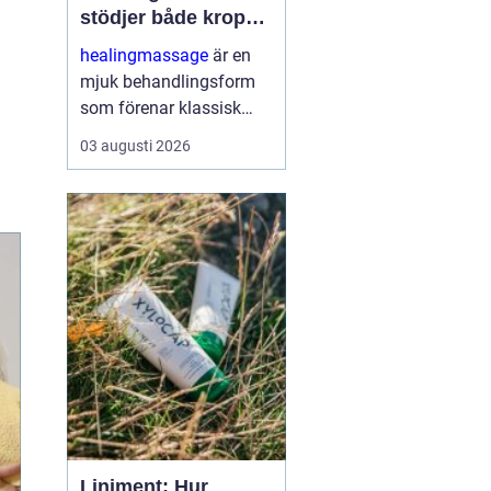
stödjer både kropp
och sinne
healingmassage
är en
mjuk behandlingsform
som förenar klassisk
massage med
03 augusti 2026
energibaserad healing.
Syftet är att skapa djup
avslappning, lösa upp
spänningar och stödja
kroppens egen förmåga
till åt...
Liniment: Hur