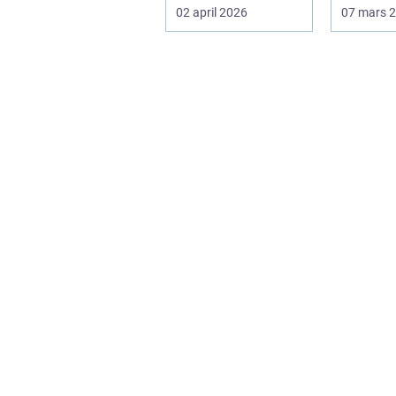
trots det hamnar
som vill
02 april 2026
07 mars 
den ofta i...
tillgång ti