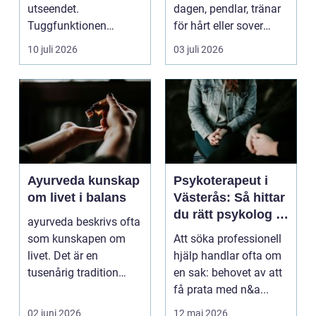
utseendet.
dagen, pendlar, tränar
Tuggfunktionen
för hårt eller sover
försämras, leendet
dåligt. Axl...
10 juli 2026
03 juli 2026
förändras och m...
Ayurveda kunskap
Psykoterapeut i
om livet i balans
Västerås: Så hittar
du rätt psykolog i
ayurveda beskrivs ofta
Västerås för
som kunskapen om
Att söka professionell
samtal och terapi
livet. Det är en
hjälp handlar ofta om
tusenårig tradition
en sak: behovet av att
som väver samman
få prata med n&a...
kropp,...
02 juni 2026
12 maj 2026