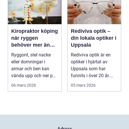
Kiropraktor köping
Rediviva optik –
när ryggen
din lokala optiker i
behöver mer än
Uppsala
vila
Ryggont, stel nacke
Rediviva optik är en
eller domningar i
optiker i hjärtat av
armar och ben kan
Uppsala som har
vända upp och ner på
funnits i över 20 år....
vardagen. Många
06 mars 2026
05 mars 2026
väntar ...
Adress