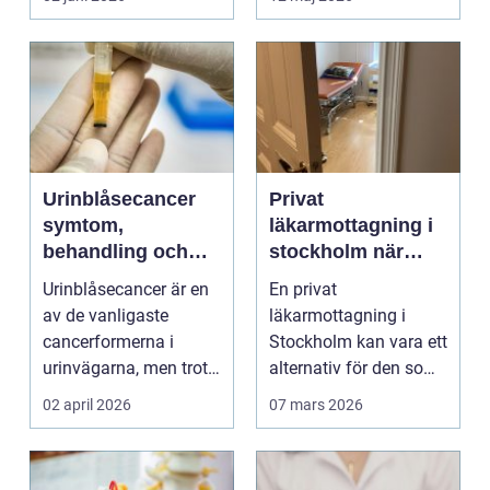
Urinblåsecancer
Privat
symtom,
läkarmottagning i
behandling och
stockholm när
livet efter
personlig vård och
Urinblåsecancer är en
En privat
diagnosen
specialistkunskap
av de vanligaste
läkarmottagning i
är viktig
cancerformerna i
Stockholm kan vara ett
urinvägarna, men trots
alternativ för den som
det hamnar den ofta
vill ha snabb tillgång
02 april 2026
07 mars 2026
i...
til...