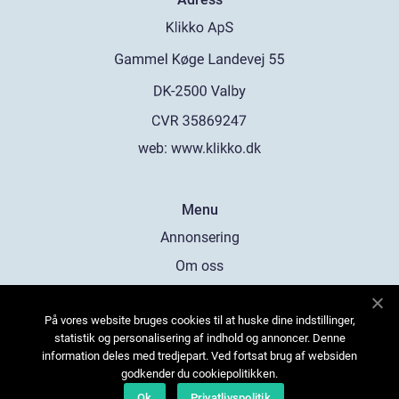
web:
www.klikko.dk
Menu
Annonsering
Om oss
Cookies
På vores website bruges cookies til at huske dine indstillinger,
Kontakta oss
statistik og personalisering af indhold og annoncer. Denne
Sitemap
information deles med tredjepart. Ved fortsat brug af websiden
godkender du cookiepolitikken.
Ok
Privatlivspolitik