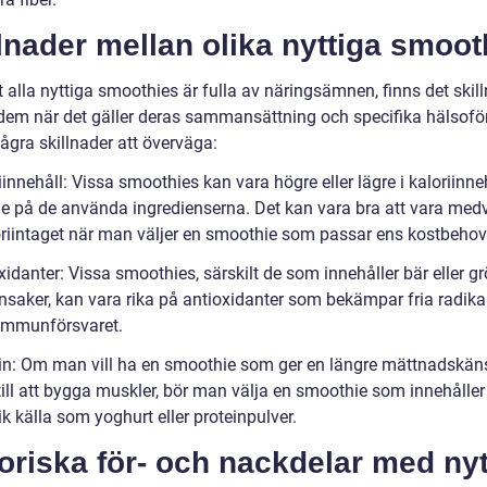
lnader mellan olika nyttiga smoot
t alla nyttiga smoothies är fulla av näringsämnen, finns det skil
dem när det gäller deras sammansättning och specifika hälsoför
ågra skillnader att överväga:
iinnehåll: Vissa smoothies kan vara högre eller lägre i kaloriinne
e på de använda ingredienserna. Det kan vara bra att vara med
riintaget när man väljer en smoothie som passar ens kostbehov
xidanter: Vissa smoothies, särskilt de som innehåller bär eller g
nsaker, kan vara rika på antioxidanter som bekämpar fria radika
 immunförsvaret.
ein: Om man vill ha en smoothie som ger en längre mättnadskän
till att bygga muskler, bör man välja en smoothie som innehåller
ik källa som yoghurt eller proteinpulver.
oriska för- och nackdelar med nyt