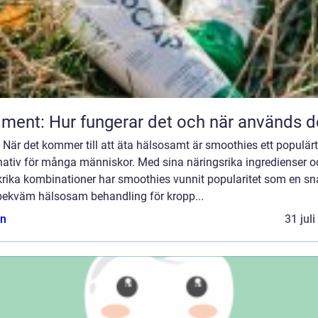
iment: Hur fungerar det och när används d
: När det kommer till att äta hälsosamt är smoothies ett populärt
rnativ för många människor. Med sina näringsrika ingredienser o
rika kombinationer har smoothies vunnit popularitet som en s
bekväm hälsosam behandling för kropp...
n
31 jul