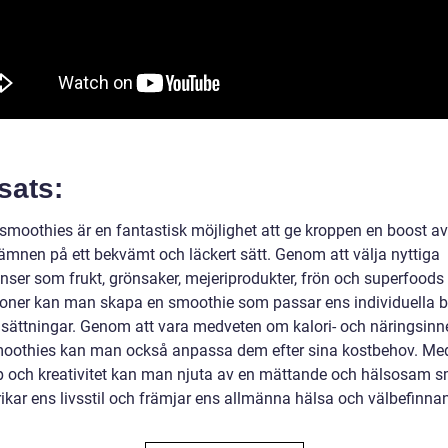
sats:
 smoothies är en fantastisk möjlighet att ge kroppen en boost av
ämnen på ett bekvämt och läckert sätt. Genom att välja nyttiga
nser som frukt, grönsaker, mejeriprodukter, frön och superfoods i
ioner kan man skapa en smoothie som passar ens individuella 
sättningar. Genom att vara medveten om kalori- och näringsinne
moothies kan man också anpassa dem efter sina kostbehov. Med
 och kreativitet kan man njuta av en mättande och hälsosam 
ikar ens livsstil och främjar ens allmänna hälsa och välbefinna