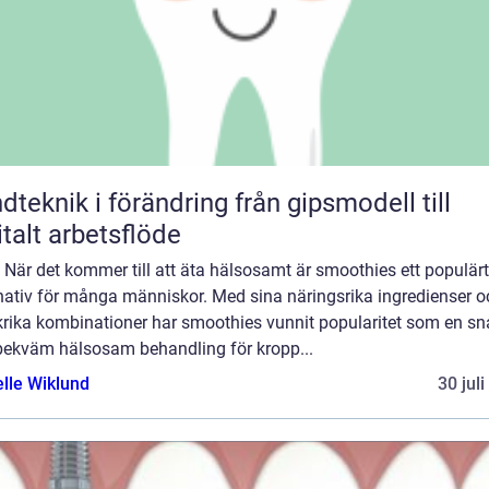
knik i förändring från gipsmodell till
italt arbetsflöde
: När det kommer till att äta hälsosamt är smoothies ett populärt
rnativ för många människor. Med sina näringsrika ingredienser o
rika kombinationer har smoothies vunnit popularitet som en s
bekväm hälsosam behandling för kropp...
elle Wiklund
30 jul