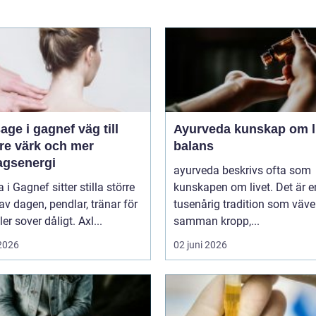
 i gagnef väg till
Ayurveda kunskap om livet i
re värk och mer
balans
agsenergi
ayurveda beskrivs ofta som
i Gagnef sitter stilla större
kunskapen om livet. Det är e
av dagen, pendlar, tränar för
tusenårig tradition som väve
ler sover dåligt. Axl...
samman kropp,...
 2026
02 juni 2026