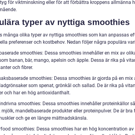
tyg för viktminskning eller för att förbättra kroppens allmänna 
mående.
lära typer av nyttiga smoothies
ns många olika typer av nyttiga smoothies som kan anpassas ef
ella preferenser och kostbehov. Nedan följer några populära vari
tbaserade smoothies: Dessa smoothies innehåller en mix av olik
 som banan, bär, mango, apelsin och äpple. Dessa är rika på vita
anter och fibrer.
saksbaserade smoothies: Dessa smoothies är gjorda på en mix 
ladgrönsaker som spenat, grönkål och sallad. De är rika på vitam
er och har en hög antioxidanthalt.
eindrivna smoothies: Dessa smoothies innehåller proteinkällor 
 mjölk, mandelbaserade produkter eller proteinpulver. De är bra f
uskler och ge en längre mättnadskänsla.
rfood smoothies: Dessa smoothies har en hög koncentration av