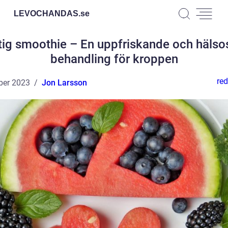
LEVOCHANDAS.
se
tig smoothie – En uppfriskande och häls
behandling för kroppen
red
ber 2023
Jon Larsson