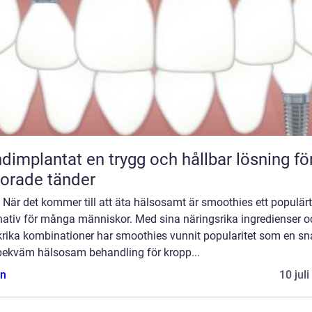
tat en trygg och hållbar lösning för
lorade tänder
: När det kommer till att äta hälsosamt är smoothies ett populärt
rnativ för många människor. Med sina näringsrika ingredienser o
rika kombinationer har smoothies vunnit popularitet som en s
bekväm hälsosam behandling för kropp...
n
10 jul