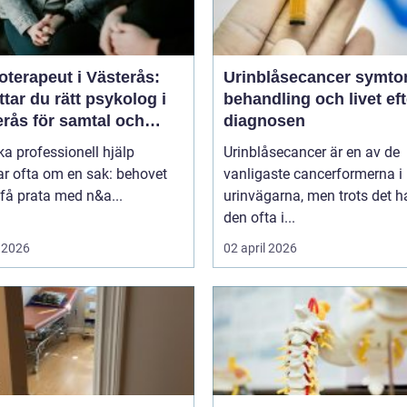
terapeut i Västerås:
Urinblåsecancer symtom,
ttar du rätt psykolog i
behandling och livet eft
erås för samtal och
diagnosen
i
ka professionell hjälp
Urinblåsecancer är en av de
ar ofta om en sak: behovet
vanligaste cancerformerna i
 få prata med n&a...
urinvägarna, men trots det 
den ofta i...
 2026
02 april 2026