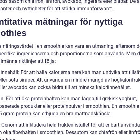
ds såsom chiafrön, linfrön, avokado, ingefära eller blåbär. De ä
anter och nyttigheter för att stärka immunförsvaret.
titativa mätningar för nyttiga
othies
a näringsvärdet i en smoothie kan vara en utmaning, eftersom d
pecifika ingredienserna och proportionerna som används. Men d
lmänna riktlinjer att följa:
iinnehåll: För att hålla kalorierna nere kan man undvika att tillsä
eller söta siraper. Att använda en mindre mängd av högkalorifru
ler avocado kan också bidra till att minska kaloriinnehållet.
in: För att öka proteinhalten kan man lägga till grekisk yoghurt,
aserade produkter eller proteinpulver i smoothien. En smoothi
5 gram protein kan erbjuda en bra mättnadskänsla.
: Genom att inkludera hela frukten istället för att enbart använda
 öka fiberhalten i smoothien. Dessutom kan chiafrön eller linfr
a fiber.