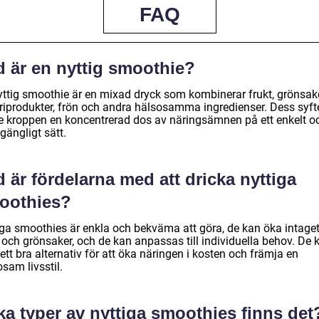
FAQ
d är en nyttig smoothie?
yttig smoothie är en mixad dryck som kombinerar frukt, grönsake
riprodukter, frön och andra hälsosamma ingredienser. Dess syft
ge kroppen en koncentrerad dos av näringsämnen på ett enkelt o
llgängligt sätt.
 är fördelarna med att dricka nyttiga
oothies?
iga smoothies är enkla och bekväma att göra, de kan öka intage
 och grönsaker, och de kan anpassas till individuella behov. De 
ett bra alternativ för att öka näringen i kosten och främja en
sam livsstil.
ka typer av nyttiga smoothies finns det