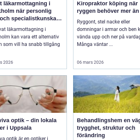
t läkarmottagning i
Kiropraktor köping när
när personlig
ryggen behöver mer än 
 och specialistkunskap
Ryggont, stel nacke eller
ktig
vat läkarmottagning i
domningar i armar och ben 
olm kan vara ett alternativ
vända upp och ner på varda
n som vill ha snabb tillgång
Många väntar ...
s 2026
06 mars 2026
iva optik – din lokala
Behandlingshem en väg till
er i Uppsala
trygghet, struktur och
förändring
va optik är en optiker i