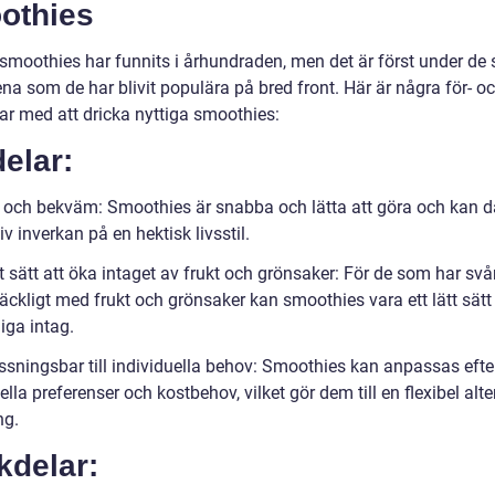
othies
 smoothies har funnits i århundraden, men det är först under de
na som de har blivit populära på bred front. Här är några för- o
ar med att dricka nyttiga smoothies:
elar:
l och bekväm: Smoothies är snabba och lätta att göra och kan d
iv inverkan på en hektisk livsstil.
t sätt att öka intaget av frukt och grönsaker: För de som har svår
llräckligt med frukt och grönsaker kan smoothies vara ett lätt sätt
liga intag.
ssningsbar till individuella behov: Smoothies kan anpassas efte
ella preferenser och kostbehov, vilket gör dem till en flexibel alte
ng.
kdelar: