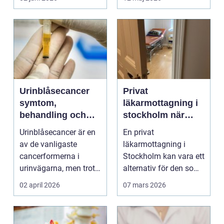
Urinblåsecancer
Privat
symtom,
läkarmottagning i
behandling och
stockholm när
livet efter
personlig vård och
Urinblåsecancer är en
En privat
diagnosen
specialistkunskap
av de vanligaste
läkarmottagning i
är viktig
cancerformerna i
Stockholm kan vara ett
urinvägarna, men trots
alternativ för den som
det hamnar den ofta
vill ha snabb tillgång
02 april 2026
07 mars 2026
i...
til...