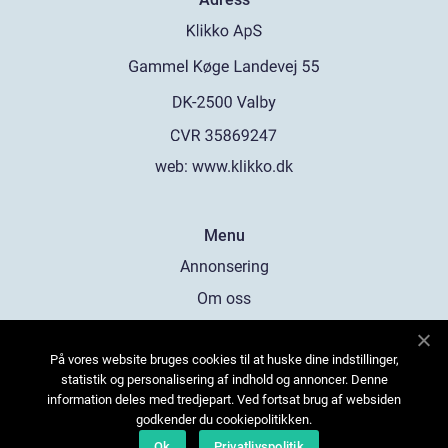
web:
www.klikko.dk
Menu
Annonsering
Om oss
Cookies
På vores website bruges cookies til at huske dine indstillinger,
Kontakta oss
statistik og personalisering af indhold og annoncer. Denne
Sitemap
information deles med tredjepart. Ved fortsat brug af websiden
godkender du cookiepolitikken.
Ok
Privatlivspolitik