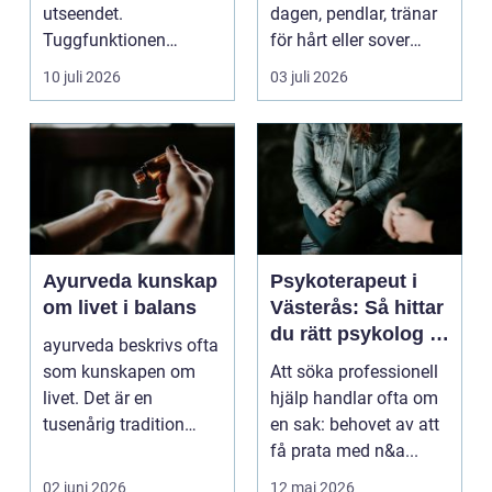
utseendet.
dagen, pendlar, tränar
Tuggfunktionen
för hårt eller sover
försämras, leendet
dåligt. Axl...
10 juli 2026
03 juli 2026
förändras och m...
Ayurveda kunskap
Psykoterapeut i
om livet i balans
Västerås: Så hittar
du rätt psykolog i
ayurveda beskrivs ofta
Västerås för
som kunskapen om
Att söka professionell
samtal och terapi
livet. Det är en
hjälp handlar ofta om
tusenårig tradition
en sak: behovet av att
som väver samman
få prata med n&a...
kropp,...
02 juni 2026
12 maj 2026