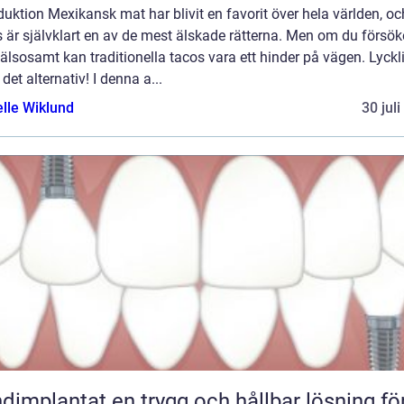
duktion Mexikansk mat har blivit en favorit över hela världen, oc
 är självklart en av de mest älskade rätterna. Men om du försök
älsosamt kan traditionella tacos vara ett hinder på vägen. Lyckl
 det alternativ! I denna a...
elle Wiklund
30 jul
tat en trygg och hållbar lösning för