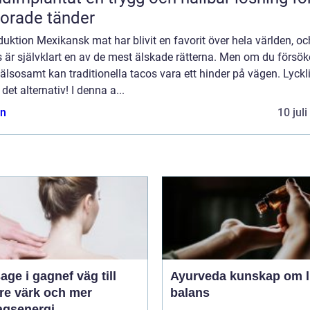
lorade tänder
duktion Mexikansk mat har blivit en favorit över hela världen, oc
 är självklart en av de mest älskade rätterna. Men om du försök
älsosamt kan traditionella tacos vara ett hinder på vägen. Lyckl
 det alternativ! I denna a...
n
10 jul
 i gagnef väg till
Ayurveda kunskap om livet i
re värk och mer
balans
agsenergi