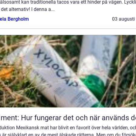
älsosamt kan traditionella tacos vara ett hinder på vägen. Lyckl
 det alternativ! I denna a...
ela Bergholm
03 augusti
iment: Hur fungerar det och när används d
duktion Mexikansk mat har blivit en favorit över hela världen, oc
 är självklart en av de mest älskade rätterna. Men om du försök