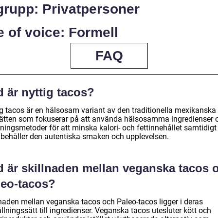
grupp: Privatpersoner
 of voice: Formell
FAQ
 är nyttig tacos?
ig tacos är en hälsosam variant av den traditionella mexikanska
ätten som fokuserar på att använda hälsosamma ingredienser 
gningsmetoder för att minska kalori- och fettinnehållet samtidig
behåller den autentiska smaken och upplevelsen.
d är skillnaden mellan veganska tacos 
leo-tacos?
lnaden mellan veganska tacos och Paleo-tacos ligger i deras
llningssätt till ingredienser. Veganska tacos utesluter kött och