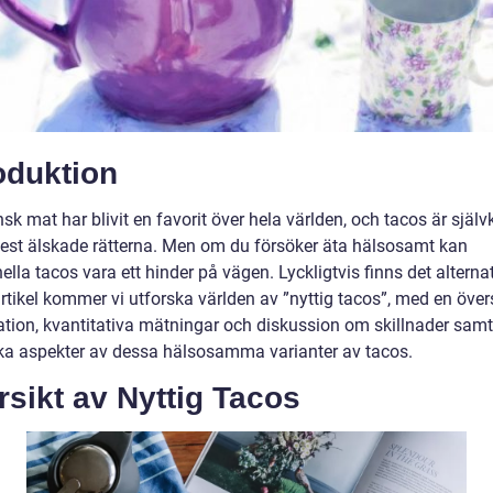
oduktion
k mat har blivit en favorit över hela världen, och tacos är självk
est älskade rätterna. Men om du försöker äta hälsosamt kan
nella tacos vara ett hinder på vägen. Lyckligtvis finns det alternati
tikel kommer vi utforska världen av ”nyttig tacos”, med en övers
ation, kvantitativa mätningar och diskussion om skillnader samt
ska aspekter av dessa hälsosamma varianter av tacos.
sikt av Nyttig Tacos