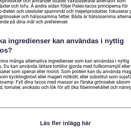
riprodukter och använder istället växtbaserade alternativ som
äxter och tofu. Å andra sidan följer Paleo-tacos principerna för
o-dieten och utesluter spannmål och mejeriprodukter, fokuserar 
, grönsaker och hälsosamma fetter. Båda är hälsosamma alterna
ende på dina mål och preferenser.
ka ingredienser kan användas i nyttig
cos?
finns många alternativa ingredienser som kan användas i nyttig
. Du kan använda lättare tortillor gjorda med fullkornsmjöl eller
saker som spenat eller morot. Som protein kan du använda mag
som kycklingbröst eller magert nötkött, eller substitut som sojaf
r svamp. Fyll dina tacos med massor av färska grönsaker såsom
d, tomater, avokado och lök för att öka fiberinnehållet och närin
Läs fler inlägg här