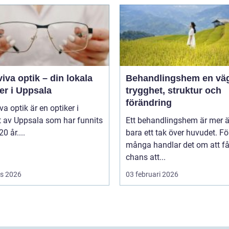
iva optik – din lokala
Behandlingshem en väg till
er i Uppsala
trygghet, struktur och
förändring
va optik är en optiker i
t av Uppsala som har funnits
Ett behandlingshem är mer 
20 år....
bara ett tak över huvudet. Fö
många handlar det om att få
chans att...
s 2026
03 februari 2026