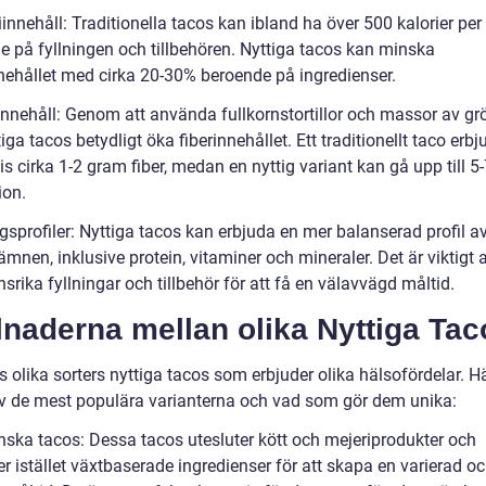
iinnehåll: Traditionella tacos kan ibland ha över 500 kalorier per
e på fyllningen och tillbehören. Nyttiga tacos kan minska
nnehållet med cirka 20-30% beroende på ingredienser.
rinnehåll: Genom att använda fullkornstortillor och massor av g
iga tacos betydligt öka fiberinnehållet. Ett traditionellt taco erbj
is cirka 1-2 gram fiber, medan en nyttig variant kan gå upp till 
ion.
gsprofiler: Nyttiga tacos kan erbjuda en mer balanserad profil av
mnen, inklusive protein, vitaminer och mineraler. Det är viktigt a
nsrika fyllningar och tillbehör för att få en välavvägd måltid.
lnaderna mellan olika Nyttiga Tac
s olika sorters nyttiga tacos som erbjuder olika hälsofördelar. Hä
v de mest populära varianterna och vad som gör dem unika:
nska tacos: Dessa tacos utesluter kött och mejeriprodukter och
r istället växtbaserade ingredienser för att skapa en varierad o