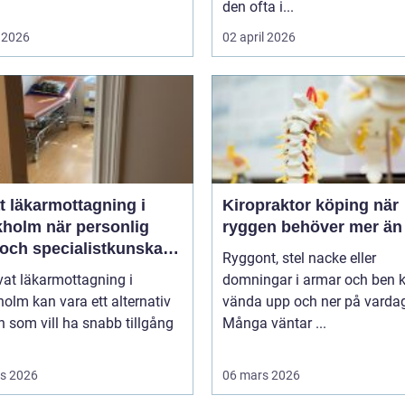
den ofta i...
 2026
02 april 2026
t läkarmottagning i
Kiropraktor köping när
när personlig
ryggen behöver mer än 
 och specialistkunskap
Ryggont, stel nacke eller
ktig
vat läkarmottagning i
domningar i armar och ben 
olm kan vara ett alternativ
vända upp och ner på varda
n som vill ha snabb tillgång
Många väntar ...
s 2026
06 mars 2026