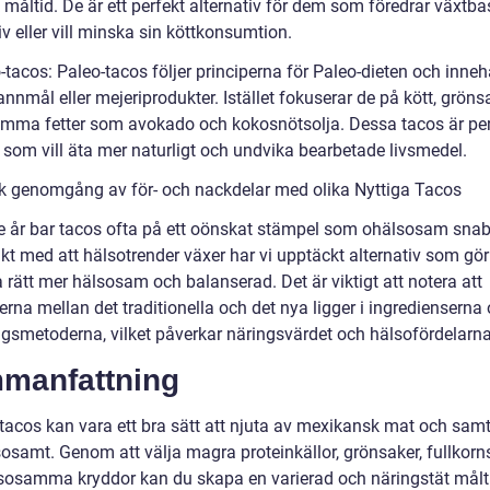
 måltid. De är ett perfekt alternativ för dem som föredrar växtb
iv eller vill minska sin köttkonsumtion.
-tacos: Paleo-tacos följer principerna för Paleo-dieten och inneh
nnmål eller mejeriprodukter. Istället fokuserar de på kött, gröns
mma fetter som avokado och kokosnötsolja. Dessa tacos är pe
 som vill äta mer naturligt och undvika bearbetade livsmedel.
sk genomgång av för- och nackdelar med olika Nyttiga Tacos
are år bar tacos ofta på ett oönskat stämpel som ohälsosam sna
akt med att hälsotrender växer har vi upptäckt alternativ som gö
 rätt mer hälsosam och balanserad. Det är viktigt att notera att
erna mellan det traditionella och det nya ligger i ingredienserna
ingsmetoderna, vilket påverkar näringsvärdet och hälsofördelarna
manfattning
 tacos kan vara ett bra sätt att njuta av mexikansk mat och samt
osamt. Genom att välja magra proteinkällor, grönsaker, fullkornst
sosamma kryddor kan du skapa en varierad och näringstät målti