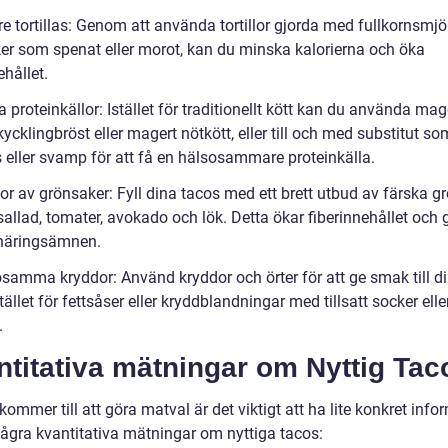
re tortillas: Genom att använda tortillor gjorda med fullkornsmjöl
er som spenat eller morot, kan du minska kalorierna och öka
ehållet.
 proteinkällor: Istället för traditionellt kött kan du använda mage
cklingbröst eller magert nötkött, eller till och med substitut so
s eller svamp för att få en hälsosammare proteinkälla.
or av grönsaker: Fyll dina tacos med ett brett utbud av färska g
llad, tomater, avokado och lök. Detta ökar fiberinnehållet och g
 näringsämnen.
osamma kryddor: Använd kryddor och örter för att ge smak till d
tället för fettsåser eller kryddblandningar med tillsatt socker elle
.
titativa mätningar om Nyttig Tac
kommer till att göra matval är det viktigt att ha lite konkret info
några kvantitativa mätningar om nyttiga tacos: