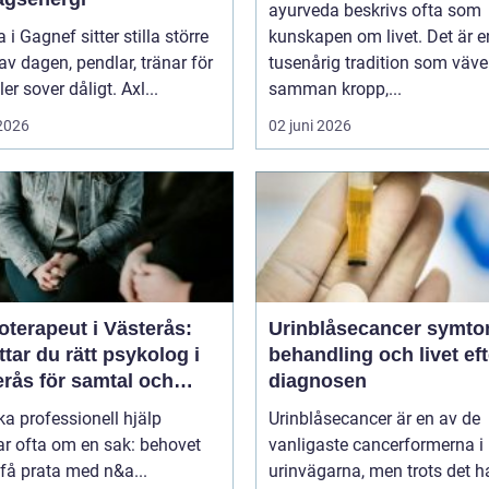
ayurveda beskrivs ofta som
i Gagnef sitter stilla större
kunskapen om livet. Det är e
av dagen, pendlar, tränar för
tusenårig tradition som väve
ler sover dåligt. Axl...
samman kropp,...
 2026
02 juni 2026
terapeut i Västerås:
Urinblåsecancer symtom,
ttar du rätt psykolog i
behandling och livet eft
erås för samtal och
diagnosen
i
ka professionell hjälp
Urinblåsecancer är en av de
ar ofta om en sak: behovet
vanligaste cancerformerna i
 få prata med n&a...
urinvägarna, men trots det 