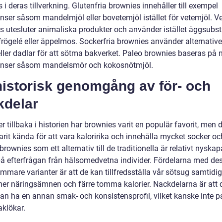
i deras tillverkning. Glutenfria brownies innehåller till exempel
enser såsom mandelmjöl eller bovetemjöl istället för vetemjöl. 
s utesluter animaliska produkter och använder istället äggsubst
frögelé eller äppelmos. Sockerfria brownies använder alternativ
ller dadlar för att sötma bakverket. Paleo brownies baseras på n
enser såsom mandelsmör och kokosnötmjöl.
historisk genomgång av för- och
kdelar
er tillbaka i historien har brownies varit en populär favorit, men 
rit kända för att vara kaloririka och innehålla mycket socker och
brownies som ett alternativ till de traditionella är relativt nyska
på efterfrågan från hälsomedvetna individer. Fördelarna med de
mmare varianter är att de kan tillfredsställa vår sötsug samtidi
mer näringsämnen och färre tomma kalorier. Nackdelarna är att 
kan ha en annan smak- och konsistensprofil, vilket kanske inte p
aklökar.