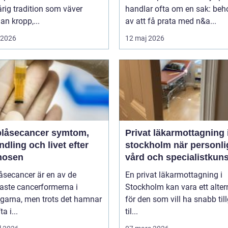
rig tradition som väver
handlar ofta om en sak: beh
n kropp,...
av att få prata med n&a...
i 2026
12 maj 2026
åsecancer symtom,
Privat läkarmottagning 
dling och livet efter
stockholm när personlig
nosen
vård och specialistkun
är viktig
åsecancer är en av de
En privat läkarmottagning i
aste cancerformerna i
Stockholm kan vara ett alter
ägarna, men trots det hamnar
för den som vill ha snabb til
a i...
til...