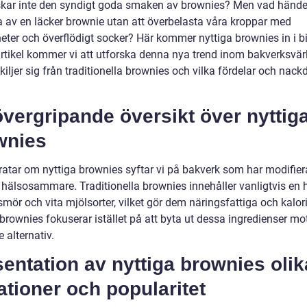
kar inte den syndigt goda smaken av brownies? Men vad händer
ta av en läcker brownie utan att överbelasta våra kroppar med
eter och överflödigt socker? Här kommer nyttiga brownies in i bi
rtikel kommer vi att utforska denna nya trend inom bakverksvär
kiljer sig från traditionella brownies och vilka fördelar och nack
vergripande översikt över nyttig
wnies
pratar om nyttiga brownies syftar vi på bakverk som har modifier
 hälsosammare. Traditionella brownies innehåller vanligtvis en h
smör och vita mjölsorter, vilket gör dem näringsfattiga och kalor
brownies fokuserar istället på att byta ut dessa ingredienser mo
e alternativ.
entation av nyttiga brownies olik
ationer och popularitet