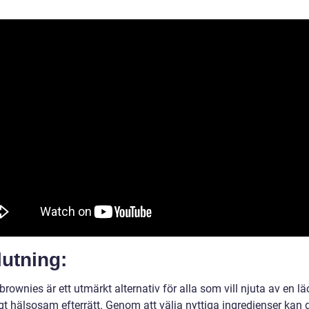
utning:
brownies är ett utmärkt alternativ för alla som vill njuta av en l
t hälsosam efterrätt. Genom att välja nyttiga ingredienser kan d