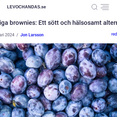
LEVOCHANDAS.
se
iga brownies: Ett sött och hälsosamt alter
red
ari 2024
Jon Larsson