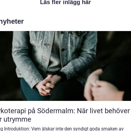
Läs fler inlägg här
 nyheter
koterapi på Södermalm: När livet behöver
r utrymme
ig Introduktion: Vem älskar inte den syndigt goda smaken av