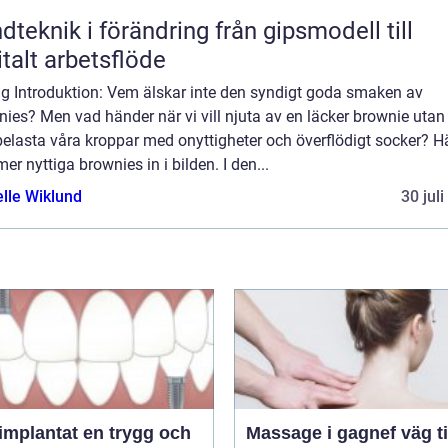
knik i förändring från gipsmodell till
italt arbetsflöde
ig Introduktion: Vem älskar inte den syndigt goda smaken av
ies? Men vad händer när vi vill njuta av en läcker brownie utan 
elasta våra kroppar med onyttigheter och överflödigt socker? H
r nyttiga brownies in i bilden. I den...
elle Wiklund
30 jul
ntat en trygg och
Massage i gagnef väg till