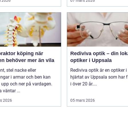
l 2026
07 mars 2026
raktor köping när
Rediviva optik – din lok
en behöver mer än vila
optiker i Uppsala
t, stel nacke eller
Rediviva optik är en optiker i
ngar i armar och ben kan
hjärtat av Uppsala som har f
 upp och ner på vardagen.
i över 20 år....
väntar ...
s 2026
05 mars 2026