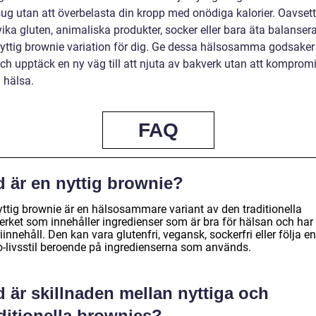
tsug utan att överbelasta din kropp med onödiga kalorier. Oavset
vika gluten, animaliska produkter, socker eller bara äta balansera
nyttig brownie variation för dig. Ge dessa hälsosamma godsaker
ch upptäck en ny väg till att njuta av bakverk utan att komprom
 hälsa.
FAQ
d är en nyttig brownie?
yttig brownie är en hälsosammare variant av den traditionella
erket som innehåller ingredienser som är bra för hälsan och har 
iinnehåll. Den kan vara glutenfri, vegansk, sockerfri eller följa en
o-livsstil beroende på ingredienserna som används.
 är skillnaden mellan nyttiga och
ditionella brownies?