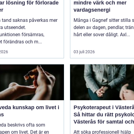
ar lösning för förlorade
mindre värk och mer
er
vardagsenergi
n tand saknas påverkas mer
Många i Gagnef sitter stilla s
a utseendet.
delen av dagen, pendlar, trän
unktionen försämras,
hårt eller sover dåligt. Axl...
t förändras och m...
 2026
03 juli 2026
kap om livet i
Psykoterapeut i Väster
ns
Så hittar du rätt psykol
Västerås för samtal oc
eda beskrivs ofta som
terapi
pen om livet. Det är en
Att söka professionell hjälp