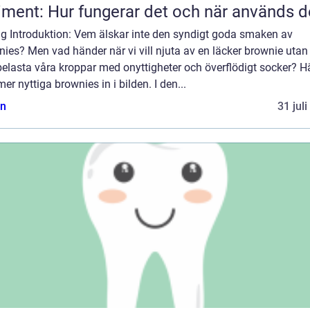
iment: Hur fungerar det och när används d
ig Introduktion: Vem älskar inte den syndigt goda smaken av
ies? Men vad händer när vi vill njuta av en läcker brownie utan 
elasta våra kroppar med onyttigheter och överflödigt socker? H
r nyttiga brownies in i bilden. I den...
n
31 jul