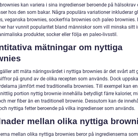
 brownies kan variera i sina ingredienser beroende på hälsokrav
nser hos den som bakar. Några populära variationer inkluderar gl
s, veganska brownies, sockerfria brownies och paleo brownies.
ner har vunnit popularitet bland människor som vill minska sitt 
animaliska produkter, socker eller följa en paleo-livsstil.
titativa mätningar om nyttiga
wnies
gäller att mäta näringsvärdet i nyttiga brownies är det svårt att 
siffror på grund av de olika recepten som används. Dock uppska
rdelarna jämfört med traditionella brownies. Till exempel kan en
ttlig portion nyttig brownie innehålla betydligt färre kalorier, m
och mer fiber än en traditionell brownie. Dessutom kan de inneh
 och nyttiga fetter beroende på vilka ingredienser som används.
lnader mellan olika nyttiga brown
derna mellan olika nyttiga brownies beror på ingredienserna som