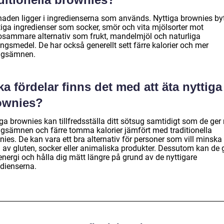
lnaden ligger i ingredienserna som används. Nyttiga brownies byt
tiga ingredienser som socker, smör och vita mjölsorter mot
osammare alternativ som frukt, mandelmjöl och naturliga
ngsmedel. De har också generellt sett färre kalorier och mer
ngsämnen.
ka fördelar finns det med att äta nyttiga
ownies?
ga brownies kan tillfredsställa ditt sötsug samtidigt som de ger
ngsämnen och färre tomma kalorier jämfört med traditionella
ies. De kan vara ett bra alternativ för personer som vill minska 
g av gluten, socker eller animaliska produkter. Dessutom kan de 
energi och hålla dig mätt längre på grund av de nyttigare
edienserna.