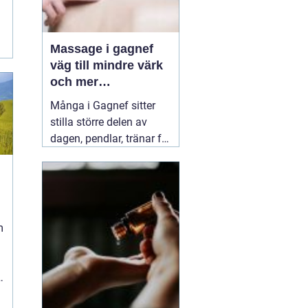
Massage i gagnef
väg till mindre värk
och mer
vardagsenergi
Många i Gagnef sitter
stilla större delen av
dagen, pendlar, tränar för
hårt eller sover dåligt.
Axlarna kryper upp mot
öronen, ländryggen
värker och huvudvärken
kommer smygande på
m
eftermiddagen. Då börjar
många
03 juli 2026