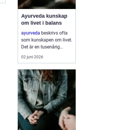
Ayurveda kunskap
om livet i balans
ayurveda
beskrivs ofta
som kunskapen om livet.
Det är en tusenårig
tradition som väver
02 juni 2026
samman kropp, sinne
och själ till en helhet. I
stället för att bara
dämpa symptom
försöker ayurvedan
förstå varför v...