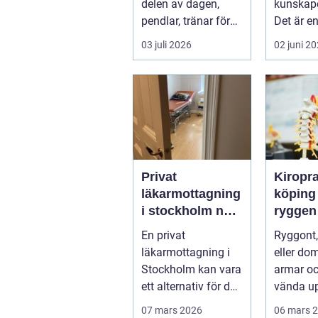
delen av dagen,
kunskape
pendlar, tränar för
Det är e
hårt eller sover
traditio
03 juli 2026
02 juni 2
dåligt. Axl...
samman k
Privat
Kiropr
läkarmottagning
köping nä
i stockholm när
ryggen
personlig vård
mer än 
En privat
Ryggont,
och
läkarmottagning i
eller do
specialistkunsk
Stockholm kan vara
armar o
ap är viktig
ett alternativ för den
vända up
som vill ha snabb
på varda
07 mars 2026
06 mars 