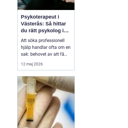
Psykoterapeut i
Västerås: Så hittar
du rätt psykolog i
Västerås för samtal
Att söka professionell
och terapi
hjälp handlar ofta om en
sak: behovet av att få
prata med någon som
12 maj 2026
lyssnar, förstår och kan
bidra med nya
perspektiv. Många som
letar efter Psykolog
Västerås längtar efter...