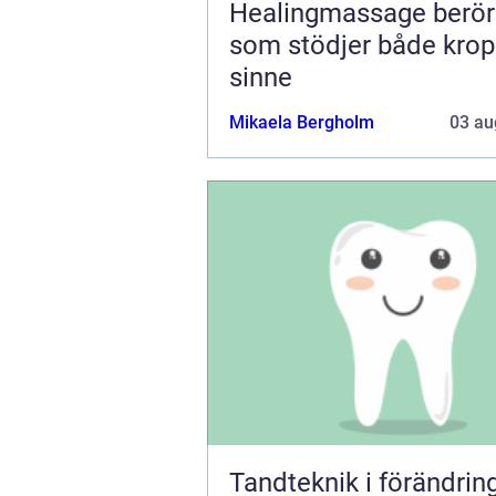
Healingmassage beröring
som stödjer både kro
sinne
Mikaela Bergholm
03 au
Tandteknik i förändring fr