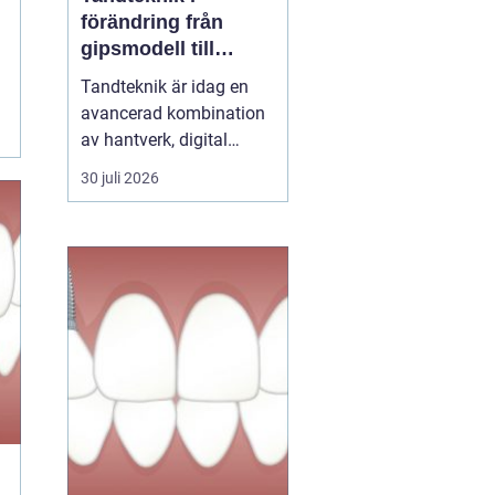
förändring från
gipsmodell till
digitalt arbetsflöde
Tandteknik är idag en
avancerad kombination
av hantverk, digital
teknik och medicinsk
30 juli 2026
kunskap. Bakom varje
krona, bro, implantat
eller protes står ett
noggrant arbete där
estetik, funktion och
långsiktig hållbarhet
vägs samman. När klinik
och labb sa...