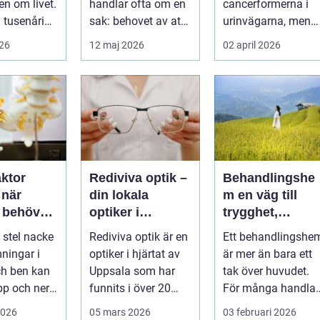
n om livet.
handlar ofta om en
cancerformerna i
terapi
n tusenårig
sak: behovet av att
urinvägarna, men
n som väver
få prata med n&a...
trots det hamnar
026
12 maj 2026
02 april 2026
ropp,...
den ofta i...
aktor
Rediviva optik –
Behandlingshe
r
din lokala
m en väg till
 behöver
optiker i
trygghet,
vila
Uppsala
struktur och
 stel nacke
Rediviva optik är en
Ett behandlingshe
förändring
mningar i
optiker i hjärtat av
är mer än bara ett
ch ben kan
Uppsala som har
tak över huvudet.
p och ner
funnits i över 20
För många handlar
gen.
år....
det om att få en
2026
05 mars 2026
03 februari 2026