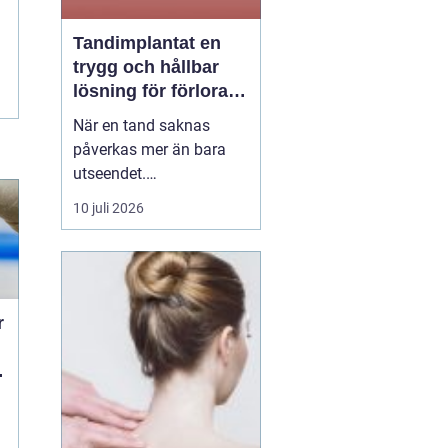
Tandimplantat en
trygg och hållbar
lösning för förlorade
tänder
När en tand saknas
påverkas mer än bara
utseendet.
Tuggfunktionen
10 juli 2026
försämras, leendet
förändras och många
blir osäkra i sociala
sammanhang.
tandimplantat
har under
r
de senaste åren blivit en
av...