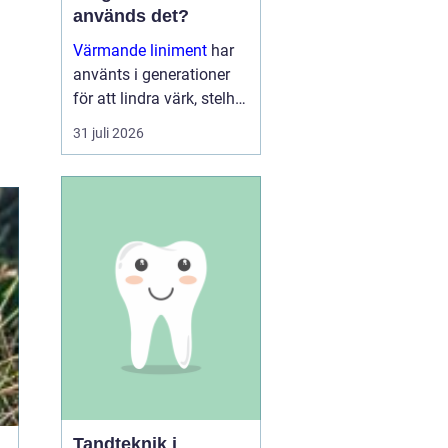
används det?
Värmande liniment
har
använts i generationer
för att lindra värk, stelhet
och trötta muskler. I dag
31 juli 2026
finns moderna, mer
genomtänkta varianter
som kombinerar...
Tandteknik i