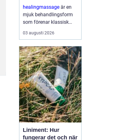
och sinne
healingmassage
är en
mjuk behandlingsform
som förenar klassisk
massage med
03 augusti 2026
energibaserad healing.
Syftet är att skapa djup
avslappning, lösa upp
spänningar och stödja
kroppens egen förmåga
till åt...
Liniment: Hur
fungerar det och när