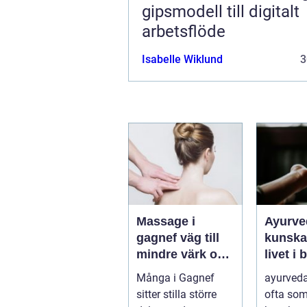
gipsmodell till digitalt
arbetsflöde
Isabelle Wiklund
3
Massage i
Ayurve
gagnef väg till
kunsk
mindre värk och
livet i 
mer
Många i Gagnef
ayurveda
vardagsenergi
sitter stilla större
ofta so