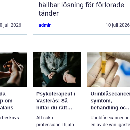
hållbar lösning för förlorade
tänder
0 juli 2026
admin
10 juli 2026
da
Psykoterapeut i
Urinblåsecance
ap om
Västerås: Så
symtom,
balans
hittar du rätt
behandling och
psykolog i
livet efter
 beskrivs
Att söka
Urinblåsecancer är
Västerås för
diagnosen
m
professionell hjälp
en av de vanligaste
samtal och