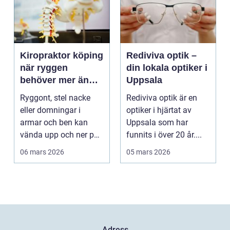
Kiropraktor köping
Rediviva optik –
när ryggen
din lokala optiker i
behöver mer än
Uppsala
vila
Ryggont, stel nacke
Rediviva optik är en
eller domningar i
optiker i hjärtat av
armar och ben kan
Uppsala som har
vända upp och ner på
funnits i över 20 år....
vardagen. Många
06 mars 2026
05 mars 2026
väntar ...
Adress