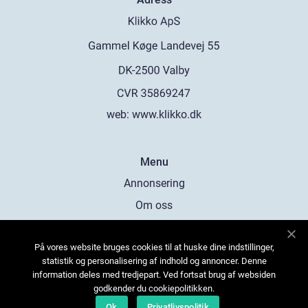
web:
www.klikko.dk
Menu
Annonsering
Om oss
Cookies
På vores website bruges cookies til at huske dine indstillinger,
Kontakta oss
statistik og personalisering af indhold og annoncer. Denne
Sitemap
information deles med tredjepart. Ved fortsat brug af websiden
godkender du cookiepolitikken.
Ok
Privatlivspolitik