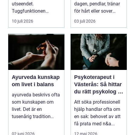
utseendet.
dagen, pendlar, tränar
Tuggfunktionen
för hårt eller sover
försämras, leendet
dåligt. Axl...
10 juli 2026
03 juli 2026
förändras och m...
Ayurveda kunskap
Psykoterapeut i
om livet i balans
Västerås: Så hittar
du rätt psykolog i
ayurveda beskrivs ofta
Västerås för
som kunskapen om
Att söka professionell
samtal och terapi
livet. Det är en
hjälp handlar ofta om
tusenårig tradition
en sak: behovet av att
som väver samman
få prata med n&a...
kropp,...
02 juni 2026
12 maj 2026