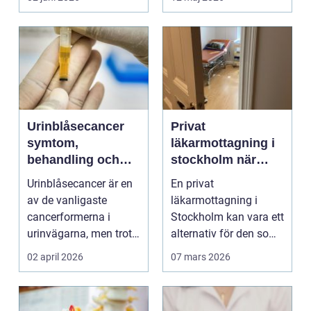
Urinblåsecancer
Privat
symtom,
läkarmottagning i
behandling och
stockholm när
livet efter
personlig vård och
Urinblåsecancer är en
En privat
diagnosen
specialistkunskap
av de vanligaste
läkarmottagning i
är viktig
cancerformerna i
Stockholm kan vara ett
urinvägarna, men trots
alternativ för den som
det hamnar den ofta
vill ha snabb tillgång
02 april 2026
07 mars 2026
i...
til...