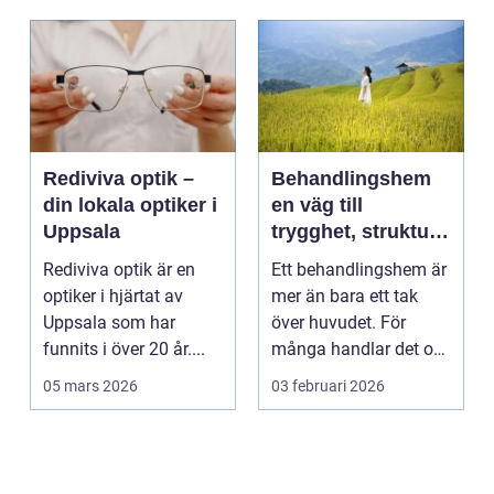
Rediviva optik –
Behandlingshem
din lokala optiker i
en väg till
Uppsala
trygghet, struktur
och förändring
Rediviva optik är en
Ett behandlingshem är
optiker i hjärtat av
mer än bara ett tak
Uppsala som har
över huvudet. För
funnits i över 20 år....
många handlar det om
att få en chans att...
05 mars 2026
03 februari 2026