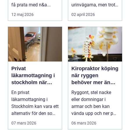
få prata med n&a...
urinvägarna, men trots
det hamnar den ofta
12 maj 2026
02 april 2026
i...
Privat
Kiropraktor köping
läkarmottagning i
när ryggen
stockholm när
behöver mer än
personlig vård och
vila
En privat
Ryggont, stel nacke
specialistkunskap
läkarmottagning i
eller domningar i
är viktig
Stockholm kan vara ett
armar och ben kan
alternativ för den som
vända upp och ner på
vill ha snabb tillgång
vardagen. Många
07 mars 2026
06 mars 2026
til...
väntar ...