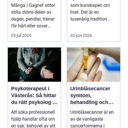
vardagsenergi
Många i Gagnef sitter
som kunskapen om
stilla större delen av
livet. Det är en
dagen, pendlar, tränar
tusenårig tradition
för hårt eller sover
som väver samman
dåligt. Axl...
kropp,...
03 juli 2026
02 juni 2026
Psykoterapeut i
Urinblåsecancer
Västerås: Så hittar
symtom,
du rätt psykolog i
behandling och
Västerås för
livet efter
Att söka professionell
Urinblåsecancer är en
samtal och terapi
diagnosen
hjälp handlar ofta om
av de vanligaste
en sak: behovet av att
cancerformerna i