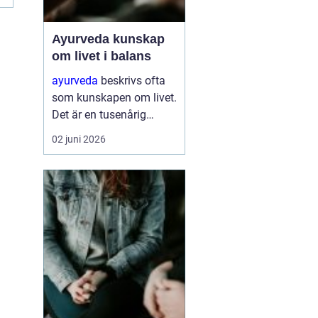
Ayurveda kunskap
om livet i balans
ayurveda
beskrivs ofta
som kunskapen om livet.
Det är en tusenårig
tradition som väver
02 juni 2026
samman kropp, sinne
och själ till en helhet. I
stället för att bara
dämpa symptom
försöker ayurvedan
förstå varför v...