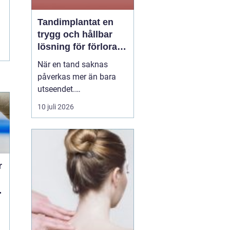
Tandimplantat en
trygg och hållbar
lösning för förlorade
tänder
När en tand saknas
påverkas mer än bara
utseendet.
Tuggfunktionen
10 juli 2026
försämras, leendet
förändras och många
blir osäkra i sociala
sammanhang.
tandimplantat
har under
r
de senaste åren blivit en
av...