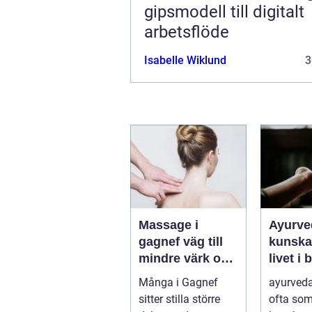
gipsmodell till digitalt
arbetsflöde
Isabelle Wiklund
3
Massage i
Ayurve
gagnef väg till
kunsk
mindre värk och
livet i 
mer
Många i Gagnef
ayurveda
vardagsenergi
sitter stilla större
ofta so