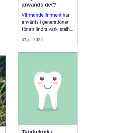
används det?
Värmande liniment
har
använts i generationer
för att lindra värk, stelhet
och trötta muskler. I dag
31 juli 2026
finns moderna, mer
genomtänkta varianter
som kombinerar...
Tandteknik i