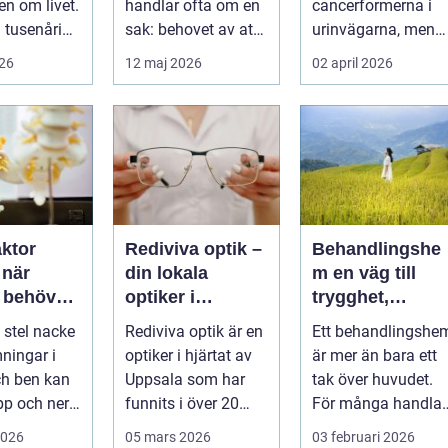
n om livet.
handlar ofta om en
cancerformerna i
terapi
n tusenårig
sak: behovet av att
urinvägarna, men
n som väver
få prata med n&a...
trots det hamnar
026
12 maj 2026
02 april 2026
ropp,...
den ofta i...
aktor
Rediviva optik –
Behandlingshe
r
din lokala
m en väg till
 behöver
optiker i
trygghet,
vila
Uppsala
struktur och
 stel nacke
Rediviva optik är en
Ett behandlingshe
förändring
mningar i
optiker i hjärtat av
är mer än bara ett
ch ben kan
Uppsala som har
tak över huvudet.
p och ner
funnits i över 20
För många handlar
gen.
år....
det om att få en
2026
05 mars 2026
03 februari 2026