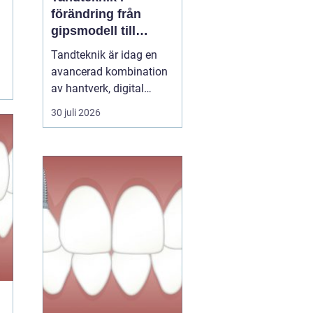
förändring från
gipsmodell till
digitalt arbetsflöde
Tandteknik är idag en
avancerad kombination
av hantverk, digital
teknik och medicinsk
30 juli 2026
kunskap. Bakom varje
krona, bro, implantat
eller protes står ett
noggrant arbete där
estetik, funktion och
långsiktig hållbarhet
vägs samman. När klinik
och labb sa...