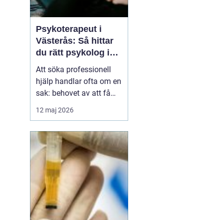
Psykoterapeut i
Västerås: Så hittar
du rätt psykolog i
Västerås för samtal
Att söka professionell
och terapi
hjälp handlar ofta om en
sak: behovet av att få
prata med någon som
12 maj 2026
lyssnar, förstår och kan
bidra med nya
perspektiv. Många som
letar efter Psykolog
Västerås längtar efter...