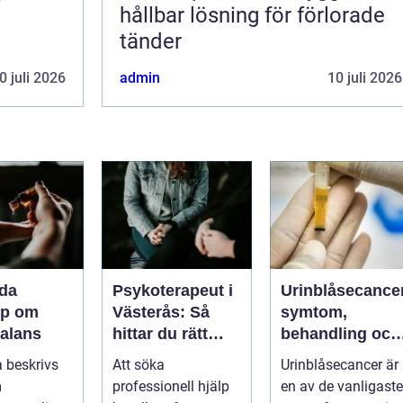
hållbar lösning för förlorade
tänder
0 juli 2026
admin
10 juli 2026
da
Psykoterapeut i
Urinblåsecance
ap om
Västerås: Så
symtom,
balans
hittar du rätt
behandling och
psykolog i
livet efter
 beskrivs
Att söka
Urinblåsecancer är
Västerås för
diagnosen
m
professionell hjälp
en av de vanligaste
samtal och