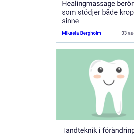
Healingmassage beröring
som stödjer både kro
sinne
Mikaela Bergholm
03 au
Tandteknik i förändring fr