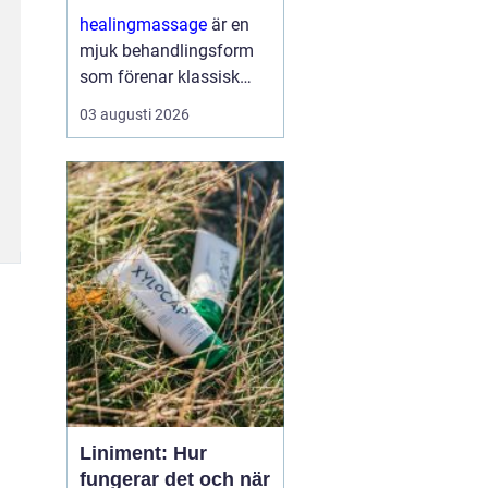
och sinne
healingmassage
är en
mjuk behandlingsform
som förenar klassisk
massage med
03 augusti 2026
energibaserad healing.
Syftet är att skapa djup
avslappning, lösa upp
spänningar och stödja
kroppens egen förmåga
till åt...
Liniment: Hur
fungerar det och när