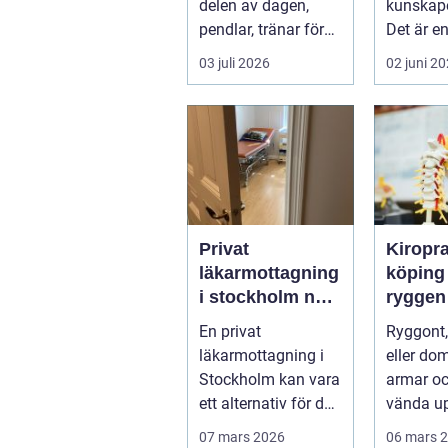
delen av dagen,
kunskape
pendlar, tränar för
Det är e
hårt eller sover
traditio
03 juli 2026
02 juni 2
dåligt. Axl...
samman k
Privat
Kiropr
läkarmottagning
köping nä
i stockholm när
ryggen
personlig vård
mer än 
En privat
Ryggont,
och
läkarmottagning i
eller do
specialistkunsk
Stockholm kan vara
armar o
ap är viktig
ett alternativ för den
vända up
som vill ha snabb
på varda
07 mars 2026
06 mars 