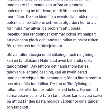
tandläkare i Halmstad kan utföra en grundlig
undersökning av tänderna, tandköttet och hela
munhålan. De kan identifiera eventuella problem eller
potentiella riskfaktorer och vidta åtgärder i tid för att
förhindra mer allvarliga problem att uppstå.
Regelbundna rengöringar kommer också att hjälpa till
att avlägsna plack och tandsten, vilket minskar risken
för karies och tandköttssjukdom.
Utöver rutinmässiga undersökningar och rengöringar
kan en tandläkare i Halmstad även behandla olika
tandproblem. Oavsett om det handlar om karies,
tandvärk eller tandlossning, kan en kvalificerad
tandläkare erbjuda rätt behandling för att lindra smärta
och återställa tandhälsa. De kan utföra fyllningar,
rotkanaler eller tandextraktioner vid behov. Genom att
samarbeta med en erfaren tandläkare kan du vara säker
på att du får den bästa möjliga vården för dina tänder
och tandkött.