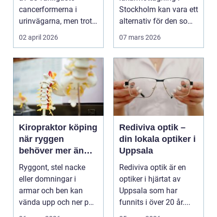
är viktig
cancerformerna i
Stockholm kan vara ett
urinvägarna, men trots
alternativ för den som
det hamnar den ofta
vill ha snabb tillgång
02 april 2026
07 mars 2026
i...
til...
Kiropraktor köping
Rediviva optik –
när ryggen
din lokala optiker i
behöver mer än
Uppsala
vila
Ryggont, stel nacke
Rediviva optik är en
eller domningar i
optiker i hjärtat av
armar och ben kan
Uppsala som har
vända upp och ner på
funnits i över 20 år....
vardagen. Många