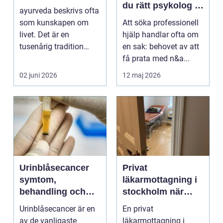
du rätt psykolog i
ayurveda beskrivs ofta
Västerås för
som kunskapen om
Att söka professionell
samtal och terapi
livet. Det är en
hjälp handlar ofta om
tusenårig tradition
en sak: behovet av att
som väver samman
få prata med n&a...
kropp,...
02 juni 2026
12 maj 2026
Urinblåsecancer
Privat
symtom,
läkarmottagning i
behandling och
stockholm när
livet efter
personlig vård och
Urinblåsecancer är en
En privat
diagnosen
specialistkunskap
av de vanligaste
läkarmottagning i