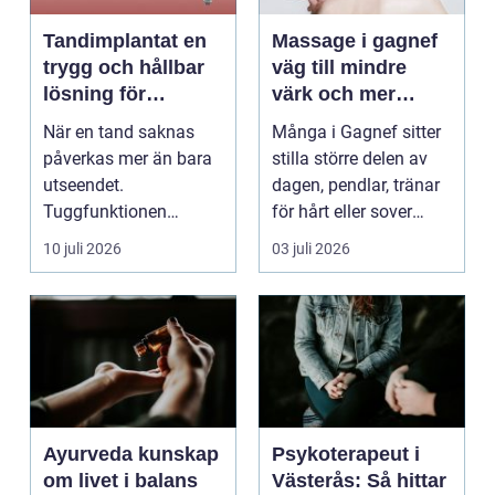
Tandimplantat en
Massage i gagnef
trygg och hållbar
väg till mindre
lösning för
värk och mer
förlorade tänder
vardagsenergi
När en tand saknas
Många i Gagnef sitter
påverkas mer än bara
stilla större delen av
utseendet.
dagen, pendlar, tränar
Tuggfunktionen
för hårt eller sover
försämras, leendet
dåligt. Axl...
10 juli 2026
03 juli 2026
förändras och m...
Ayurveda kunskap
Psykoterapeut i
om livet i balans
Västerås: Så hittar