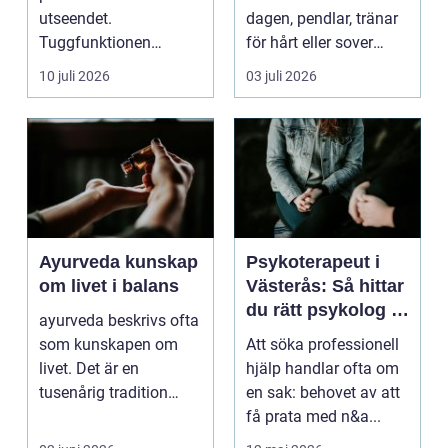
utseendet.
dagen, pendlar, tränar
Tuggfunktionen
för hårt eller sover
försämras, leendet
dåligt. Axl...
10 juli 2026
03 juli 2026
förändras och m...
Ayurveda kunskap
Psykoterapeut i
om livet i balans
Västerås: Så hittar
du rätt psykolog i
ayurveda beskrivs ofta
Västerås för
som kunskapen om
Att söka professionell
samtal och terapi
livet. Det är en
hjälp handlar ofta om
tusenårig tradition
en sak: behovet av att
som väver samman
få prata med n&a...
kropp,...