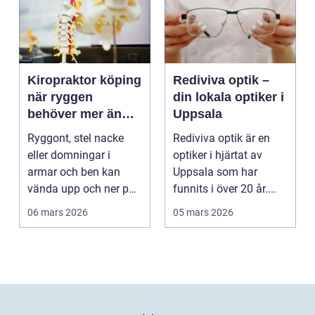
Kiropraktor köping
Rediviva optik –
när ryggen
din lokala optiker i
behöver mer än
Uppsala
vila
Ryggont, stel nacke
Rediviva optik är en
eller domningar i
optiker i hjärtat av
armar och ben kan
Uppsala som har
vända upp och ner på
funnits i över 20 år....
vardagen. Många
06 mars 2026
05 mars 2026
väntar ...