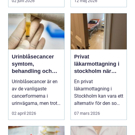
02 juni 2026
12 maj 2026
Urinblåsecancer
Privat
symtom,
läkarmottagning i
behandling och
stockholm när
livet efter
personlig vård och
Urinblåsecancer är en
En privat
diagnosen
specialistkunskap
av de vanligaste
läkarmottagning i
är viktig
cancerformerna i
Stockholm kan vara ett
urinvägarna, men trots
alternativ för den som
det hamnar den ofta
vill ha snabb tillgång
02 april 2026
07 mars 2026
i...
til...