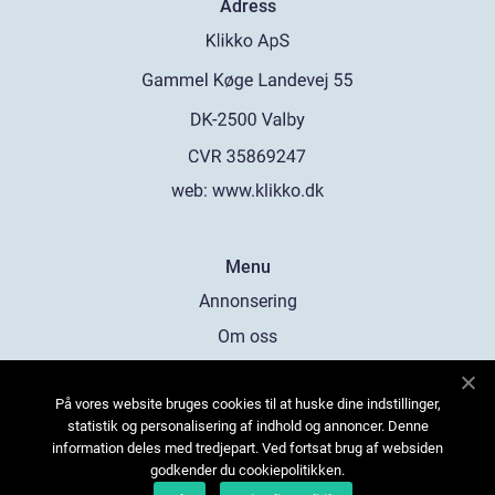
Adress
web:
www.klikko.dk
Menu
Annonsering
Om oss
Cookies
På vores website bruges cookies til at huske dine indstillinger,
Kontakta oss
statistik og personalisering af indhold og annoncer. Denne
Sitemap
information deles med tredjepart. Ved fortsat brug af websiden
godkender du cookiepolitikken.