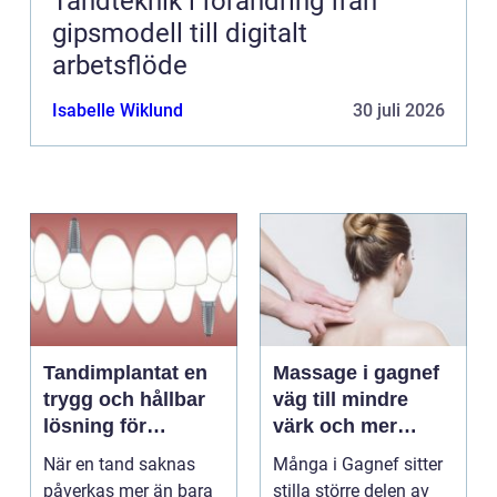
Tandteknik i förändring från
gipsmodell till digitalt
arbetsflöde
Isabelle Wiklund
30 juli 2026
Tandimplantat en
Massage i gagnef
trygg och hållbar
väg till mindre
lösning för
värk och mer
förlorade tänder
vardagsenergi
När en tand saknas
Många i Gagnef sitter
påverkas mer än bara
stilla större delen av