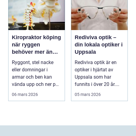
Kiropraktor köping
Rediviva optik –
när ryggen
din lokala optiker i
behöver mer än
Uppsala
vila
Ryggont, stel nacke
Rediviva optik är en
eller domningar i
optiker i hjärtat av
armar och ben kan
Uppsala som har
vända upp och ner på
funnits i över 20 år....
vardagen. Många
06 mars 2026
05 mars 2026
väntar ...