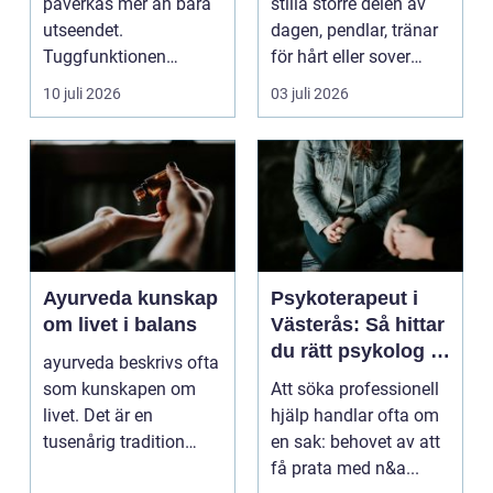
påverkas mer än bara
stilla större delen av
utseendet.
dagen, pendlar, tränar
Tuggfunktionen
för hårt eller sover
försämras, leendet
dåligt. Axl...
10 juli 2026
03 juli 2026
förändras och m...
Ayurveda kunskap
Psykoterapeut i
om livet i balans
Västerås: Så hittar
du rätt psykolog i
ayurveda beskrivs ofta
Västerås för
som kunskapen om
Att söka professionell
samtal och terapi
livet. Det är en
hjälp handlar ofta om
tusenårig tradition
en sak: behovet av att
som väver samman
få prata med n&a...