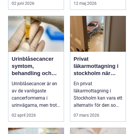
kropp,...
02 juni 2026
12 maj 2026
Urinblåsecancer
Privat
symtom,
läkarmottagning i
behandling och
stockholm när
livet efter
personlig vård och
Urinblåsecancer är en
En privat
diagnosen
specialistkunskap
av de vanligaste
läkarmottagning i
är viktig
cancerformerna i
Stockholm kan vara ett
urinvägarna, men trots
alternativ för den som
det hamnar den ofta
vill ha snabb tillgång
02 april 2026
07 mars 2026
i...
til...