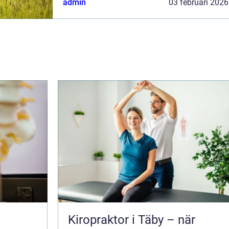
admin
03 februari 2026
beroende och våldsutsatthet ber...
Kiropraktor i Täby – när