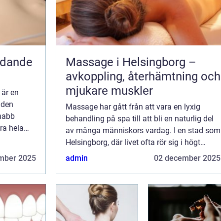
äddande
Massage i Helsingborg –
avkoppling, återhämtning och
mjukare muskler
 är en
 den
Massage har gått från att vara en lyxig
nabb
behandling på spa till att bli en naturlig del
ra hela
av många människors vardag. I en stad som
ssa
Helsingborg, där livet ofta rör sig i högt
tempo, söker många efte...
mber 2025
admin
02 december 2025