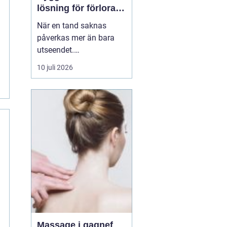
lösning för förlorade
tänder
När en tand saknas
påverkas mer än bara
utseendet.
Tuggfunktionen
10 juli 2026
försämras, leendet
förändras och många
blir osäkra i sociala
sammanhang.
tandimplantat
har under
de senaste åren blivit en
av...
Massage i gagnef