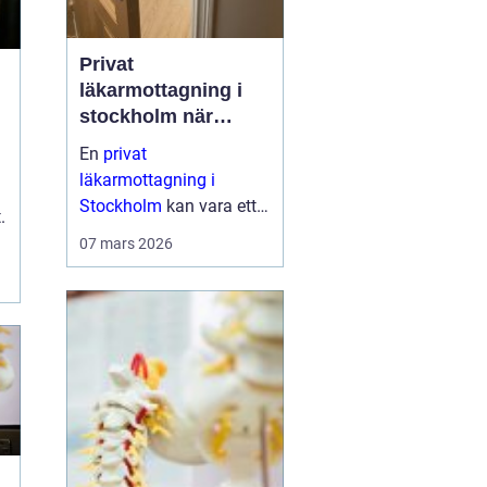
Privat
läkarmottagning i
stockholm när
personlig vård och
En
privat
specialistkunskap
läkarmottagning i
är viktig
Stockholm
kan vara ett
.
alternativ för den som
07 mars 2026
vill ha snabb tillgång till
specialistläkare,
kontinuitet i kontakten
och mer tid i samtalet. I
en tid där många
upplever korta besök, b...