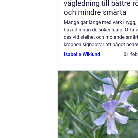
vägledning till bättre r
och mindre smärta
Många går länge med värk i rygg, 
huvud innan de söker hjälp. Ofta v
oss vid stelhet och molande smärta
kroppen signalerar att något behö
förändras. En kiropraktor arbetar
Isabelle Wiklund
01 feb
rörelseapparaten muskler, leder oc