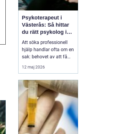
Psykoterapeut i
Västerås: Så hittar
du rätt psykolog i
Västerås för samtal
Att söka professionell
och terapi
hjälp handlar ofta om en
sak: behovet av att få
prata med någon som
12 maj 2026
lyssnar, förstår och kan
bidra med nya
perspektiv. Många som
letar efter Psykolog
Västerås längtar efter...