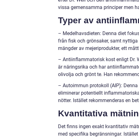
vissa gemensamma principer men ha
Typer av antiinfla
– Medelhavsdieten: Denna diet fokuser
från fisk och grönsaker, samt nyttiga 
mängder av mejeriprodukter, ett mått
– Antiinflammatorisk kost enligt Dr.
är näringsrika och har antiinflammato
olivolja och grönt te. Han rekommen
– Autoimmun protokoll (AIP): Denna
eliminerar potentiellt inflammatoris
nötter. Istället rekommenderas en bet
Kvantitativa mätni
Det finns ingen exakt kvantitativ mätn
med specifika begränsningar. Istället