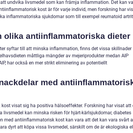
att undvika livsmedel som kan främja inflammation. Det kan v
ntiinflammatorisk kost är för varje individ, men forskning har vi
lika inflammatoriska sjukdomar som till exempel reumatoid artrit
 olika antiinflammatoriska dieter
ter syftar till att minska inflammation, finns det vissa skillnader
edelhavsdieten måttliga mängder av mejeriprodukter medan AIP
IP, har också en mer strikt eliminering av potentiellt
h nackdelar med antiinflammatoris
 kost visat sig ha positiva hälsoeffekter. Forskning har visat att
a livsmedel kan minska risken för hjärt-kärlsjukdomar, diabetes
n med antiinflammatorisk kost kan vara att det kan vara svårt a
n vara dyrt att köpa vissa livsmedel, särskilt om de är ekologiska el