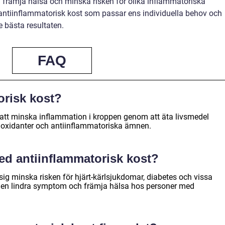
rämja hälsa och minska risken för olika inflammatoriska
n antiinflammatorisk kost som passar ens individuella behov och
e bästa resultaten.
FAQ
orisk kost?
l att minska inflammation i kroppen genom att äta livsmedel
ioxidanter och antiinflammatoriska ämnen.
med antiinflammatorisk kost?
sig minska risken för hjärt-kärlsjukdomar, diabetes och vissa
den lindra symptom och främja hälsa hos personer med