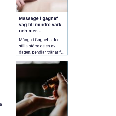
Massage i gagnef
väg till mindre värk
och mer
vardagsenergi
Många i Gagnef sitter
stilla större delen av
dagen, pendlar, tränar för
hårt eller sover dåligt.
Axlarna kryper upp mot
öronen, ländryggen
värker och huvudvärken
kommer smygande på
eftermiddagen. Då börjar
många
03 juli 2026
ka