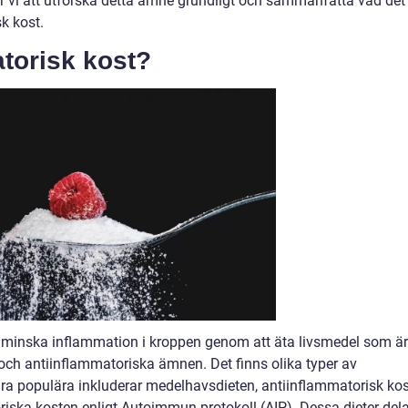
r vi att utforska detta ämne grundligt och sammanfatta vad det
k kost.
atorisk kost?
att minska inflammation i kroppen genom att äta livsmedel som är
och antiinflammatoriska ämnen. Det finns olika typer av
gra populära inkluderar medelhavsdieten, antiinflammatorisk kos
riska kosten enligt Autoimmun protokoll (AIP). Dessa dieter dela