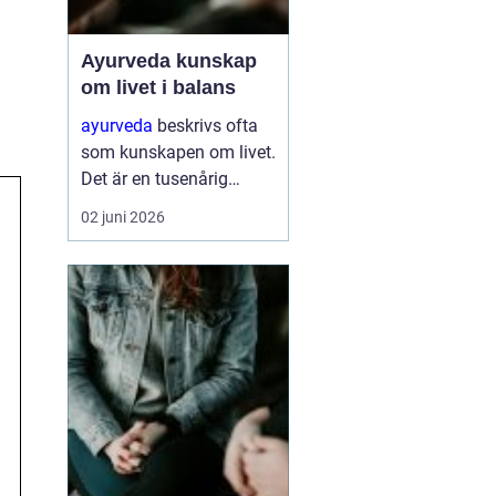
Ayurveda kunskap
om livet i balans
ayurveda
beskrivs ofta
som kunskapen om livet.
Det är en tusenårig
tradition som väver
02 juni 2026
samman kropp, sinne
och själ till en helhet. I
stället för att bara
dämpa symptom
försöker ayurvedan
förstå varför v...