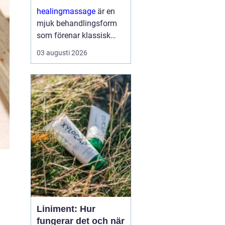
och sinne
healingmassage
är en
mjuk behandlingsform
som förenar klassisk
massage med
03 augusti 2026
energibaserad healing.
Syftet är att skapa djup
avslappning, lösa upp
spänningar och stödja
kroppens egen förmåga
till åt...
Liniment: Hur
fungerar det och när