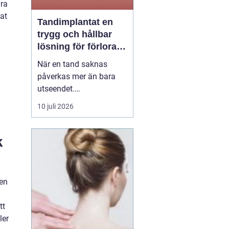
ara
sat
Tandimplantat en
trygg och hållbar
lösning för förlorade
tänder
När en tand saknas
påverkas mer än bara
utseendet.
Tuggfunktionen
10 juli 2026
försämras, leendet
förändras och många
blir osäkra i sociala
k
sammanhang.
tandimplantat
har under
de senaste åren blivit en
 en
av...
tt
ler