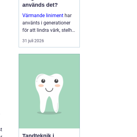
används det?
Värmande liniment
har
använts i generationer
för att lindra värk, stelhet
och trötta muskler. I dag
31 juli 2026
finns moderna, mer
genomtänkta varianter
som kombinerar...
t
Tandteknik i
r