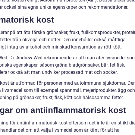
r också sina egna unika egenskaper och rekommendationer.
mmatorisk kost
ar på att äta färska grönsaker, frukt, fullkornsprodukter, protei
fetter från olivolja och nötter. Den innehåller också måttliga
ligt intag av alkohol och minskad konsumtion av rött kött.
 Weil: Dr. Andrew Weil rekommenderar att man äter livsmedel so
riska egenskaper, såsom gröna bladgrönsaker, bär, fet fisk,
derar också att man undviker processad mat och socker.
 kost är utformad för personer med autoimmuna sjukdomar. De
ka livsmedel som till exempel spannmål, mejeriprodukter, ägg och
oning på grönsaker, frukt, fisk, kött och hälsosamma fetter.
ngar om antiinflammatorisk kost
ing för antiinflammatorisk kost eftersom det inte är en strikt di
 handlar det om att välja livsmedel som är känt för att ha