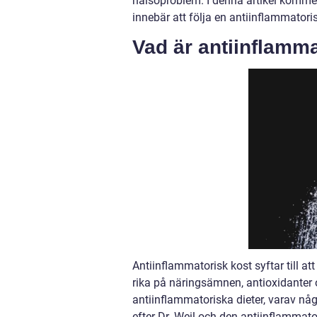
hälsoproblem. I denna artikel komme
innebär att följa en antiinflammatoris
Vad är antiinflamm
Antiinflammatorisk kost syftar till 
rika på näringsämnen, antioxidanter 
antiinflammatoriska dieter, varav nå
efter Dr. Weil och den antiinflammato