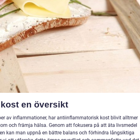
kost en översikt
per av inflammationer, har antiinflammatorisk kost blivit alltmer
ptom och främja hälsa. Genom att fokusera på att äta livsmedel
n kan man uppnå en bättre balans och förhindra långsiktiga