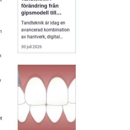
förändring från
gipsmodell till
digitalt arbetsflöde
Tandteknik är idag en
avancerad kombination
n
av hantverk, digital
teknik och medicinsk
30 juli 2026
kunskap. Bakom varje
m
krona, bro, implantat
eller protes står ett
noggrant arbete där
estetik, funktion och
n
långsiktig hållbarhet
vägs samman. När klinik
och labb sa...
et